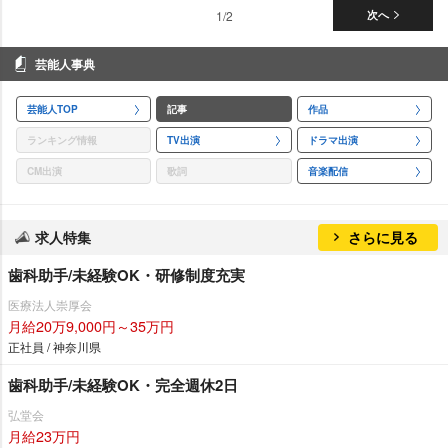
1/2
次へ
芸能人事典
芸能人TOP
記事
作品
ランキング情報
TV出演
ドラマ出演
CM出演
歌詞
音楽配信
求人特集
さらに見る
歯科助手/未経験OK・研修制度充実
医療法人崇厚会
月給20万9,000円～35万円
正社員 / 神奈川県
歯科助手/未経験OK・完全週休2日
弘堂会
月給23万円