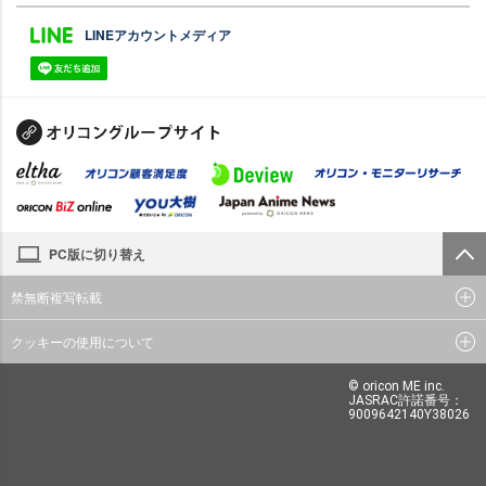
LINEアカウントメディア
PC版に切り替え
禁無断複写転載
クッキーの使用について
© oricon ME inc.
JASRAC許諾番号：
9009642140Y38026