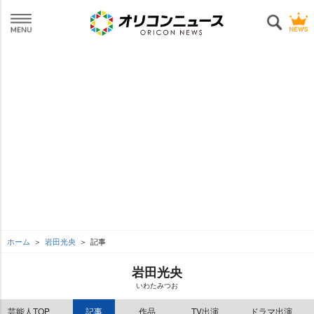
ホーム
田光央
記事
田光央
いわたみつお
芸能人TOP
記事
作品
TV出演
ドラマ出演