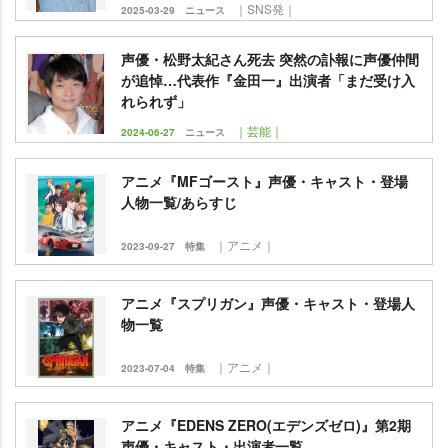
｜SNS発｜
2025-03-29
ニュース
声優・松野太紀さん死去 突然の訃報に声優仲間
が追悼…代表作『金田一』出演者「まだ受け入
れられず」
｜芸能｜
2024-06-27
ニュース
アニメ『MFゴースト』声優・キャスト・登場
人物一覧/あらすじ
｜アニメ｜
2023-09-27
特集
アニメ『スプリガン』声優・キャスト・登場人
物一覧
｜アニメ｜
2023-07-04
特集
アニメ『EDENS ZERO(エデンズゼロ)』第2期
声優・キャスト・出演者一覧