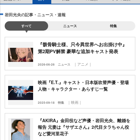
田光央の記事・ニュース・速報
すべて
ニュース
特集
『骸骨騎士様、只今異世界へお出掛け中』
第2期PV解禁 豪華な追加キャスト発表
｜アニメ｜
2026-06-26
ニュース
映画『E.T.』キャスト・日本版吹替声優・登場
人物・キャラクター・あらすじ一覧
｜映画｜
2025-09-18
特集
『AKIRA』金田役など声優・岩田光央、離婚を
報告 元妻は『サザエさん』2代目タラちゃん役
など愛河里花子