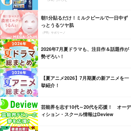
（PR）ジハンピ
朝1分貼るだけ！ミルクピールで一日中ず
っとうるツヤ肌
（PR）サボリーノ
2026年7月夏ドラマも、注目作＆話題作が
勢ぞろい！
【夏アニメ2026】7月期夏の新アニメを一
挙紹介！
芸能界を志す10代～20代を応援！ オーデ
ィション・スクール情報はDeview