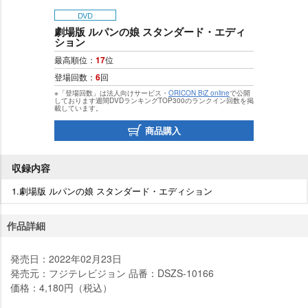
DVD
劇場版 ルパンの娘 スタンダード・エディ
ション
最高順位：
17
位
登場回数：
6
回
※「登場回数」は法人向けサービス・
ORICON BiZ online
で公開
しております週間DVDランキングTOP300のランクイン回数を掲
載しています。
商品購入
収録内容
1.劇場版 ルパンの娘 スタンダード・エディション
作品詳細
発売日：2022年02月23日
発売元：フジテレビジョン 品番：DSZS-10166
価格：4,180円（税込）