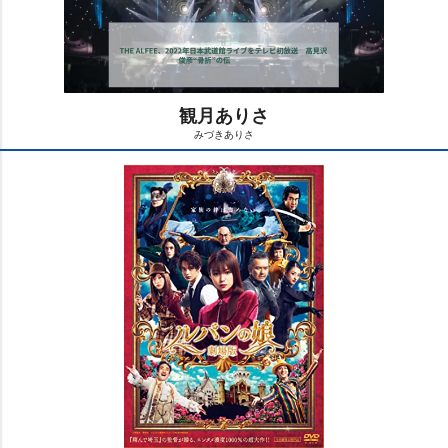
観月ありさ
みづきありさ
M
u
t
e