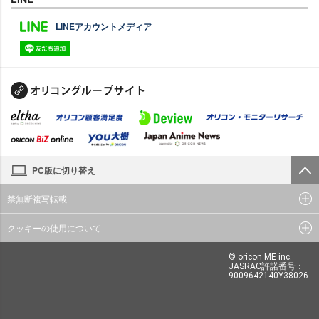
LINEアカウントメディア
PC版に切り替え
禁無断複写転載
クッキーの使用について
© oricon ME inc.
JASRAC許諾番号：
9009642140Y38026