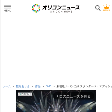
ホーム
観月ありさ
作品
DVD
劇場版 ルパンの娘 スタンダード・エディシ
このニュースを見る
arrow_forward_ios