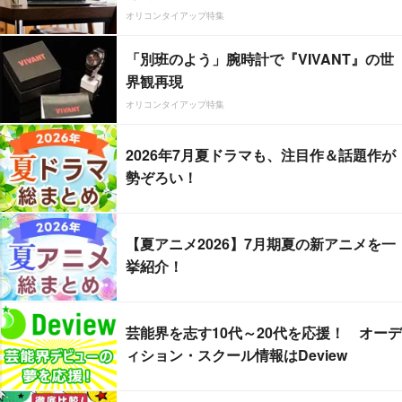
オリコンタイアップ特集
「別班のよう」腕時計で『VIVANT』の世
界観再現
オリコンタイアップ特集
2026年7月夏ドラマも、注目作＆話題作が
勢ぞろい！
【夏アニメ2026】7月期夏の新アニメを一
挙紹介！
芸能界を志す10代～20代を応援！ オーデ
ィション・スクール情報はDeview