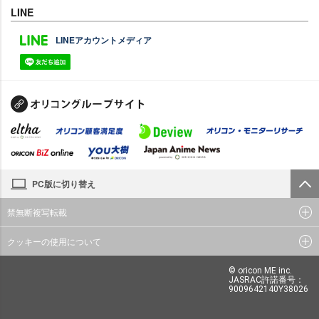
LINE
LINEアカウントメディア
PC版に切り替え
禁無断複写転載
クッキーの使用について
© oricon ME inc.
JASRAC許諾番号：
9009642140Y38026