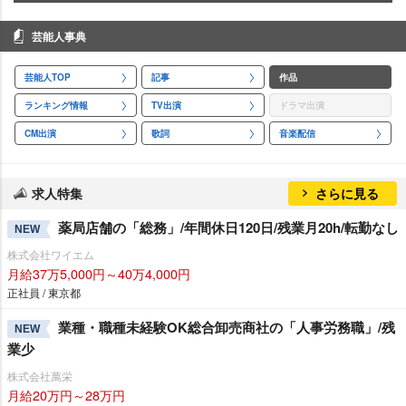
芸能人事典
芸能人TOP
記事
作品
ランキング情報
TV出演
ドラマ出演
CM出演
歌詞
音楽配信
求人特集
さらに見る
薬局店舗の「総務」/年間休日120日/残業月20h/転勤なし
NEW
株式会社ワイエム
月給37万5,000円～40万4,000円
正社員 / 東京都
業種・職種未経験OK総合卸売商社の「人事労務職」/残
NEW
業少
株式会社萬栄
月給20万円～28万円