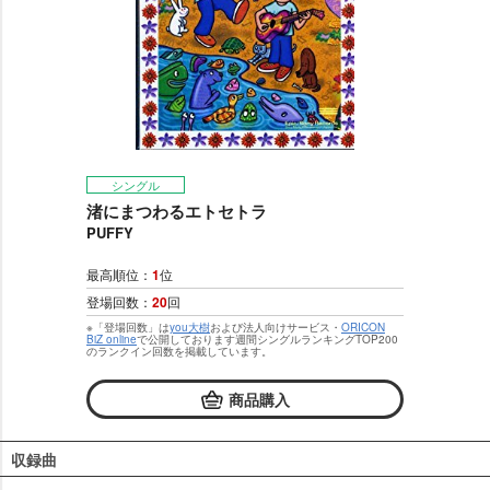
シングル
渚にまつわるエトセトラ
PUFFY
最高順位：
1
位
登場回数：
20
回
※「登場回数」は
you大樹
および法人向けサービス・
ORICON
BiZ online
で公開しております週間シングルランキングTOP200
のランクイン回数を掲載しています。
商品購入
収録曲