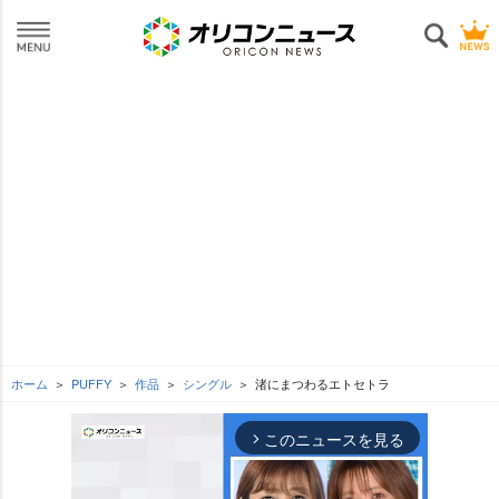
ホーム
PUFFY
作品
シングル
渚にまつわるエトセトラ
このニュースを見る
arrow_forward_ios