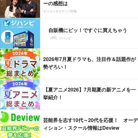
ーの感想は
オリコンタイアップ特集
自販機にピッ！ですぐに買えちゃう
（PR）ジハンピ
2026年7月夏ドラマも、注目作＆話題作が
勢ぞろい！
【夏アニメ2026】7月期夏の新アニメを一
挙紹介！
芸能界を志す10代～20代を応援！ オーデ
ィション・スクール情報はDeview