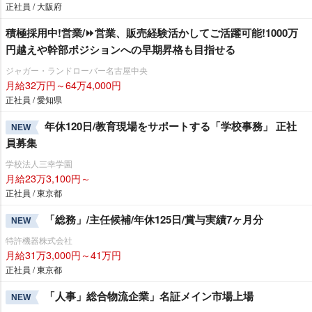
正社員 / 大阪府
積極採用中!営業/⏩️営業、販売経験活かしてご活躍可能!1000万
円越えや幹部ポジションへの早期昇格も目指せる
ジャガー・ランドローバー名古屋中央
月給32万円～64万4,000円
正社員 / 愛知県
年休120日/教育現場をサポートする「学校事務」 正社
NEW
員募集
学校法人三幸学園
月給23万3,100円～
正社員 / 東京都
「総務」/主任候補/年休125日/賞与実績7ヶ月分
NEW
特許機器株式会社
月給31万3,000円～41万円
正社員 / 東京都
「人事」総合物流企業」名証メイン市場上場
NEW