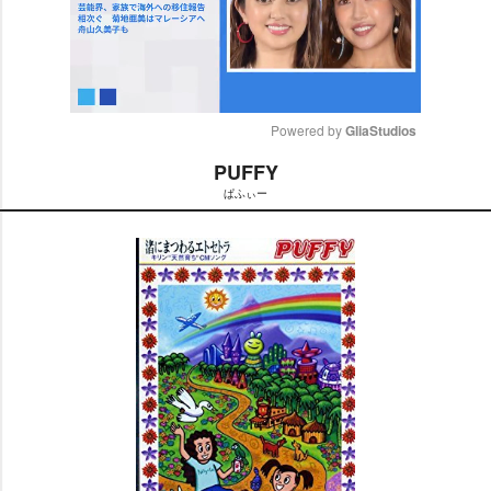
Powered by 
GliaStudios
PUFFY
M
ぱふぃー
u
t
e