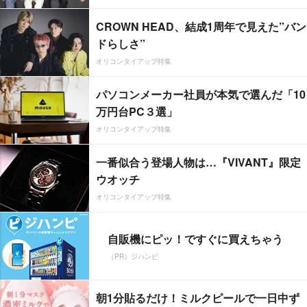
CROWN HEAD、結成1周年で見えた”バン
ドらしさ”
オリコンタイアップ特集
パソコンメーカー社員が本気で選んだ「10
万円台PC３選」
オリコンタイアップ特集
一番似合う登場人物は…『VIVANT』限定
ウオッチ
オリコンタイアップ特集
自販機にピッ！ですぐに買えちゃう
（PR）ジハンピ
朝1分貼るだけ！ミルクピールで一日中ず