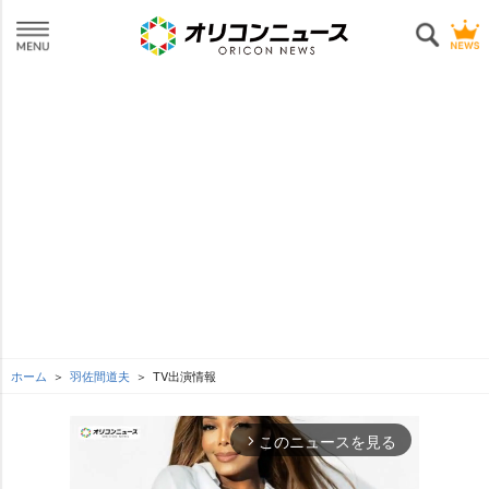
ホーム
羽佐間道夫
TV出演情報
このニュースを見る
arrow_forward_ios