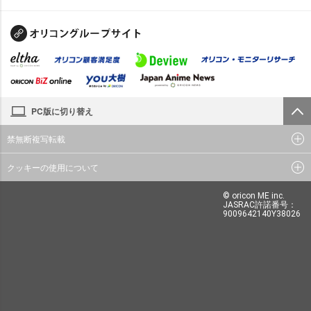
PC版に切り替え
禁無断複写転載
クッキーの使用について
© oricon ME inc.
JASRAC許諾番号：
9009642140Y38026