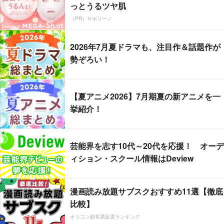
っとうるツヤ肌
（PR）サボリーノ
2026年7月夏ドラマも、注目作＆話題作が
勢ぞろい！
【夏アニメ2026】7月期夏の新アニメを一
挙紹介！
芸能界を志す10代～20代を応援！ オーデ
ィション・スクール情報はDeview
漫画読み放題サブスクおすすめ11選【徹底
比較】
オリコン顧客満足度ランキング