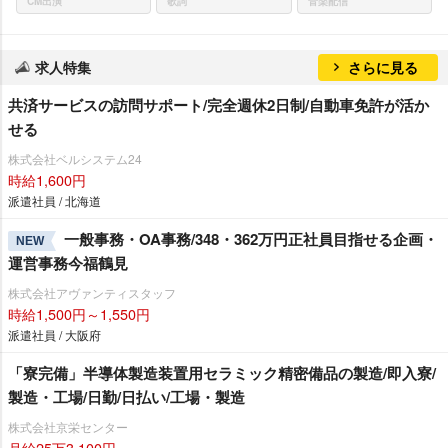
CM出演
歌詞
音楽配信
求人特集
さらに見る
共済サービスの訪問サポート/完全週休2日制/自動車免許が活か
せる
株式会社ベルシステム24
時給1,600円
派遣社員 / 北海道
一般事務・OA事務/348・362万円正社員目指せる企画・
NEW
運営事務今福鶴見
株式会社アヴァンティスタッフ
時給1,500円～1,550円
派遣社員 / 大阪府
「寮完備」半導体製造装置用セラミック精密備品の製造/即入寮/
製造・工場/日勤/日払い/工場・製造
株式会社京栄センター
月給25万3,100円