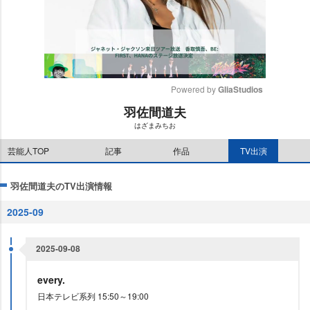
Powered by 
GliaStudios
羽佐間道夫
M
はざまみちお
u
t
芸能人TOP
記事
作品
TV出演
e
羽佐間道夫のTV出演情報
2025-09
2025-09-08
every.
日本テレビ系列 15:50～19:00