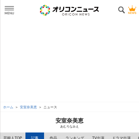
ホーム
安室奈美恵
ニュース
安室奈美恵
あむろなみえ
芸能人TOP
記事
作品
ランキング
TV出演
ドラマ出演