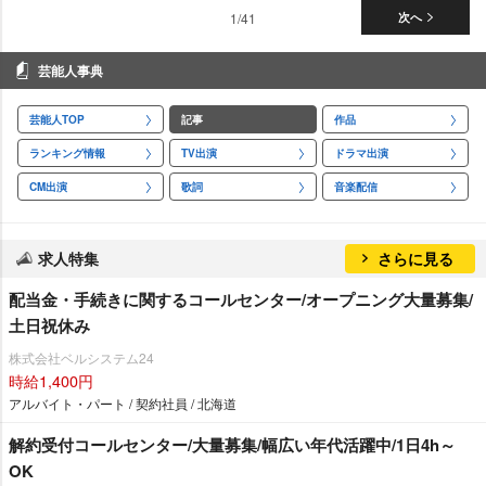
1/41
次へ
芸能人事典
芸能人TOP
記事
作品
ランキング情報
TV出演
ドラマ出演
CM出演
歌詞
音楽配信
求人特集
さらに見る
配当金・手続きに関するコールセンター/オープニング大量募集/
土日祝休み
株式会社ベルシステム24
時給1,400円
アルバイト・パート / 契約社員 / 北海道
解約受付コールセンター/大量募集/幅広い年代活躍中/1日4h～
OK