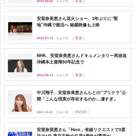
｜音楽｜
2022-09-02
ニュース
安室奈美恵さん花火ショー、3年ぶりに“聖
地”沖縄で復活へ 秘蔵映像も上映
｜音楽｜
2022-07-13
ニュース
NHK、安室奈美恵さんドキュメンタリー再放送
沖縄本土復帰50年記念で
｜音楽｜
2022-05-13
ニュース
中川翔子、安室奈美恵さんらとの“プリクラ”公
開「こんな現実が存在するのか…凄すぎ」
｜SNS発｜
2021-10-21
ニュース
安室奈美恵さん「Hero」有線リクエストで3度
目の1位 東京五輪や引退3周年が要因か