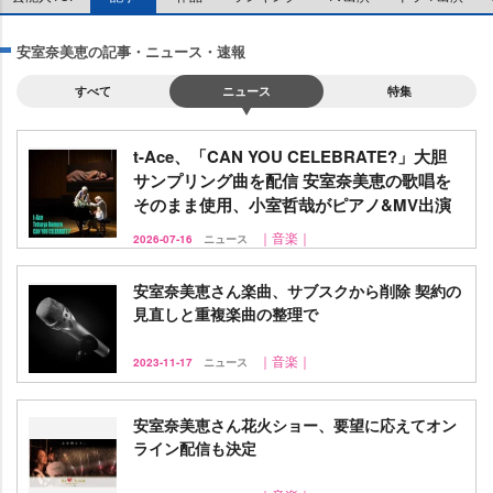
安室奈美恵の記事・ニュース・速報
すべて
ニュース
特集
t-Ace、「CAN YOU CELEBRATE?」大胆
サンプリング曲を配信 安室奈美恵の歌唱を
そのまま使用、小室哲哉がピアノ&MV出演
｜音楽｜
2026-07-16
ニュース
安室奈美恵さん楽曲、サブスクから削除 契約の
見直しと重複楽曲の整理で
｜音楽｜
2023-11-17
ニュース
安室奈美恵さん花火ショー、要望に応えてオン
ライン配信も決定