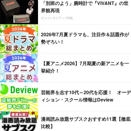
「別班のよう」腕時計で『VIVANT』の世
界観再現
オリコンタイアップ特集
2026年7月夏ドラマも、注目作＆話題作が
勢ぞろい！
【夏アニメ2026】7月期夏の新アニメを一
挙紹介！
芸能界を志す10代～20代を応援！ オーデ
ィション・スクール情報はDeview
漫画読み放題サブスクおすすめ11選【徹底
比較】