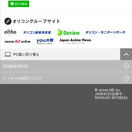
PC版に切り替え
禁無断複写転載
クッキーの使用について
© oricon ME inc.
JASRAC許諾番号：
9009642140Y38026