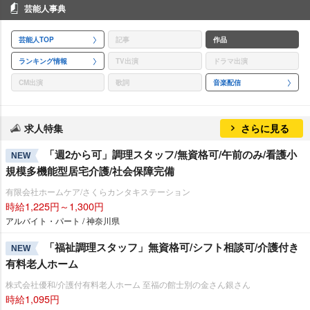
芸能人事典
芸能人TOP
記事
作品
ランキング情報
TV出演
ドラマ出演
CM出演
歌詞
音楽配信
求人特集
さらに見る
「週2から可」調理スタッフ/無資格可/午前のみ/看護小
NEW
規模多機能型居宅介護/社会保障完備
有限会社ホームケア/さくらカンタキステーション
時給1,225円～1,300円
アルバイト・パート / 神奈川県
「福祉調理スタッフ」無資格可/シフト相談可/介護付き
NEW
有料老人ホーム
株式会社優和/介護付有料老人ホーム 至福の館士別の金さん銀さん
時給1,095円