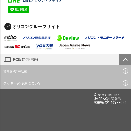
LINEアカウントメディア
PC版に切り替え
禁無断複写転載
クッキーの使用について
© oricon ME inc.
JASRAC許諾番号：
9009642140Y38026