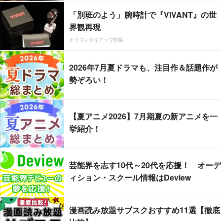
「別班のよう」腕時計で『VIVANT』の世
界観再現
オリコンタイアップ特集
2026年7月夏ドラマも、注目作＆話題作が
勢ぞろい！
【夏アニメ2026】7月期夏の新アニメを一
挙紹介！
芸能界を志す10代～20代を応援！ オーデ
ィション・スクール情報はDeview
漫画読み放題サブスクおすすめ11選【徹底