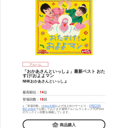
アルバム
「おかあさんといっしょ」最新ベスト おた
すけ!およよマン
NHKおかあさんといっしょ
最高順位：
14
位
登場回数：
16
回
※「登場回数」は
you大樹
および法人向けサービス・
ORICON
BiZ online
で公開しております週間アルバムランキングTOP300
のランクイン回数を掲載しています。
商品購入