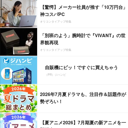
【驚愕】メーカー社員が推す「10万円台」
神コスパPC
オリコンタイアップ特集
「別班のよう」腕時計で『VIVANT』の世
界観再現
オリコンタイアップ特集
自販機にピッ！ですぐに買えちゃう
（PR）ジハンピ
2026年7月夏ドラマも、注目作＆話題作が
勢ぞろい！
【夏アニメ2026】7月期夏の新アニメを一