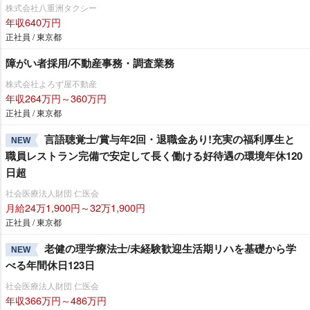
急線・東急田園都市沿線にお住まいの方必見☆ 未経験者の方
株式会社八重洲タクシー
も安心「3ヶ月30万円給料保証」乗務員さん最優先の職場環境！
年収640万円
嬉しい待遇も盛りだくさん♪「 経験者対象で入社20万円支
正社員 / 東京都
給！」シフトの相談も親身に対応！自分のペースで働くことが
障がい者採用/不動産事務・調査業務
できますよ♪
株式会社よろず屋不動産
年収264万円～360万円
正社員 / 東京都
言語聴覚士/賞与年2回・退職金あり!充実の福利厚生と
NEW
職員レストラン完備で安定して長く働ける好待遇の環境年休120
日超
社会医療法人財団 仁医会
月給24万1,900円～32万1,900円
正社員 / 東京都
老健の理学療法士/未経験歓迎生活期リハを基礎から学
NEW
べる年間休日123日
社会医療法人財団 仁医会
年収366万円～486万円