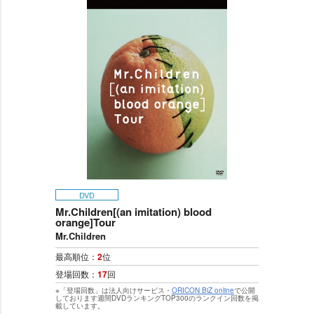
DVD
Mr.Children[(an imitation) blood
orange]Tour
Mr.Children
最高順位：
2
位
登場回数：
17
回
※「登場回数」は法人向けサービス・
ORICON BiZ online
で公開
しております週間DVDランキングTOP300のランクイン回数を掲
載しています。