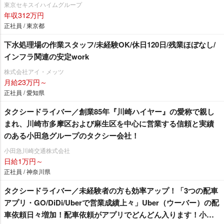
東京セキスイハイムグループ
年収312万円
正社員 / 東京都
下水処理場の作業スタッフ/未経験OK/休日120日/残業ほぼなし/
インフラ関連の安定work
株式会社アイ・メッツ
月給23万円～
正社員 / 愛知県
タクシードライバー／創業85年『川崎ハイヤー』の愛称で親し
まれ、川崎市多摩区および麻生区を中心に営業する信頼と実績
のある小田急グループのタクシー会社！
小田急川崎交通株式会社
日給1万円～
正社員 / 神奈川県
タクシードライバー／未経験者の方も効率アップ！「3つの配車
アプリ・GO/DiDi/Uberで営業成績上々」Uber（ウーバー）の配
車依頼日々増加！配車依頼がアプリでどんどん入ります！小田