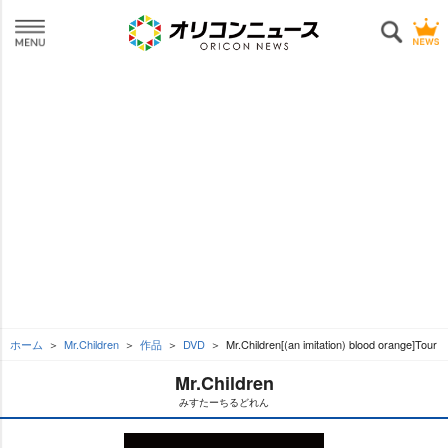
ホーム
Mr.Children
作品
DVD
Mr.Children[(an imitation) blood orange]Tour
Mr.Children
みすたーちるどれん