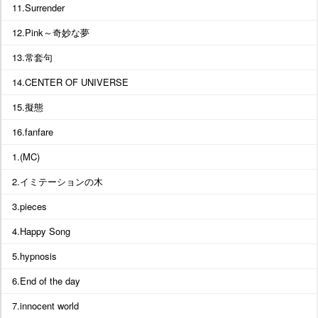
11.Surrender
12.Pink～奇妙な夢
13.常套句
14.CENTER OF UNIVERSE
15.擬態
16.fanfare
1.(MC)
2.イミテーションの木
3.pieces
4.Happy Song
5.hypnosis
6.End of the day
7.innocent world