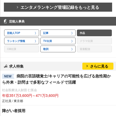
エンタメランキング登場記録をもっと見る
芸能人事典
芸能人TOP
記事
作品
ランキング情報
TV出演
ドラマ出演
CM出演
歌詞
音楽配信
求人特集
さらに見る
病院の言語聴覚士/キャリアの可能性を広げる急性期か
NEW
ら外来・訪問まで多彩なフィールドで活躍
社会医療法人財団 仁医会
年収351万3,600円～471万3,600円
正社員 / 東京都
障がい者採用