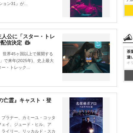
アル
ン31』が...
主人公に「スター・トレ
+で配信決定
茶
、世界45ヶ国以上で展開する
違
+」で来年(2025年)、史上最大
オ
・トレック...
の亡霊』キャスト・登
・ブラナー、カミーユ・コッタ
フェイ、ジュード・ヒル、ア
・ライリー、リッカルド・スカ