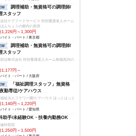
調理補助・無資格可の調理師/
EW
理スタッフ
式会社ケアフードサービス 特別養護老人ホーム
袋ほんちょうの郷内の厨房
1,226円～1,300円
バイト・パート / 東京都
調理補助・無資格可の調理師/
EW
理スタッフ
閤折詰株式会社 特別養護老人ホーム称揚苑内の
房
1,177円～
バイト・パート / 大阪府
「福祉調理スタッフ」無資格
EW
/夜勤専従/ケアハウス
福祉法人フラワー園/ケアハウス ほっとはっと
1,140円～1,220円
バイト・パート / 愛知県
科助手/未経験OK・扶養内勤務OK
平歯科医院
1,250円～1,500円