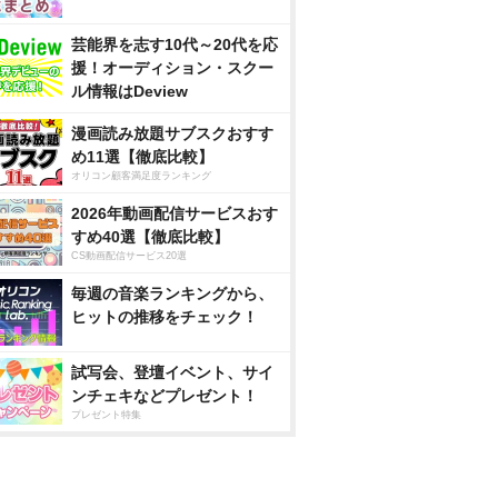
芸能界を志す10代～20代を応
援！オーディション・スクー
ル情報はDeview
漫画読み放題サブスクおすす
め11選【徹底比較】
オリコン顧客満足度ランキング
2026年動画配信サービスおす
すめ40選【徹底比較】
CS動画配信サービス20選
毎週の音楽ランキングから、
ヒットの推移をチェック！
試写会、登壇イベント、サイ
ンチェキなどプレゼント！
プレゼント特集