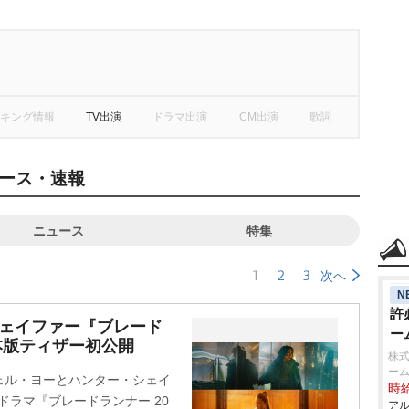
キング情報
TV出演
ドラマ出演
CM出演
歌詞
ース・速報
ニュース
特集
1
2
3
次へ
N
許
シェイファー『ブレード
ー
日本版ティザー初公開
株式
ーム
ェル・ヨーとハンター・シェイ
時給
nalドラマ『ブレードランナー 20
アル