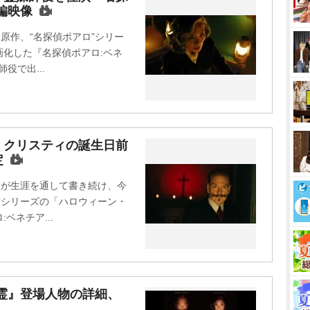
編映像
u
t
原作、“名探偵ポアロ”シリー
e
化した『名探偵ポアロ:ベネ
役で出...
・クリスティの誕生日前
定
ィが生涯を通して書き続け、今
”シリーズの「ハロウィーン・
ベネチア...
霊』登場人物の詳細、