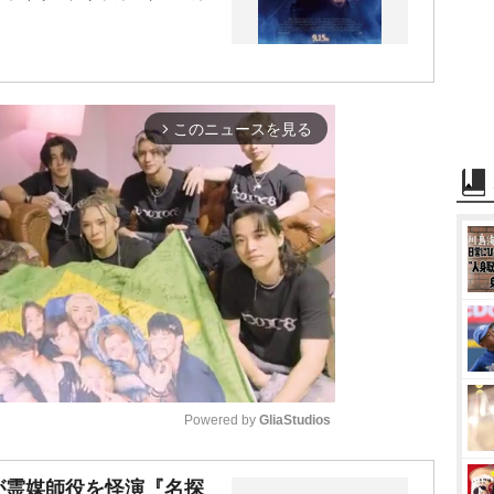
このニュースを見る
arrow_forward_ios
Powered by 
GliaStudios
M
が霊媒師役を怪演『名探