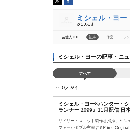
ミシェル・ヨー
みしぇるよー
芸能人TOP
記事
作品
ラン
ミシェル・ヨーの記事・ニュ
すべて
1～10／26
件
ミシェル・ヨー×ハンター・
ランナー 2099』11月配信 
リドリー・スコット製作総指揮、ミシ
ファーがダブル主演するPrime Origi