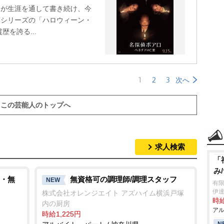
ィが生涯を通して書き続け、今
”シリーズの「ハロウィーン・
を誇る...
1
2
3
次へ
この芸能人のトップへ
求人検索
「
み
・無
無資格可の調理師/調理スタッフ
NEW
有
伊
株式会社オレンジエイト アズハイム横浜戸塚
時給
内の厨房
アル
時給1,225円
N