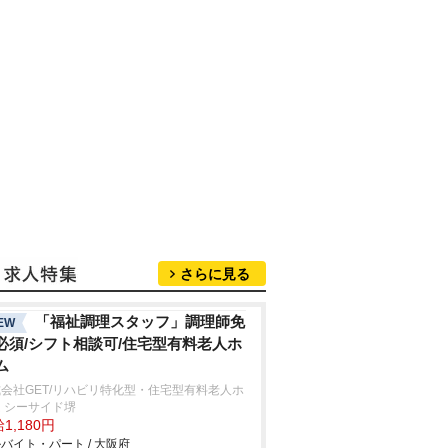
さらに見る
「福祉調理スタッフ」調理師免
EW
必須/シフト相談可/住宅型有料老人ホ
ム
会社GET/リハビリ特化型・住宅型有料老人ホ
 シーサイド堺
1,180円
バイト・パート / 大阪府