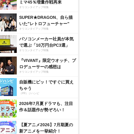
ミマ45％増量作戦再来
オリコンタイアップ特集
SUPER★DRAGON、自ら描
いた”レトロフューチャー”
オリコンタイアップ特集
パソコンメーカー社員が本気
で選ぶ「10万円台PC3選」
オリコンタイアップ特集
『VIVANT』限定ウオッチ、プ
ロデューサーの感想は
オリコンタイアップ特集
自販機にピッ！ですぐに買え
ちゃう
（PR）ジハンピ
2026年7月夏ドラマも、注目
作＆話題作が勢ぞろい！
【夏アニメ2026】7月期夏の
新アニメを一挙紹介！