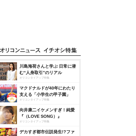
川島海荷さんと学ぶ 日常に潜
む“人身取引”のリアル
オリコンタイアップ特集
マクドナルドが40年にわたり
支える「小学生の甲子園」
オリコンタイアップ特集
向井康二イケメンすぎ！純愛
『（LOVE SONG）』
オリコンタイアップ特集
デカすぎ都市伝説発生!?ファ