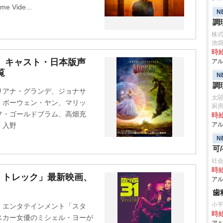
Vide...
N
調
株
池
時給
』キャスト・日本版声
アル
覧
N
調
リアナ・グランデ、ジョナサ
太
、ボーウェン・ヤン、マリッ
厨
フ・ゴールドブラム、高畑充
時給
アル
、入野
N
可
社会
時給
・トレック」最新映画、
アル
歯
小
・エンタテインメント「スタ
時給
スカー女優のミシェル・ヨーが