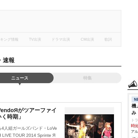
キング情報
TV出演
ドラマ出演
CM出演
歌詞
ス・速報
ニュース
特集
N
機
endoЯがツアーファイ
み
いく時期」
ト
時給
4人組ガールズバンド・LoVe
アル
E TOUR 2014 Sprinte Я