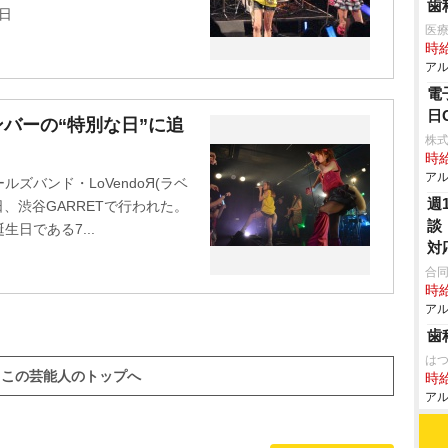
歯
4日
医
時給
アル
電
日
ンバーの“特別な日”に追
株式
時給
アル
ズバンド・LoVendoЯ(ラベ
週
、渋谷GARRETで行われた。
談
日である7...
対
合
時給
アル
歯
はつ
この芸能人のトップへ
時給
アル