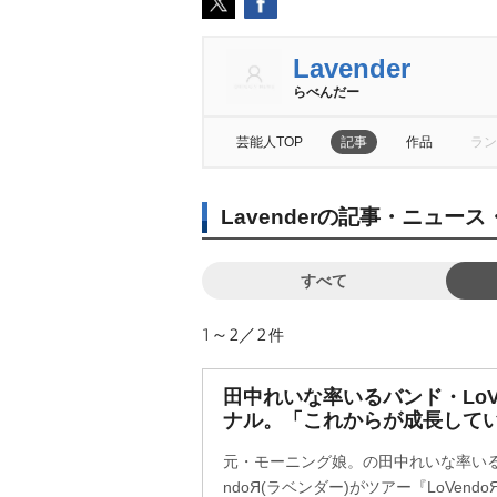
Lavender
らべんだー
芸能人TOP
記事
作品
ラン
Lavenderの記事・ニュー
すべて
1～2／2
件
田中れいな率いるバンド・LoV
ナル。「これからが成長して
元・モーニング娘。の田中れいな率いる
ndoЯ(ラベンダー)がツアー『LoVendoЯ LIV