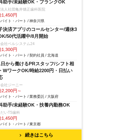
科助手/未経験OK・ブランクOK
療法人社団亀井矯正歯科医院
1,450円
バイト・パート / 神奈川県
子決済アプリのコールセンター/週休3
OK/50代活躍中/8月開始
会社ベルシステム24
1,300円
バイト・パート / 契約社員 / 北海道
1日から働けるPRスタッフ/シフト相
・WワークOK/時給2200円・日払い
応
同会社ジーニー
2,200円～
バイト・パート / 業務委託 / 大阪府
科助手/未経験OK・扶養内勤務OK
だいTS歯科
1,450円
バイト・パート / 東京都
続きはこちら