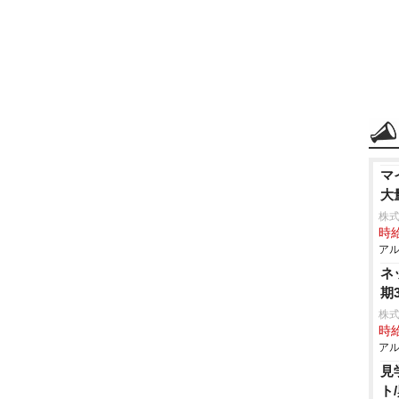
マ
大
株式
時給
アル
ネ
期
株式
時給
アル
見
ト