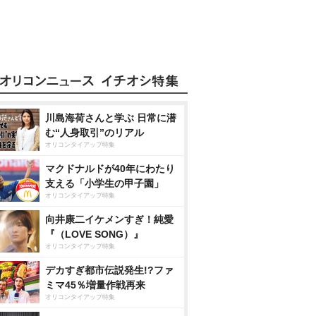
川島海荷さんと学ぶ 日常に潜
む“人身取引”のリアル
オリコンタイアップ特集
マクドナルドが40年にわたり
支える「小学生の甲子園」
オリコンタイアップ特集
向井康二イケメンすぎ！純愛
『（LOVE SONG）』
オリコンタイアップ特集
デカすぎ都市伝説発生!?ファ
ミマ45％増量作戦再来
オリコンタイアップ特集