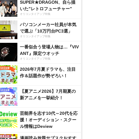
SUPER★DRAGON、自ら描
いた”レトロフューチャー”
オリコンタイアップ特集
パソコンメーカー社員が本気
で選ぶ「10万円台PC3選」
オリコンタイアップ特集
一番似合う登場人物は…『VIV
ANT』限定ウオッチ
オリコンタイアップ特集
2026年7月夏ドラマも、注目
作＆話題作が勢ぞろい！
【夏アニメ2026】7月期夏の
新アニメを一挙紹介！
芸能界を志す10代～20代を応
援！オーディション・スクー
ル情報はDeview
漫画読み放題サブスクおすす