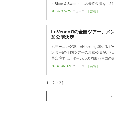
～Bitter & Sweet～』の最終公演を、2
2014-07-25
ニュース
｜芸能｜
LoVendoЯの全国ツアー、メ
加公演決定
元モーニング娘。田中れいな率いるガール
ンダー)の全国ツアーの東京公演が、7日
昼公演では、ボーカルの岡田万里奈の誕生
2014-06-09
ニュース
｜芸能｜
1～2／2
件