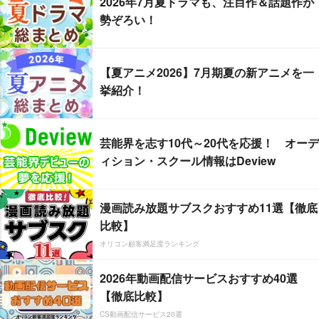
2026年7月夏ドラマも、注目作＆話題作が
勢ぞろい！
【夏アニメ2026】7月期夏の新アニメを一
挙紹介！
芸能界を志す10代～20代を応援！ オーデ
ィション・スクール情報はDeview
漫画読み放題サブスクおすすめ11選【徹底
比較】
オリコン顧客満足度ランキング
2026年動画配信サービスおすすめ40選
【徹底比較】
CS動画配信サービス20選