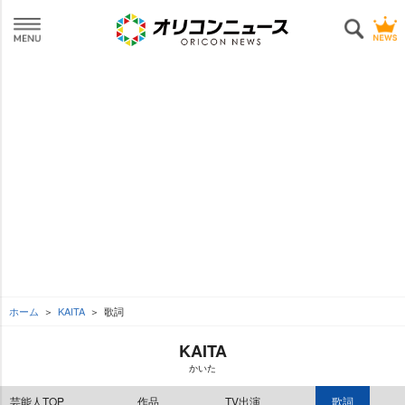
ホーム
KAITA
歌詞
KAITA
かいた
芸能人TOP
作品
TV出演
歌詞