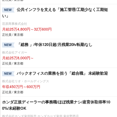
公共インフラを支える「施工管理/工期少なく工期短
NEW
い」
荏原商事株式会社
月給25万4,800円～32万600円
正社員 / 東京都
「総務 」/年休120日超/月残業20h/転勤なし
NEW
株式会社アイガー
月給25万8,000円～
正社員 / 東京都
バックオフィスの業務を担う「総合職」 未経験歓迎
NEW
株式会社リオ・ホールディングス
年収450万円～600万円
正社員 / 東京都
ホンダ正規ディーラーの事務職/ほぼ残業ナシ/産育休取得率10
0%/未経験OK
株式会社ホンダ泉州販売 ホンダカーズ泉州 泉佐野西店