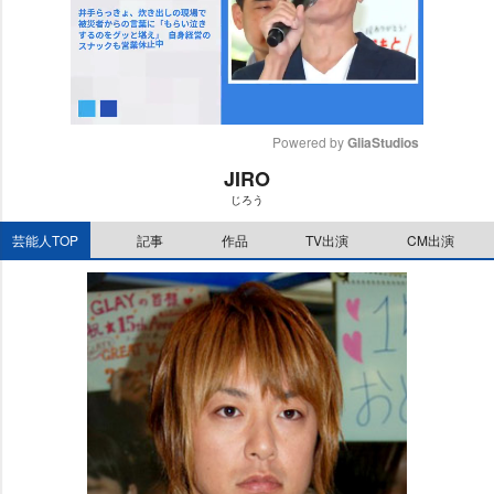
Powered by 
GliaStudios
JIRO
M
じろう
u
t
芸能人TOP
記事
作品
TV出演
CM出演
e