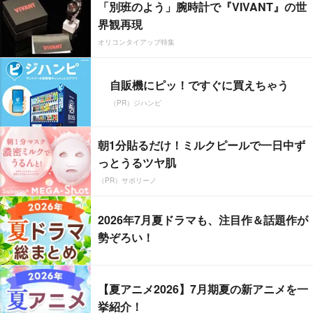
「別班のよう」腕時計で『VIVANT』の世
界観再現
オリコンタイアップ特集
自販機にピッ！ですぐに買えちゃう
（PR）ジハンピ
朝1分貼るだけ！ミルクピールで一日中ず
っとうるツヤ肌
（PR）サボリーノ
2026年7月夏ドラマも、注目作＆話題作が
勢ぞろい！
【夏アニメ2026】7月期夏の新アニメを一
挙紹介！