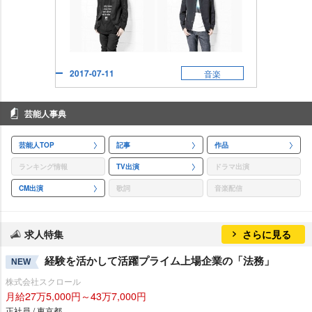
2017-07-11
音楽
芸能人事典
芸能人TOP
記事
作品
ランキング情報
TV出演
ドラマ出演
CM出演
歌詞
音楽配信
求人特集
さらに見る
経験を活かして活躍プライム上場企業の「法務」
NEW
株式会社スクロール
月給27万5,000円～43万7,000円
正社員 / 東京都