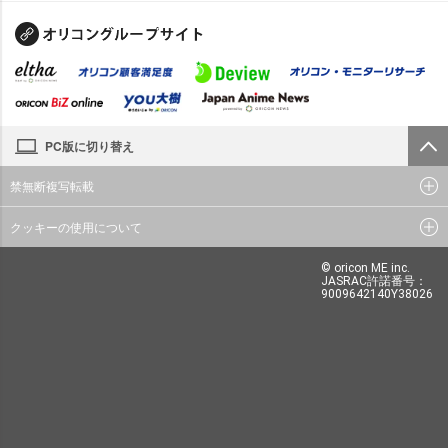
PC版に切り替え
禁無断複写転載
クッキーの使用について
© oricon ME inc.
JASRAC許諾番号：
9009642140Y38026