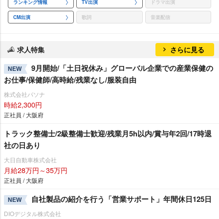
ランキング情報
TV出演
ドラマ出演
CM出演
歌詞
音楽配信
求人特集
さらに見る
9月開始/「土日祝休み」グローバル企業での産業保健の
NEW
お仕事/保健師/高時給/残業なし/服装自由
株式会社パソナ
時給2,300円
正社員 / 大阪府
トラック整備士/2級整備士歓迎/残業月5h以内/賞与年2回/17時退
社の日あり
大日自動車株式会社
月給28万円～35万円
正社員 / 大阪府
自社製品の紹介を行う「営業サポート」年間休日125日
NEW
DIOデジタル株式会社