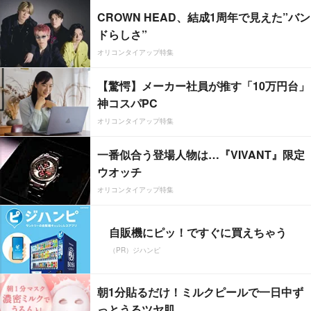
CROWN HEAD、結成1周年で見えた”バン
ドらしさ”
オリコンタイアップ特集
【驚愕】メーカー社員が推す「10万円台」
神コスパPC
オリコンタイアップ特集
一番似合う登場人物は…『VIVANT』限定
ウオッチ
オリコンタイアップ特集
自販機にピッ！ですぐに買えちゃう
（PR）ジハンピ
朝1分貼るだけ！ミルクピールで一日中ず
っとうるツヤ肌