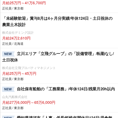
月給25万円～41万6,700円
正社員 / 東京都
「未経験歓迎」賞与8月は4ヶ月分実績/年休124日・土日祝休の
農業土木設計
株式会社デミング設計
月給24万2,610円
正社員 / 北海道
立川エリア「立飛グループ」の「設備管理」/転勤なし/
NEW
土日祝休
株式会社立飛プロパティマネジメント
月給25万円～45万円
正社員 / 東京都
自社保有船舶の「工務業務」/年休124日/残業月20h以内
NEW
山丸汽船株式会社
月給27万6,000円～65万6,000円
正社員 / 東京都
愛知県清須市「人事」係長候補/年間休日124日/昼食無