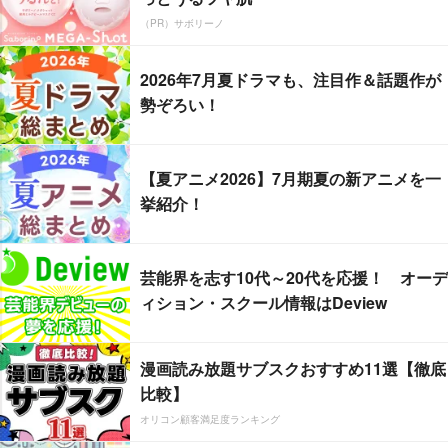
（PR）サボリーノ
2026年7月夏ドラマも、注目作＆話題作が
勢ぞろい！
【夏アニメ2026】7月期夏の新アニメを一
挙紹介！
芸能界を志す10代～20代を応援！ オーデ
ィション・スクール情報はDeview
漫画読み放題サブスクおすすめ11選【徹底
比較】
オリコン顧客満足度ランキング