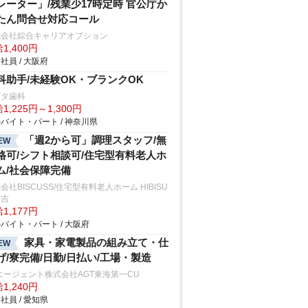
レーター」/残業少17時定時 官公庁か
たん問合せ対応コール
式会社綜合キャリアオプション
1,400円
社員 / 大阪府
科助手/未経験OK・ブランクOK
ガタ歯科
1,225円～1,300円
バイト・パート / 神奈川県
「週2から可」調理スタッフ/無
EW
格可/シフト相談可/住宅型有料老人ホ
ム/社会保障完備
会社BISCUSS/住宅型有料老人ホーム HIBISU
住吉
1,177円
バイト・パート / 大阪府
家具・家電製品の組み立て・仕
EW
げ/寮完備/日勤/日払い/工場・製造
エージェント株式会社AGT東海第一CU
1,240円
社員 / 愛知県