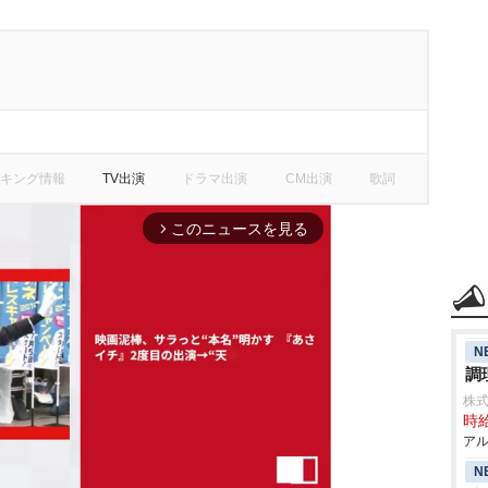
キング情報
TV出演
ドラマ出演
CM出演
歌詞
このニュースを見る
arrow_forward_ios
N
調
株式
時給
アル
N