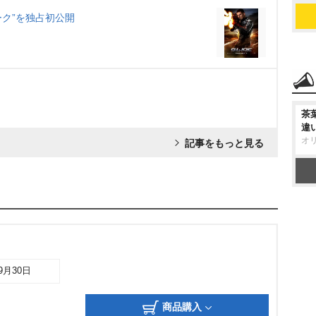
ーク”を独占初公開
茶
違
オ
記事をもっと見る
09月30日
商品購入