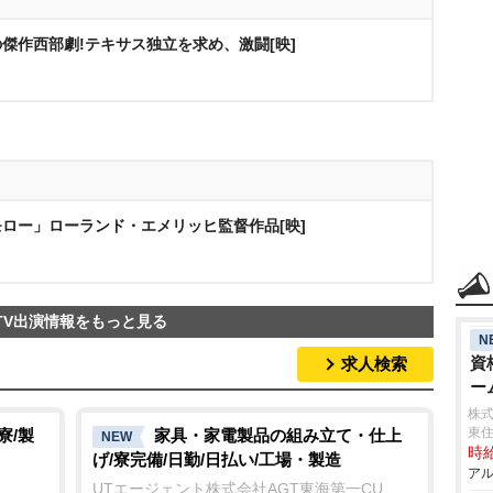
傑作西部劇!テキサス独立を求め、激闘[映]
ロー」ローランド・エメリッヒ監督作品[映]
TV出演情報をもっと見る
N
資
求人検索
ー
株式
東
寮/製
家具・家電製品の組み立て・仕上
NEW
時給
げ/寮完備/日勤/日払い/工場・製造
アル
UTエージェント株式会社AGT東海第一CU