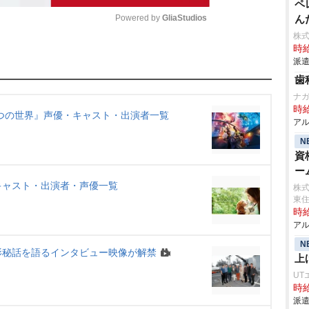
ペ
Powered by 
GliaStudios
ん
株
時給
M
派遣
u
歯
t
ナ
時給
e
つの世界』声優・キャスト・出演者一覧
アル
N
資
ー
キャスト・出演者・声優一覧
株式
東
時給
アル
N
影秘話を語るインタビュー映像が解禁
上
UT
時給
派遣