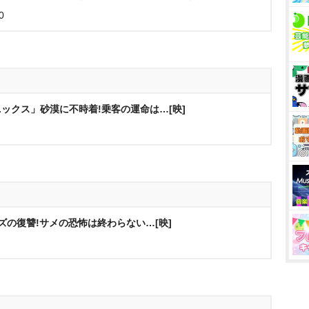
0
ックス」砂漠に不時着!乗客の運命は…[映]
ズの復讐!サメの恐怖は終わらない…[映]