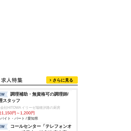
さらに見る
調理補助・無資格可の調理師/
EW
理スタッフ
会社HITOWA イリーゼ瑞穂汐路の厨房
1,150円～1,200円
バイト・パート / 愛知県
コールセンター「テレフォンオ
EW