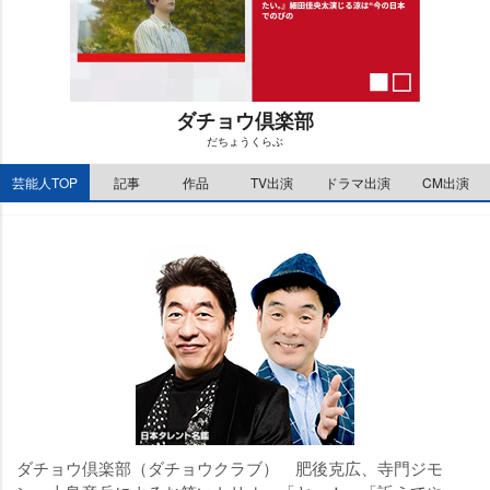
ダチョウ倶楽部
だちょうくらぶ
M
芸能人TOP
記事
作品
TV出演
ドラマ出演
CM出演
u
t
e
ダチョウ倶楽部（ダチョウクラブ） 肥後克広、寺門ジモ