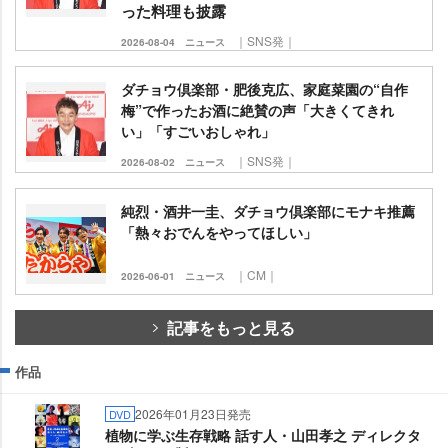
った料理も披露
｜SNS発｜
2026-08-04
ニュース
ダチョウ倶楽部・肥後克広、家庭菜園の“自作
梅”で作ったお酒に絶賛の声「大きくてきれ
い」「すごいおしゃれ」
｜SNS発｜
2026-08-02
ニュース
純烈・酒井一圭、ダチョウ倶楽部にモナキ推薦
「熱々おでんをやってほしい」
｜CM｜
2026-06-01
ニュース
記事をもっと見る
作品
2026年01月23日発売
DVD
植物に学ぶ生存戦略 話す人・山田孝之 ディレクタ