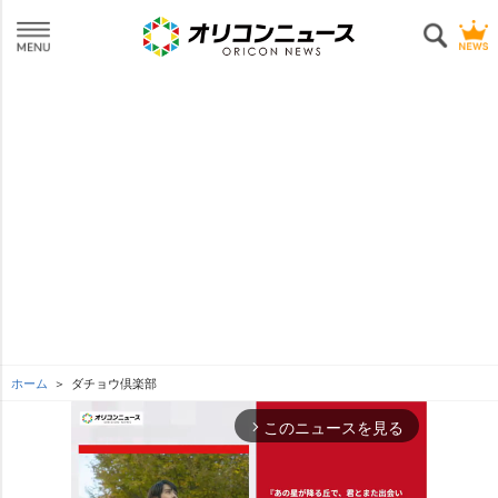
ホーム
ダチョウ倶楽部
このニュースを見る
arrow_forward_ios