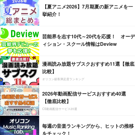
【夏アニメ2026】7月期夏の新アニメを一
挙紹介！
芸能界を志す10代～20代を応援！ オーデ
ィション・スクール情報はDeview
漫画読み放題サブスクおすすめ11選【徹底
比較】
オリコン顧客満足度ランキング
2026年動画配信サービスおすすめ40選
【徹底比較】
CS動画配信サービス20選
毎週の音楽ランキングから、ヒットの推移
をチェック！