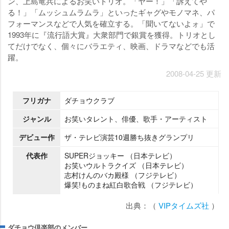
ン、上島竜兵によるお笑いトリオ。「ヤー！」「訴えて
る！」「ムッシュムラムラ」といったギャグやモノマネ、パ
フォーマンスなどで人気を確立する。「聞いてないよォ」で
1993年に『流行語大賞』大衆部門で銀賞を獲得。トリオとし
てだけでなく、個々にバラエティ、映画、ドラマなどでも活
躍。
2008-04-25 更新
フリガナ
ダチョウクラブ
ジャンル
お笑いタレント、俳優、歌手・アーティスト
デビュー作
ザ・テレビ演芸10週勝ち抜きグランプリ
代表作
SUPERジョッキー （日本テレビ）
お笑いウルトラクイズ （日本テレビ）
志村けんのバカ殿様 （フジテレビ）
爆笑!ものまね紅白歌合戦 （フジテレビ）
出典：（
VIPタイムズ社
）
ダチョウ倶楽部のメンバー