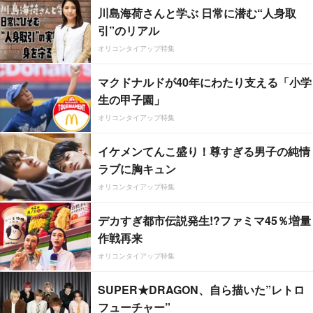
川島海荷さんと学ぶ 日常に潜む“人身取
引”のリアル
オリコンタイアップ特集
マクドナルドが40年にわたり支える「小学
生の甲子園」
オリコンタイアップ特集
イケメンてんこ盛り！尊すぎる男子の純情
ラブに胸キュン
オリコンタイアップ特集
デカすぎ都市伝説発生!?ファミマ45％増量
作戦再来
オリコンタイアップ特集
SUPER★DRAGON、自ら描いた”レトロ
フューチャー”