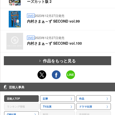
ーズカット版 2
2023年12月27日発売
DVD
内村さまぁ～ず SECOND vol.99
2023年12月27日発売
DVD
内村さまぁ～ず SECOND vol.100
作品をもっと見る
芸能人事典
芸能人TOP
記事
作品
ランキング情報
TV出演
ドラマ出演
CM出演
歌詞
音楽配信