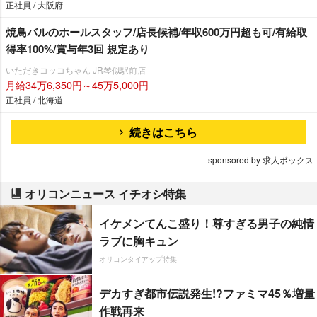
正社員 / 大阪府
焼鳥バルのホールスタッフ/店長候補/年収600万円超も可/有給取
得率100%/賞与年3回 規定あり
いただきコッコちゃん JR琴似駅前店
月給34万6,350円～45万5,000円
正社員 / 北海道
続きはこちら
sponsored by 求人ボックス
オリコンニュース イチオシ特集
イケメンてんこ盛り！尊すぎる男子の純情
ラブに胸キュン
オリコンタイアップ特集
デカすぎ都市伝説発生!?ファミマ45％増量
作戦再来