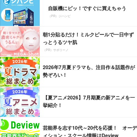
自販機にピッ！ですぐに買えちゃう
（PR）ジハンピ
朝1分貼るだけ！ミルクピールで一日中ず
っとうるツヤ肌
（PR）サボリーノ
2026年7月夏ドラマも、注目作＆話題作が
勢ぞろい！
【夏アニメ2026】7月期夏の新アニメを一
挙紹介！
芸能界を志す10代～20代を応援！ オーデ
ィション・スクール情報はDeview