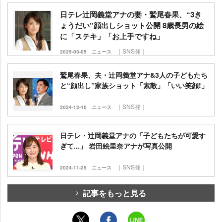
日テレ辻岡義堂アナの妻・鷲尾春果、“3き
ょうだい”顔出しショット公開 8歳長男の絵
に「ステキ」「お上手ですね」
｜SNS発｜
2025-03-05
ニュース
鷲尾春果、夫・辻岡義堂アナ&3人の子どもたち
と“顔出し”家族ショット「素敵」「いい笑顔!」
｜SNS発｜
2024-12-10
ニュース
日テレ・辻岡義堂アナの「子どもたちが可愛す
ぎて...」 岩田絵里奈アナが写真公開
｜SNS発｜
2024-11-25
ニュース
記事をもっと見る