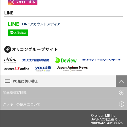
LINE
LINEアカウントメディア
PC版に切り替え
禁無断複写転載
クッキーの使用について
© oricon ME inc.
JASRAC許諾番号：
9009642140Y38026