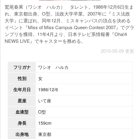
鷲尾春果（ワシオ ハルカ） タレント。1986年12月6日生ま
れ、東京都出身。O型。法政大学卒業。2007年に『ミス法政
大学』に選ばれ、同年12月、ミスキャンパスの頂点を決める
イベント『Miss of Miss Campus Queen Contest 2007』でグラ
ンプリを獲得。11年4月より、日本テレビ系情報番『Oha!4
NEWS LIVE』でキャスターを務める。
2010-05-09 更新
フリガナ
ワシオ ハルカ
性別
女
生年月日
1986/12/6
星座
いて座
血液型
O型
身長
159cm
出身地
東京都