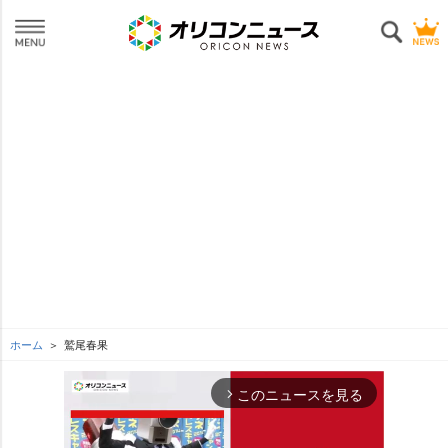
ホーム
鷲尾春果
このニュースを見る
arrow_forward_ios