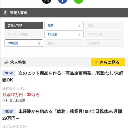
芸能人事典
芸能人TOP
記事
作品
ランキング情報
TV出演
ドラマ出演
CM出演
歌詞
音楽配信
求人特集
さらに見る
次のヒット商品を作る「商品企画開発」/転勤なし/未経
NEW
験OK
株式会社つぼ八
月給27万円～38万円
正社員 / 北海道
未経験から始める「総務」残業月10h/土日祝休み/月額
NEW
29万円～
株式会社学究社