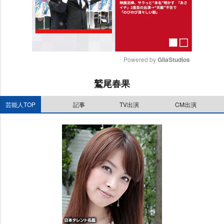
Powered by 
GliaStudios
M
鷲尾春果
u
t
芸能人TOP
記事
TV出演
CM出演
e