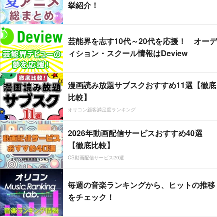
挙紹介！
芸能界を志す10代～20代を応援！ オーデ
ィション・スクール情報はDeview
漫画読み放題サブスクおすすめ11選【徹底
比較】
オリコン顧客満足度ランキング
2026年動画配信サービスおすすめ40選
【徹底比較】
CS動画配信サービス20選
毎週の音楽ランキングから、ヒットの推移
をチェック！