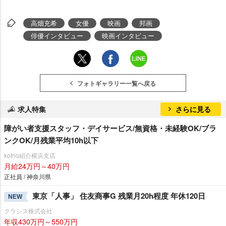
高畑充希
女優
映画
邦画
俳優インタビュー
映画インタビュー
フォトギャラリー一覧へ戻る
求人特集
さらに見る
障がい者支援スタッフ・デイサービス/無資格・未経験OK/ブラ
ンクOK/月残業平均10h以下
kotrio紹介横浜支店
月給24万円～40万円
正社員 / 神奈川県
東京「人事」 住友商事G 残業月20h程度 年休120日
NEW
クラシス株式会社
年収430万円～550万円