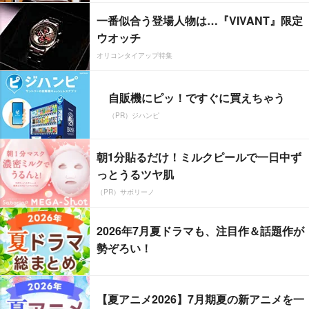
一番似合う登場人物は…『VIVANT』限定
ウオッチ
オリコンタイアップ特集
自販機にピッ！ですぐに買えちゃう
（PR）ジハンピ
朝1分貼るだけ！ミルクピールで一日中ず
っとうるツヤ肌
（PR）サボリーノ
2026年7月夏ドラマも、注目作＆話題作が
勢ぞろい！
【夏アニメ2026】7月期夏の新アニメを一