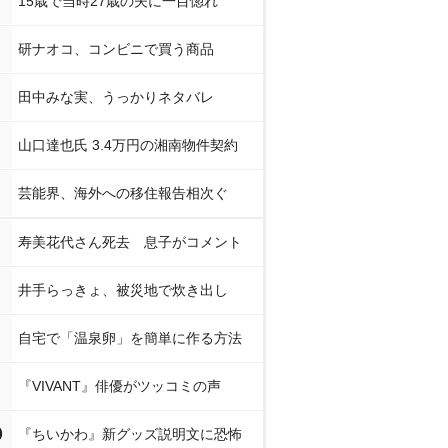
15歳で当時27歳の夫に一目惚れ
研ナオコ、コンビニで買う商品
田中みな実、うっかりネタバレ
山口達也氏 3.4万円の湘南物件契約
芸能界、海外への移住報告相次ぐ
寿美花代さん死去 息子がコメント
井手らっきょ、被災地で炊き出し
自宅で「温泉卵」を簡単に作る方法
『VIVANT』俳優がツッコミの声
0
『ちいかわ』新グッズ説明文に恐怖