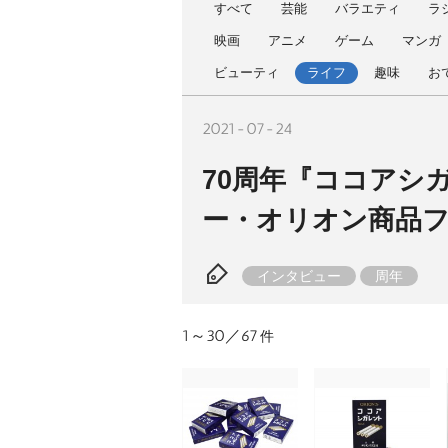
すべて
芸能
バラエティ
ラ
映画
アニメ
ゲーム
マンガ
ビューティ
ライフ
趣味
お
2021-07-24
70周年『ココアシ
ー・オリオン商品フ
インタビュー
周年
1～30／67
件