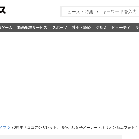
ニュース・特集
&ゲーム
動画配信サービス
スポーツ
社会・経済
グルメ
ビューティ
ラ
イフ
70周年『ココアシガレット』ほか、駄菓子メーカー・オリオン商品フォト