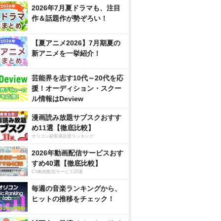
2026年7月夏ドラマも、注目
作＆話題作が勢ぞろい！
【夏アニメ2026】7月期夏の
新アニメを一挙紹介！
芸能界を志す10代～20代を応
援！オーディション・スクー
ル情報はDeview
漫画読み放題サブスクおすす
め11選【徹底比較】
オリコン顧客満足度ランキング
2026年動画配信サービスおす
すめ40選【徹底比較】
CS動画配信サービス20選
毎週の音楽ランキングから、
ヒットの推移をチェック！