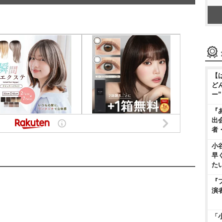
【
ど
ー
『
出
者
小
早
た
『
演
「