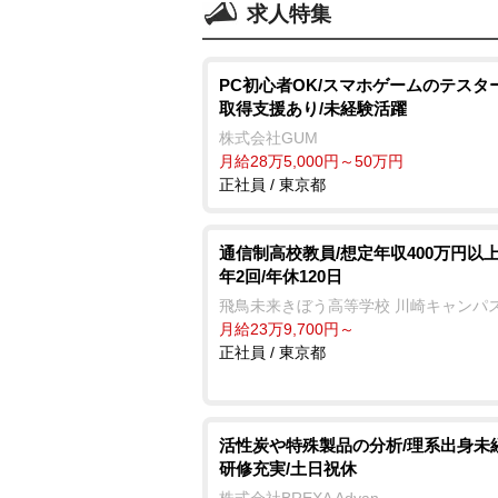
求人特集
PC初心者OK/スマホゲームのテスタ
取得支援あり/未経験活躍
株式会社GUM
月給28万5,000円～50万円
正社員 / 東京都
通信制高校教員/想定年収400万円以上
年2回/年休120日
飛鳥未来きぼう高等学校 川崎キャンパ
月給23万9,700円～
正社員 / 東京都
活性炭や特殊製品の分析/理系出身未
研修充実/土日祝休
株式会社BREXA Advan