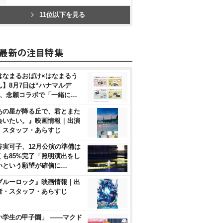
11位以下を見る
はなまるおばけ×はなまるう
ん】8月7日は“ハナマルデ
”、念願コラボで「一緒に…
あの星が降る丘で、君とまた
会いたい。』映画情報｜出演
・スタッフ・あらすじ
谷実可子、12月公演の準備は
くも85%完了「照明演出をし
いという願望が確信に…
ブルーロック』映画情報｜出
者・スタッフ・あらすじ
小学生の甲子園」 ――マクド