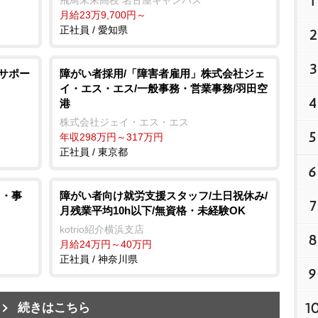
1
月給23万9,700円～
正社員 / 愛知県
2
3
務サポー
障がい者採用/「障害者雇用」株式会社ジェ
イ・エス・エス/一般事務・営業事務/羽田空
4
港
株式会社ジェイ・エス・エス
5
年収298万円～317万円
正社員 / 東京都
6
力・事
障がい者向け就労支援スタッフ/土日祝休み/
7
月残業平均10h以下/無資格・未経験OK
kotrio紹介横浜支店
8
月給24万円～40万円
正社員 / 神奈川県
9
1
続きはこちら