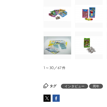
1～30／67
件
タグ
インタビュー
周年