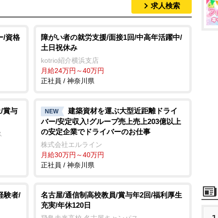
求人検索
ー/資格
障がい者の就労支援/面接1回/中高年活躍中/
土日祝休み
kotrio紹介横浜支店
月給24万円～40万円
正社員 / 神奈川県
/賞与
建築資材を運ぶ大型近距離ドライ
NEW
バー/安定収入!グループ売上売上203億以上
の安定企業でドライバーのお仕事
ス
株式会社エルライン
月給30万円～40万円
正社員 / 神奈川県
経験者/
名古屋/通信制高校教員/賞与年2回/福利厚生
充実/年休120日
飛鳥未来高校 名古屋キャンパス