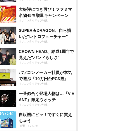
大好評につき再び！ファミマ
名物45％増量キャンペーン
オリコンタイアップ特集
SUPER★DRAGON、自ら描
いた”レトロフューチャー”
オリコンタイアップ特集
CROWN HEAD、結成1周年で
見えた”バンドらしさ”
オリコンタイアップ特集
パソコンメーカー社員が本気
で選ぶ「10万円台PC3選」
オリコンタイアップ特集
一番似合う登場人物は…『VIV
ANT』限定ウオッチ
オリコンタイアップ特集
自販機にピッ！ですぐに買え
ちゃう
（PR）ジハンピ