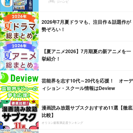
（PR）ジハンピ
2026年7月夏ドラマも、注目作＆話題作が
勢ぞろい！
【夏アニメ2026】7月期夏の新アニメを一
挙紹介！
芸能界を志す10代～20代を応援！ オーデ
ィション・スクール情報はDeview
漫画読み放題サブスクおすすめ11選【徹底
比較】
オリコン顧客満足度ランキング