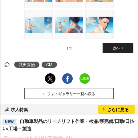
1/2
次へ
武田真治
CM
フォトギャラリー一覧へ戻る
求人特集
さらに見る
自動車製品のリーチリフト作業・検品/寮完備/日勤/日払
NEW
い/工場・製造
UTエージェント株式会社AGT東海第一CU