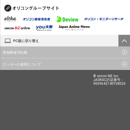
PC版に切り替え
禁無断複写転載
クッキーの使用について
© oricon ME inc.
JASRAC許諾番号：
9009642140Y38026