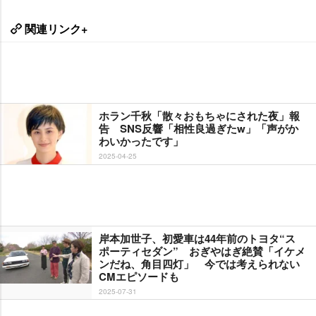
関連リンク+
ホラン千秋「散々おもちゃにされた夜」報
告 SNS反響「相性良過ぎたw」「声がか
わいかったです」
2025-04-25
岸本加世子、初愛車は44年前のトヨタ“ス
ポーティセダン” おぎやはぎ絶賛「イケメ
ンだね、角目四灯」 今では考えられない
CMエピソードも
2025-07-31