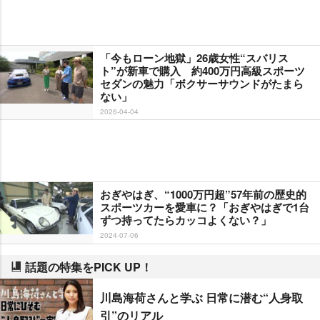
「今もローン地獄」26歳女性“スバリス
ト”が新車で購入 約400万円高級スポーツ
セダンの魅力「ボクサーサウンドがたまら
ない」
2026-04-04
おぎやはぎ、“1000万円超”57年前の歴史的
スポーツカーを愛車に？「おぎやはぎで1台
ずつ持ってたらカッコよくない？」
2024-07-06
話題の特集をPICK UP！
川島海荷さんと学ぶ 日常に潜む“人身取
引”のリアル