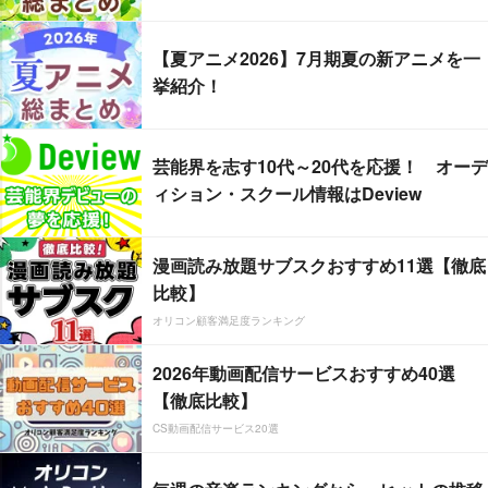
【夏アニメ2026】7月期夏の新アニメを一
挙紹介！
芸能界を志す10代～20代を応援！ オーデ
ィション・スクール情報はDeview
漫画読み放題サブスクおすすめ11選【徹底
比較】
オリコン顧客満足度ランキング
2026年動画配信サービスおすすめ40選
【徹底比較】
CS動画配信サービス20選