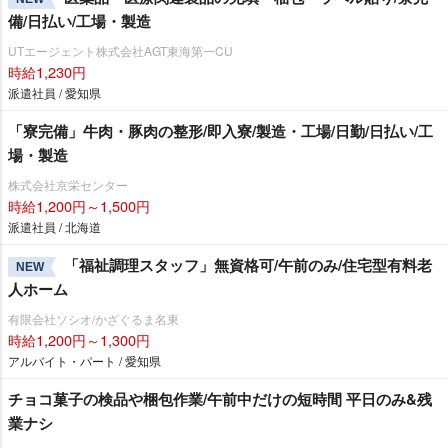
備/日払い/工場・製造
UTエージェント株式会社AGT東海第一CU
時給1,230円
派遣社員 / 愛知県
「寮完備」牛肉・豚肉の整形/即入寮/製造・工場/日勤/日払い/工
場・製造
株式会社京栄センター
時給1,200円～1,500円
派遣社員 / 北海道
「福祉調理スタッフ」無資格可/午前のみ/住宅型有料老
NEW
人ホーム
有限会社ソシオ/かざぐるま名東
時給1,200円～1,300円
アルバイト・パート / 愛知県
チョコ菓子の検品や梱包作業/午前中だけの短時間 平日のみ&残
業ナシ