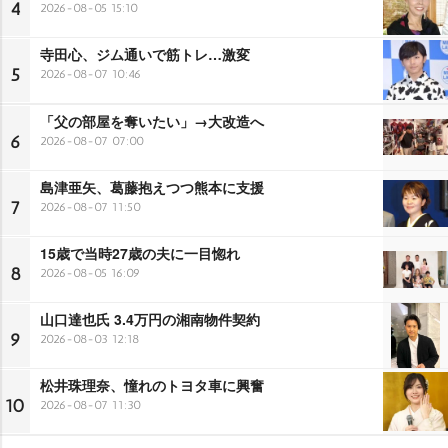
4
2026-08-05 15:10
寺田心、ジム通いで筋トレ…激変
5
2026-08-07 10:46
「父の部屋を奪いたい」→大改造へ
6
2026-08-07 07:00
島津亜矢、葛藤抱えつつ熊本に支援
7
2026-08-07 11:50
15歳で当時27歳の夫に一目惚れ
8
2026-08-05 16:09
山口達也氏 3.4万円の湘南物件契約
9
2026-08-03 12:18
松井珠理奈、憧れのトヨタ車に興奮
10
2026-08-07 11:30