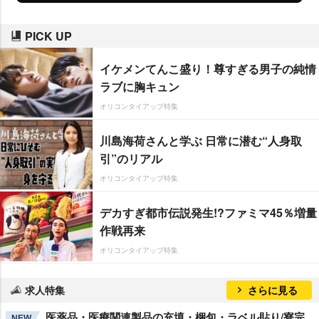
PICK UP
イケメンてんこ盛り！尊すぎる男子の純情
ラブに胸キュン
オリコンタイアップ特集
川島海荷さんと学ぶ 日常に潜む“人身取
引”のリアル
オリコンタイアップ特集
デカすぎ都市伝説発生!?ファミマ45％増量
作戦再来
オリコンタイアップ特集
求人特集
さらに見る
医薬品・医療関連製品の充填・梱包・ラベル貼り/寮完
NEW