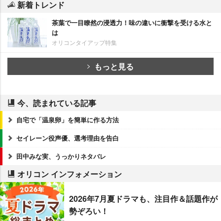
新着トレンド
茶葉で一目瞭然の浸透力！味の違いに衝撃を受ける水と
は
オリコンタイアップ特集
もっと見る
今、読まれている記事
自宅で「温泉卵」を簡単に作る方法
セイレーン役声優、選考理由を告白
田中みな実、うっかりネタバレ
オリコン インフォメーション
2026年7月夏ドラマも、注目作＆話題作が
勢ぞろい！