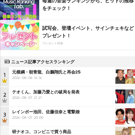
毎週の音楽ランキングから、ヒットの推移
をチェック！
試写会、登壇イベント、サインチェキなど
プレゼント！
プレゼント特集
ニュース記事アクセスランキング
元横綱・朝青龍、白鵬翔氏と再会2S
1
2026-08-06 16:16
テオくん、加藤乃愛との破局を発表
2
2026-08-07 21:21
レインボー池田、佐藤佳奈と電撃婚
3
2026-08-07 20:00
研ナオコ、コンビニで買う商品