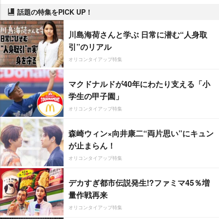
話題の特集をPICK UP！
川島海荷さんと学ぶ 日常に潜む“人身取
引”のリアル
オリコンタイアップ特集
マクドナルドが40年にわたり支える「小
学生の甲子園」
オリコンタイアップ特集
森崎ウィン×向井康二“両片思い”にキュン
が止まらん！
オリコンタイアップ特集
デカすぎ都市伝説発生!?ファミマ45％増
量作戦再来
オリコンタイアップ特集