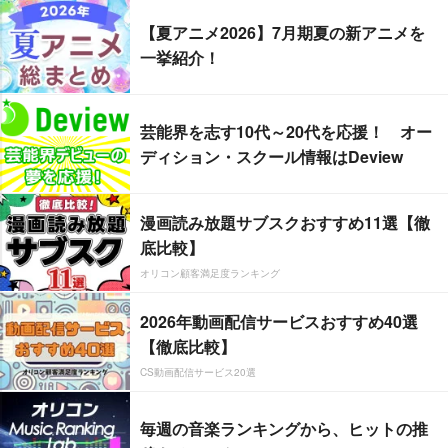
【夏アニメ2026】7月期夏の新アニメを
一挙紹介！
芸能界を志す10代～20代を応援！ オー
ディション・スクール情報はDeview
漫画読み放題サブスクおすすめ11選【徹
底比較】
オリコン顧客満足度ランキング
2026年動画配信サービスおすすめ40選
【徹底比較】
CS動画配信サービス20選
毎週の音楽ランキングから、ヒットの推