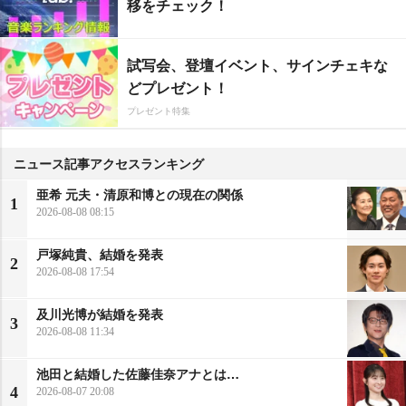
移をチェック！
試写会、登壇イベント、サインチェキな
どプレゼント！
プレゼント特集
ニュース記事アクセスランキング
亜希 元夫・清原和博との現在の関係
1
2026-08-08 08:15
戸塚純貴、結婚を発表
2
2026-08-08 17:54
及川光博が結婚を発表
3
2026-08-08 11:34
池田と結婚した佐藤佳奈アナとは…
4
2026-08-07 20:08