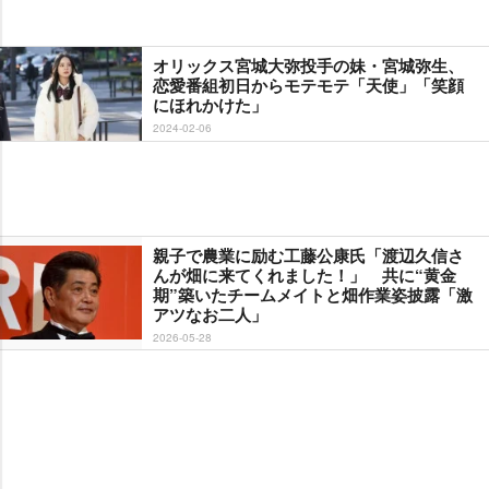
オリックス宮城大弥投手の妹・宮城弥生、
恋愛番組初日からモテモテ「天使」「笑顔
にほれかけた」
2024-02-06
親子で農業に励む工藤公康氏「渡辺久信さ
んが畑に来てくれました！」 共に“黄金
期”築いたチームメイトと畑作業姿披露「激
アツなお二人」
2026-05-28