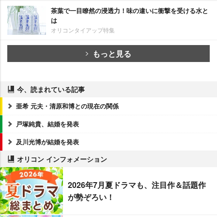
茶葉で一目瞭然の浸透力！味の違いに衝撃を受ける水と
は
オリコンタイアップ特集
もっと見る
今、読まれている記事
亜希 元夫・清原和博との現在の関係
戸塚純貴、結婚を発表
及川光博が結婚を発表
オリコン インフォメーション
2026年7月夏ドラマも、注目作＆話題作
が勢ぞろい！