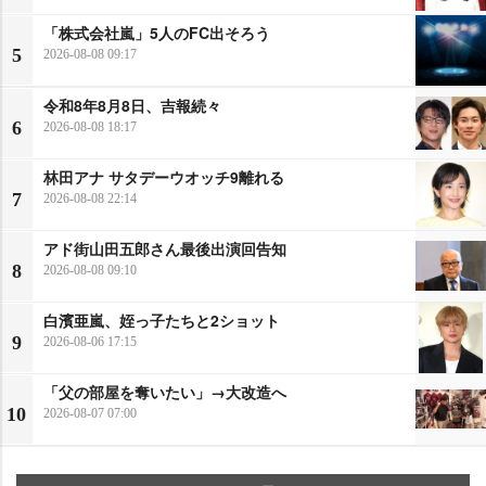
「株式会社嵐」5人のFC出そろう
5
2026-08-08 09:17
令和8年8月8日、吉報続々
6
2026-08-08 18:17
林田アナ サタデーウオッチ9離れる
7
2026-08-08 22:14
アド街山田五郎さん最後出演回告知
8
2026-08-08 09:10
白濱亜嵐、姪っ子たちと2ショット
9
2026-08-06 17:15
「父の部屋を奪いたい」→大改造へ
10
2026-08-07 07:00