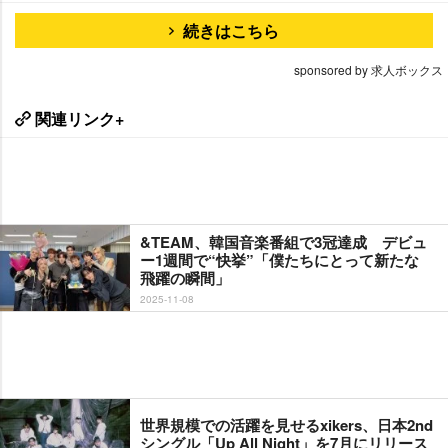
続きはこちら
sponsored by 求人ボックス
関連リンク+
&TEAM、韓国音楽番組で3冠達成 デビュ
ー1週間で“快挙”「僕たちにとって新たな
飛躍の瞬間」
2025-11-08
世界規模での活躍を見せるxikers、日本2nd
シングル「Up All Night」を7月にリリース