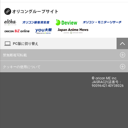
PC版に切り替え
禁無断複写転載
クッキーの使用について
© oricon ME inc.
JASRAC許諾番号：
9009642140Y38026