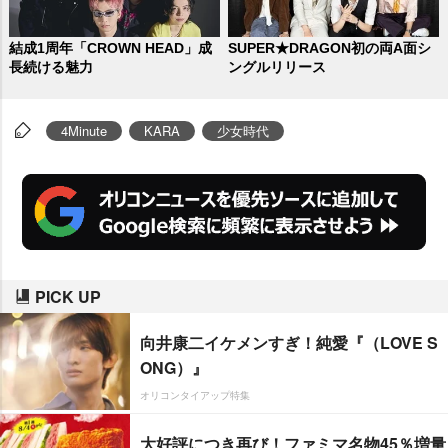
結成1周年「CROWN HEAD」成
SUPER★DRAGON初の両A面シ
長続ける魅力
ングルリリース
4Minute
KARA
少女時代
PICK UP
向井康二イケメンすぎ！純愛『（LOVE S
ONG）』
オリコンタイアップ特集
大好評につき再び！ファミマ名物45％増量