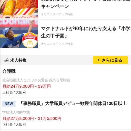
キャンペーン
オリコンタイアップ特集
マクドナルドが40年にわたり支える「小学
生の甲子園」
オリコンタイアップ特集
求人特集
さらに見る
介護職
社会福祉法人ことぶき友愛会 百楽荘尼崎館
月給24万9,000円～39万円
正社員 / 大阪府
「事務職員」大学職員デビュー歓迎年間休日130日以上
NEW
学校法人物療学園
月給27万8,000円～31万5,500円
正社員 / 大阪府