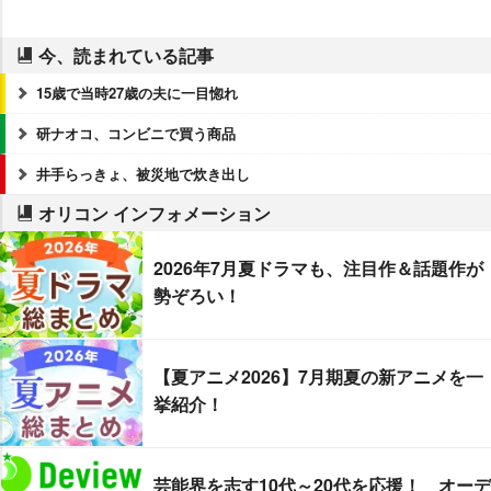
今、読まれている記事
15歳で当時27歳の夫に一目惚れ
研ナオコ、コンビニで買う商品
井手らっきょ、被災地で炊き出し
オリコン インフォメーション
2026年7月夏ドラマも、注目作＆話題作が
勢ぞろい！
【夏アニメ2026】7月期夏の新アニメを一
挙紹介！
芸能界を志す10代～20代を応援！ オーデ