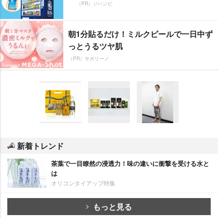
（PR）ジハンピ
朝1分貼るだけ！ミルクピールで一日中ず
っとうるツヤ肌
（PR）サボリーノ
新着トレンド
茶葉で一目瞭然の浸透力！味の違いに衝撃を受ける水と
は
オリコンタイアップ特集
もっと見る