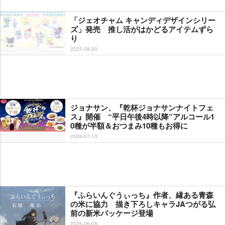
「ジェオチャム キャンディデザインシリー
ズ」発売 推し活がはかどるアイテムずら
り
2025-08-20
ジョナサン、『乾杯ジョナサンナイトフェ
ス』開催 “平日午後4時以降”アルコール1
0種が半額＆おつまみ10種もお得に
2026-07-10
『ふらいんぐうぃっち』作者、縁ある青森
の米に協力 描き下ろしキャラJAつがる弘
前の新米パッケージ登場
2026-06-08