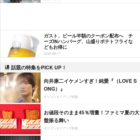
ガスト、ビール半額のクーポン配布へ チ
ーズINハンバーグ、山盛りポテトフライな
どもお得に
2026-06-17
話題の特集をPICK UP！
向井康二イケメンすぎ！純愛『（LOVE S
ONG）』
オリコンタイアップ特集
お値段そのまま45％増量！ファミマ夏の大
盤振る舞い
オリコンタイアップ特集