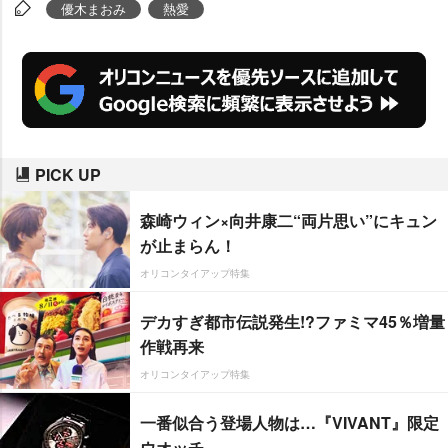
への思いを「(表に)出したらダメ
優木まおみ
熱愛
なのかなぁって思ってしまう。合
コンも行かず、家で待っているタ
イプなんです」とポツリ。イベン
ト終了直前には、一部で報道され
たお笑い芸人との「交際は順
PICK UP
調?」という声が飛ぶ場面があっ
たが、一瞬固まりながらも「エヘ
森崎ウィン×向井康二“両片思い”にキュン
ヘヘ～(交際は)してないですよ」
が止まらん！
と否定した。
オリコンタイアップ特集
デカすぎ都市伝説発生!?ファミマ45％増量
作戦再来
オリコンタイアップ特集
一番似合う登場人物は…『VIVANT』限定
ウオッチ