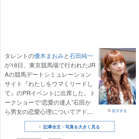
タレントの
優木まおみ
と
石田純一
が18日、東京競馬場で行われたJR
Aの競馬デートシミュレーション
サイト『わたしをウマくリードし
て』のPRイベントに出席した。ト
ークショーで“恋愛の達人”石田か
ら男女の恋愛心理についてアドバ
拡大する
イスを受けた優木は、自身の恋愛
記事全文・写真を大きく見る
スタイルについて語り、好きな人