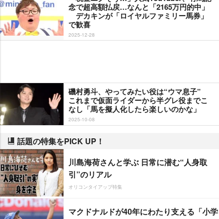
念で超高額払戻…なんと「2165万円的中」
デカキンが「ロイヤルファミリー馬券」
で歓喜
2025-12-28
磯村勇斗、やってみたい役は“ウマ息子”
これまで仮面ライダーから半グレ役までこ
なし「馬を擬人化したら楽しいのかな」
2025-10-08
話題の特集をPICK UP！
川島海荷さんと学ぶ 日常に潜む“人身取
引”のリアル
オリコンタイアップ特集
マクドナルドが40年にわたり支える「小学