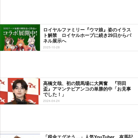
ロイヤルファミリー『ウマ娘』姿のイラス
ト解禁 ロイヤルホープに続き29日からパ
ネル展示へ
2025-10-28
高橋文哉、初の競馬場に大興奮 『羽田
盃』アマンテビアンコの単勝的中「お見事
でした！」
2024-04-24
「税金エグそう…」人気YouTuber、有馬記