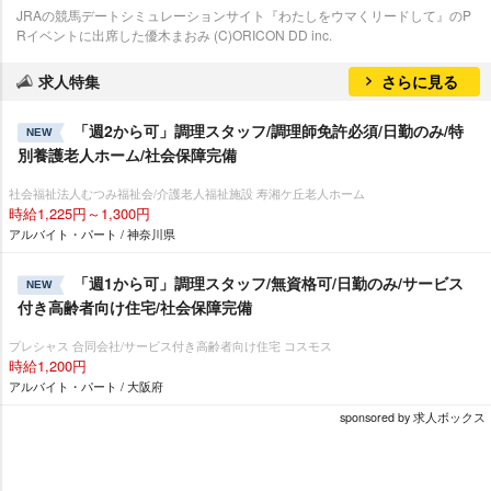
JRAの競馬デートシミュレーションサイト『わたしをウマくリードして』のP
Rイベントに出席した優木まおみ (C)ORICON DD inc.
求人特集
さらに見る
「週2から可」調理スタッフ/調理師免許必須/日勤のみ/特
NEW
別養護老人ホーム/社会保障完備
社会福祉法人むつみ福祉会/介護老人福祉施設 寿湘ケ丘老人ホーム
時給1,225円～1,300円
アルバイト・パート / 神奈川県
「週1から可」調理スタッフ/無資格可/日勤のみ/サービス
NEW
付き高齢者向け住宅/社会保障完備
プレシャス 合同会社/サービス付き高齢者向け住宅 コスモス
時給1,200円
アルバイト・パート / 大阪府
sponsored by 求人ボックス