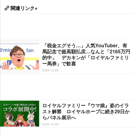
関連リンク+
「税金エグそう…」人気YouTuber、有
馬記念で超高額払戻…なんと「2165万円
的中」 デカキンが「ロイヤルファミリ
ー馬券」で歓喜
2025-12-28
ロイヤルファミリー『ウマ娘』姿のイラ
スト解禁 ロイヤルホープに続き29日か
らパネル展示へ
2025-10-28