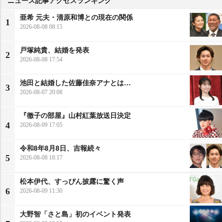
ニュース記事アクセスランキング
亜希 元夫・清原和博との現在の関係
1
2026-08-08 08:15
戸塚純貴、結婚を発表
2
2026-08-08 17:54
池田と結婚した佐藤佳奈アナとは…
3
2026-08-07 20:08
『徹子の部屋』山村紅葉放送日決定
4
2026-08-09 17:05
令和8年8月8日、吉報続々
5
2026-08-08 18:17
松本伊代、すっぴん披露に驚く声
6
2026-08-09 11:30
大野智「さと島」初のイベント発表