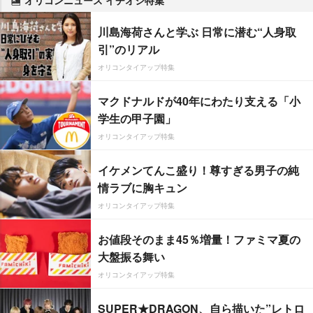
オリコンニュース イチオシ特集
川島海荷さんと学ぶ 日常に潜む“人身取
引”のリアル
オリコンタイアップ特集
マクドナルドが40年にわたり支える「小
学生の甲子園」
オリコンタイアップ特集
イケメンてんこ盛り！尊すぎる男子の純
情ラブに胸キュン
オリコンタイアップ特集
お値段そのまま45％増量！ファミマ夏の
大盤振る舞い
オリコンタイアップ特集
SUPER★DRAGON、自ら描いた”レトロ