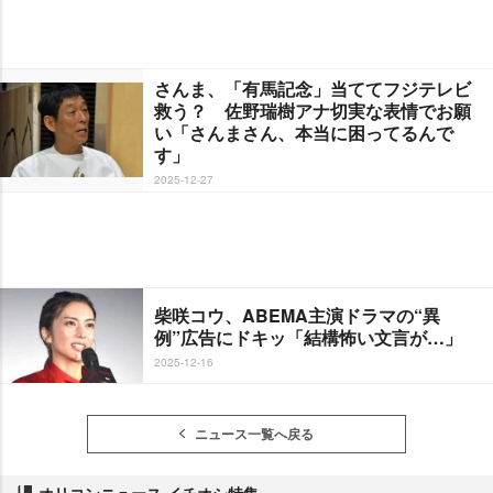
さんま、「有馬記念」当ててフジテレビ
救う？ 佐野瑞樹アナ切実な表情でお願
い「さんまさん、本当に困ってるんで
す」
2025-12-27
柴咲コウ、ABEMA主演ドラマの“異
例”広告にドキッ「結構怖い文言が…」
2025-12-16
ニュース一覧へ戻る