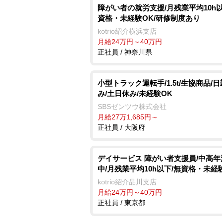
障がい者の就労支援/月残業平均10h以
資格・未経験OK/研修制度あり
kotrio紹介横浜支店
月給24万円～40万円
正社員 / 神奈川県
小型トラック運転手/1.5t/生協商品/
み/土日休み/未経験OK
SBSゼンツウ株式会社
月給27万1,685円～
正社員 / 大阪府
デイサービス 障がい者支援員/中高年
中/月残業平均10h以下/無資格・未経
kotrio紹介品川支店
月給24万円～40万円
正社員 / 東京都