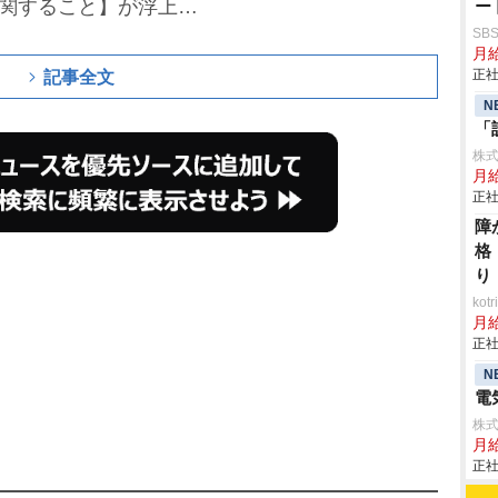
に関すること】が浮上
ー
SB
れない、しっかりとした意
月給
正社
記事全文
N
「
株
月
正社
障
格
り
ko
月
正社
N
電
株式
月
正社