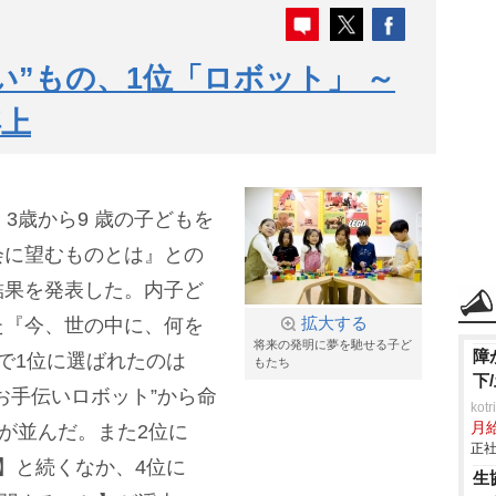
い”もの、1位「ロボット」 ～
浮上
3歳から9 歳の子どもを
会に望むものとは』との
結果を発表した。内子ど
た『今、世の中に、何を
拡大する
将来の発明に夢を馳せる子ど
障
で1位に選ばれたのは
もたち
下
お手伝いロボット”から命
ko
月
答が並んだ。また2位に
正社
】と続くなか、4位に
生