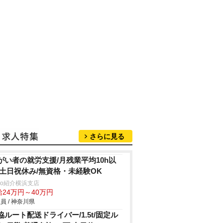
さらに見る
がい者の就労支援/月残業平均10h以
/土日祝休み/無資格・未経験OK
trio紹介横浜支店
給24万円～40万円
員 / 神奈川県
協ルート配送ドライバー/1.5t/固定ル