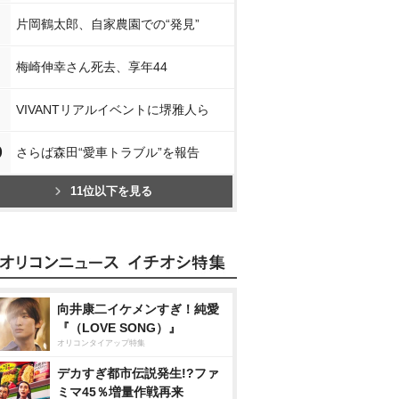
片岡鶴太郎、自家農園での“発見”
梅崎伸幸さん死去、享年44
VIVANTリアルイベントに堺雅人ら
0
さらば森田“愛車トラブル”を報告
11位以下を見る
向井康二イケメンすぎ！純愛
『（LOVE SONG）』
オリコンタイアップ特集
デカすぎ都市伝説発生!?ファ
ミマ45％増量作戦再来