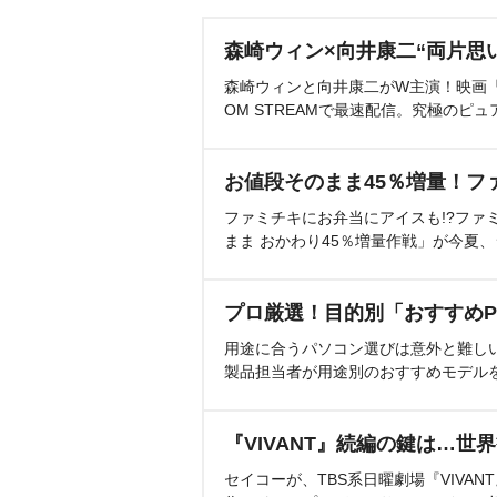
森崎ウィン×向井康二“両片思
森崎ウィンと向井康二がW主演！映画『（L
OM STREAMで最速配信。究極のピュ
お値段そのまま45％増量！フ
ファミチキにお弁当にアイスも!?ファ
まま おかわり45％増量作戦」が今夏
プロ厳選！目的別「おすすめP
用途に合うパソコン選びは意外と難し
製品担当者が用途別のおすすめモデル
『VIVANT』続編の鍵は…世
セイコーが、TBS系日曜劇場『VIVA