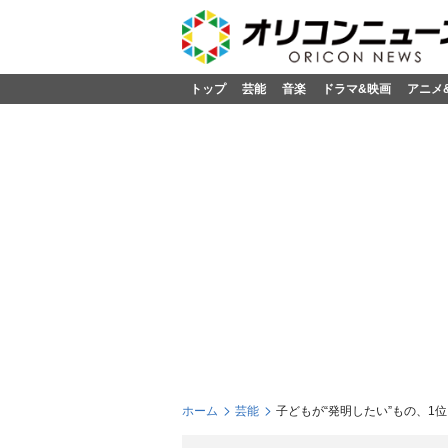
トップ
芸能
音楽
ドラマ&映画
アニメ
ホーム
芸能
子どもが“発明したい”もの、1