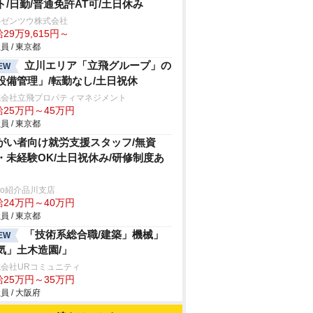
ト/日勤/普通免許AT可/土日休み
Sゼンツウ株式会社
29万9,615円～
員 / 東京都
立川エリア「立飛グループ」の
EW
設備管理」/転勤なし/土日祝休
式会社立飛プロパティマネジメント
給25万円～45万円
員 / 東京都
がい者向け就労支援スタッフ/無資
・未経験OK/土日祝休み/研修制度あ
trio紹介品川支店
給24万円～40万円
員 / 東京都
「技術系総合職/建築」機械」
EW
気」土木造園/」
会社URコミュニティ
給25万円～35万円
員 / 大阪府