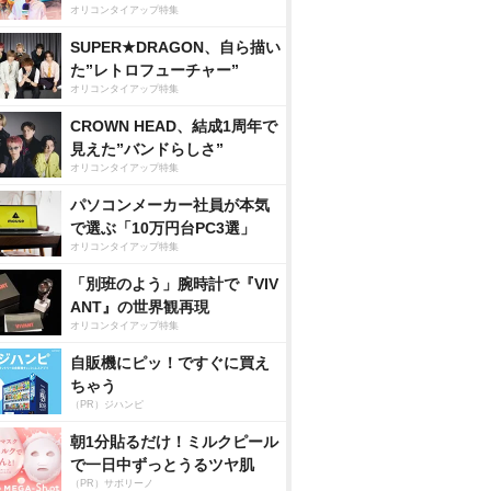
オリコンタイアップ特集
SUPER★DRAGON、自ら描い
た”レトロフューチャー”
オリコンタイアップ特集
CROWN HEAD、結成1周年で
見えた”バンドらしさ”
オリコンタイアップ特集
パソコンメーカー社員が本気
で選ぶ「10万円台PC3選」
オリコンタイアップ特集
「別班のよう」腕時計で『VIV
ANT』の世界観再現
オリコンタイアップ特集
自販機にピッ！ですぐに買え
ちゃう
（PR）ジハンピ
朝1分貼るだけ！ミルクピール
で一日中ずっとうるツヤ肌
（PR）サボリーノ