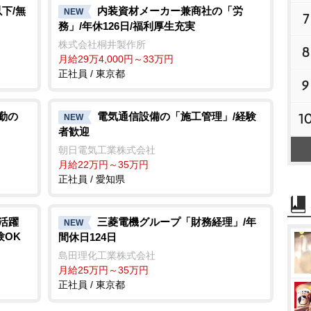
下/無
内装資材メーカー兼商社の「労
NEW
7
務」/年休126日/福利厚生充実
株式会社桐井製作所
8
月給29万4,000円～33万円
正社員 / 東京都
9
日勤の
電気通信設備の「施工管理」/経験
1
NEW
者歓迎
朝日電気工業株式会社
月給22万円～35万円
正社員 / 愛知県
活躍
三菱電機グループ「財務経理」/年
NEW
験OK
間休日124日
島田理化工業株式会社
月給25万円～35万円
正社員 / 東京都