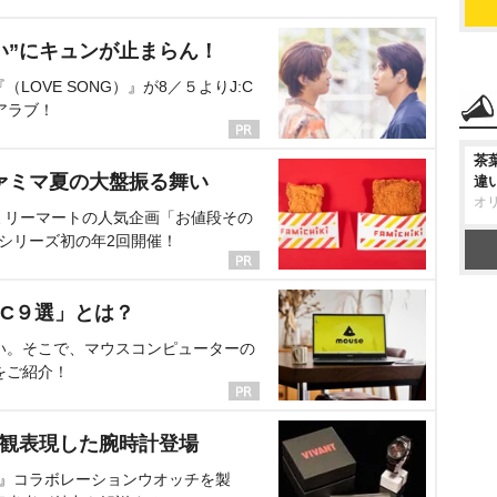
い”にキュンが止まらん！
OVE SONG）』が8／５よりJ:C
アラブ！
茶
ァミマ夏の大盤振る舞い
違
オ
ミリーマートの人気企画「お値段その
、シリーズ初の年2回開催！
C９選」とは？
い。そこで、マウスコンピューターの
をご紹介！
界観表現した腕時計登場
NT』コラボレーションウオッチを製