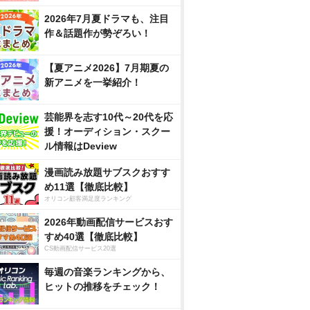
2026年7月夏ドラマも、注目
作＆話題作が勢ぞろい！
【夏アニメ2026】7月期夏の
新アニメを一挙紹介！
芸能界を志す10代～20代を応
援！オーディション・スクー
ル情報はDeview
漫画読み放題サブスクおすす
め11選【徹底比較】
オリコン顧客満足度ランキング
2026年動画配信サービスおす
すめ40選【徹底比較】
CS動画配信サービス20選
毎週の音楽ランキングから、
ヒットの推移をチェック！