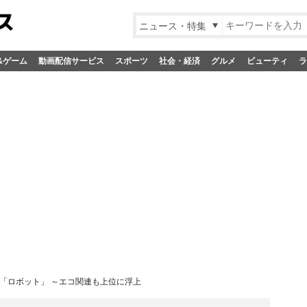
ニュース・特集
&ゲーム
動画配信サービス
スポーツ
社会・経済
グルメ
ビューティ
ラ
位「ロボット」 ～エコ関連も上位に浮上