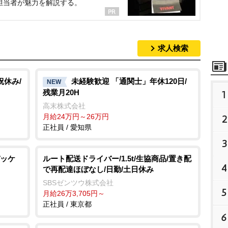
担当者が魅力を解説する。
求人検索
祝休み/
未経験歓迎 「通関士」年休120日/
NEW
残業月20H
1
高末株式会社
月給24万円～26万円
2
正社員 / 愛知県
3
ッケ
ルート配送ドライバー/1.5t/生協商品/置き配
4
で再配達ほぼなし/日勤/土日休み
SBSゼンツウ株式会社
5
月給26万3,705円～
正社員 / 東京都
6