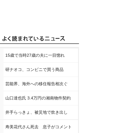
15歳で当時27歳の夫に一目惚れ
研ナオコ、コンビニで買う商品
芸能界、海外への移住報告相次ぐ
山口達也氏 3.4万円の湘南物件契約
井手らっきょ、被災地で炊き出し
寿美花代さん死去 息子がコメント