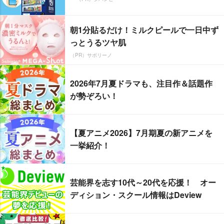
朝1分貼るだけ！ミルクピールで一日中ず
っとうるツヤ肌
（PR）サボリーノ
2026年7月夏ドラマも、注目作＆話題作
が勢ぞろい！
【夏アニメ2026】7月期夏の新アニメを
一挙紹介！
芸能界を志す10代～20代を応援！ オー
ディション・スクール情報はDeview