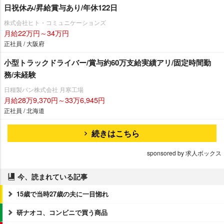
日祝休み/昇給賞与あり/年休122日
株式会社ヒト・コミュニケーションズ
月給22万円～34万円
正社員 / 大阪府
小型トラックドライバー/賞与約60万支給実績アリ/固定時間勤
務/未経験
日糧製パン株式会社 月寒工場
月給28万9,370円～33万6,945円
正社員 / 北海道
続きはこちら
sponsored by 求人ボックス
今、読まれている記事
15歳で当時27歳の夫に一目惚れ
研ナオコ、コンビニで買う商品