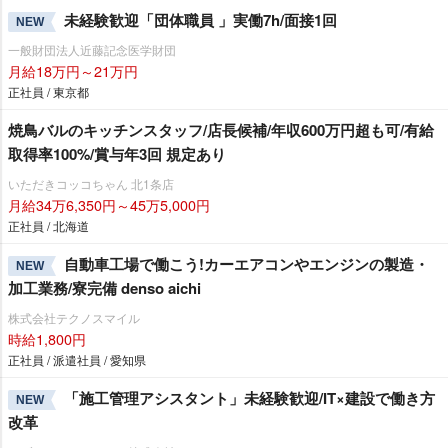
未経験歓迎「団体職員 」実働7h/面接1回
NEW
一般財団法人近藤記念医学財団
月給18万円～21万円
正社員 / 東京都
焼鳥バルのキッチンスタッフ/店長候補/年収600万円超も可/有給
取得率100%/賞与年3回 規定あり
いただきコッコちゃん 北1条店
月給34万6,350円～45万5,000円
正社員 / 北海道
自動車工場で働こう!カーエアコンやエンジンの製造・
NEW
加工業務/寮完備 denso aichi
株式会社テクノスマイル
時給1,800円
正社員 / 派遣社員 / 愛知県
「施工管理アシスタント」未経験歓迎/IT×建設で働き方
NEW
改革