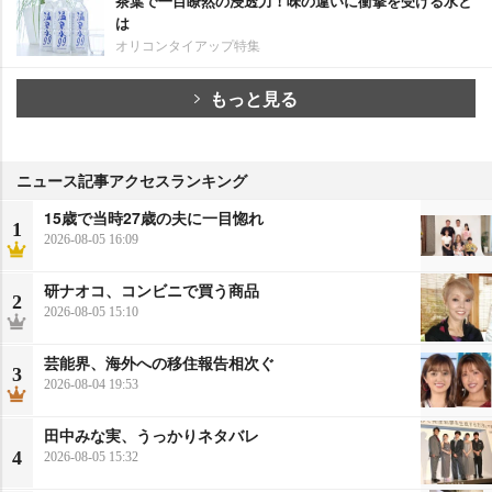
茶葉で一目瞭然の浸透力！味の違いに衝撃を受ける水と
は
オリコンタイアップ特集
もっと見る
ニュース記事アクセスランキング
15歳で当時27歳の夫に一目惚れ
1
2026-08-05 16:09
研ナオコ、コンビニで買う商品
2
2026-08-05 15:10
芸能界、海外への移住報告相次ぐ
3
2026-08-04 19:53
田中みな実、うっかりネタバレ
4
2026-08-05 15:32