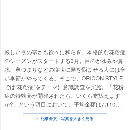
厳しい冬の寒さも徐々に和らぎ、本格的な花粉症
のシーズンがスタートする3月。目のかゆみや鼻
水、鼻づまりなどの症状に頭を悩ませる人には辛
い季節がやってくる。そこで、ORICON STYLE
では“花粉症”をテーマに意識調査を実施。「花粉
症の特効薬が開発されたら、いくら支払えます
か?」という項目において、平均金額は7,110円
だった。これは、花粉症の症状を緩和するレーザ
記事全文・写真を大きく見る
ー手術や市販薬の購入費の平均額よりもやや高額