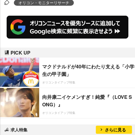
といえる。また、男女別にみると女性の平均4,70
オリコン・モニターリサーチ
7円に比べ、男性は平均9,757円と約2倍。男性の
方がより積極的に完治を望んでいる傾向がうかが
えた。
PICK UP
マクドナルドが40年にわたり支える「小学
生の甲子園」
オリコンタイアップ特集
向井康二イケメンすぎ！純愛『（LOVE S
ONG）』
オリコンタイアップ特集
求人特集
さらに見る