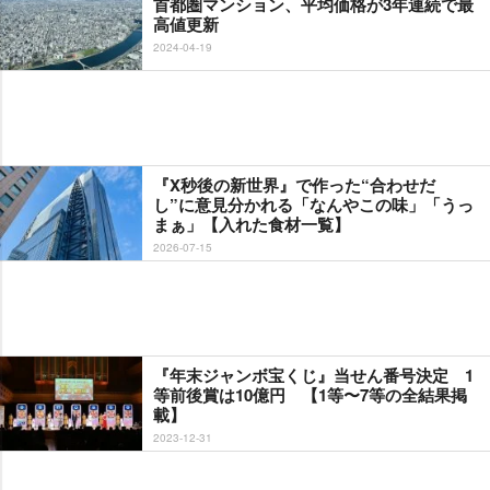
首都圏マンション、平均価格が3年連続で最
高値更新
2024-04-19
『X秒後の新世界』で作った“合わせだ
し”に意見分かれる「なんやこの味」「うっ
まぁ」【入れた食材一覧】
2026-07-15
『年末ジャンボ宝くじ』当せん番号決定 1
等前後賞は10億円 【1等〜7等の全結果掲
載】
2023-12-31