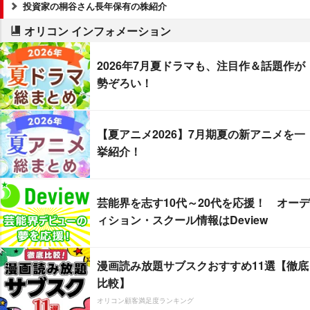
投資家の桐谷さん長年保有の株紹介
オリコン インフォメーション
2026年7月夏ドラマも、注目作＆話題作が
勢ぞろい！
【夏アニメ2026】7月期夏の新アニメを一
挙紹介！
芸能界を志す10代～20代を応援！ オーデ
ィション・スクール情報はDeview
漫画読み放題サブスクおすすめ11選【徹底
比較】
オリコン顧客満足度ランキング