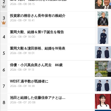
2
2026-08-08 08:15
投資家の桐谷さん長年保有の株紹介
3
2026-08-09 18:41
重岡大毅、結婚＆第1子誕生を報告
4
2026-08-09 18:00
重岡大毅＆濵田崇裕、結婚をW発表
5
2026-08-09 18:01
俳優・小川真由美さん死去 86歳
6
2026-08-09 19:13
WEST.過半数が既婚者に
7
2026-08-09 18:38
池田と結婚した佐藤佳奈アナとは…
8
2026-08-07 20:08