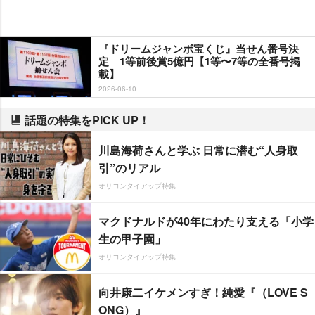
『ドリームジャンボ宝くじ』当せん番号決
定 1等前後賞5億円【1等〜7等の全番号掲
載】
2026-06-10
話題の特集をPICK UP！
川島海荷さんと学ぶ 日常に潜む“人身取
引”のリアル
オリコンタイアップ特集
マクドナルドが40年にわたり支える「小学
生の甲子園」
オリコンタイアップ特集
向井康二イケメンすぎ！純愛『（LOVE S
ONG）』