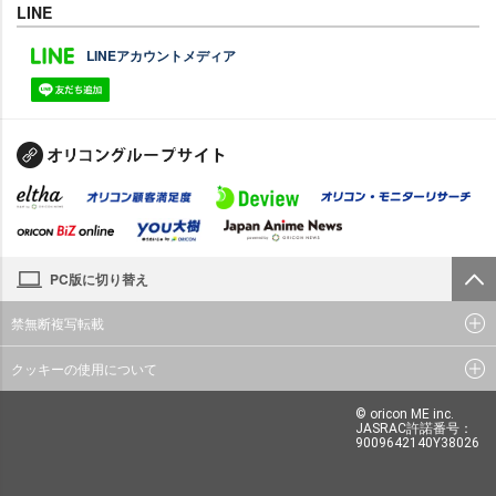
LINE
LINEアカウントメディア
PC版に切り替え
禁無断複写転載
クッキーの使用について
© oricon ME inc.
JASRAC許諾番号：
9009642140Y38026