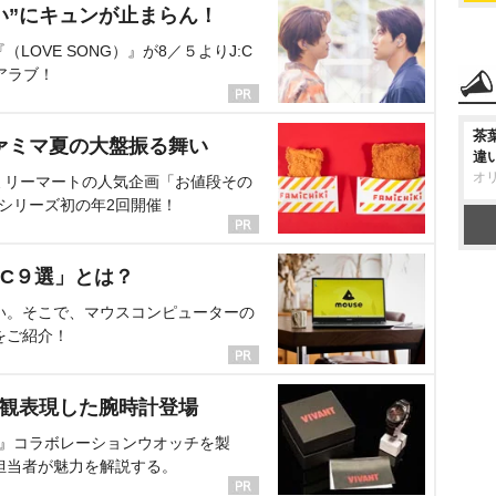
い”にキュンが止まらん！
OVE SONG）』が8／５よりJ:C
アラブ！
茶
ァミマ夏の大盤振る舞い
違
オ
ミリーマートの人気企画「お値段その
、シリーズ初の年2回開催！
C９選」とは？
い。そこで、マウスコンピューターの
をご紹介！
界観表現した腕時計登場
NT』コラボレーションウオッチを製
担当者が魅力を解説する。