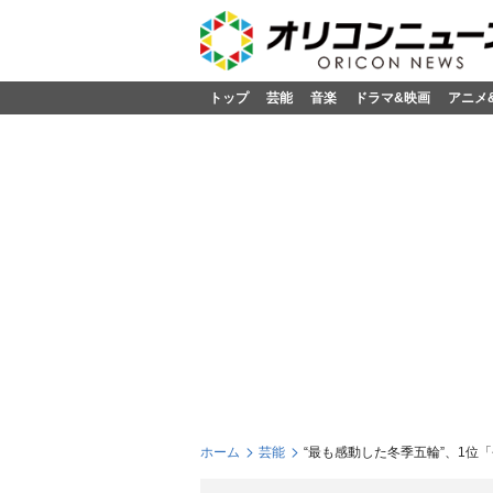
トップ
芸能
音楽
ドラマ&映画
アニメ
ホーム
芸能
“最も感動した冬季五輪”、1位