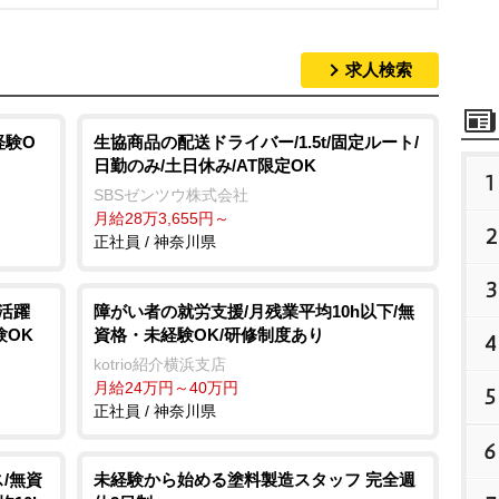
求人検索
経験O
生協商品の配送ドライバー/1.5t/固定ルート/
日勤のみ/土日休み/AT限定OK
1
SBSゼンツウ株式会社
月給28万3,655円～
2
正社員 / 神奈川県
3
活躍
障がい者の就労支援/月残業平均10h以下/無
験OK
資格・未経験OK/研修制度あり
4
kotrio紹介横浜支店
月給24万円～40万円
5
正社員 / 神奈川県
6
/無資
未経験から始める塗料製造スタッフ 完全週