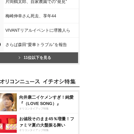
片岡鶴太郎、自家農園での“発見”
梅崎伸幸さん死去、享年44
VIVANTリアルイベントに堺雅人ら
0
さらば森田“愛車トラブル”を報告
11位以下を見る
向井康二イケメンすぎ！純愛
『（LOVE SONG）』
オリコンタイアップ特集
お値段そのまま45％増量！フ
ァミマ夏の大盤振る舞い
オリコンタイアップ特集