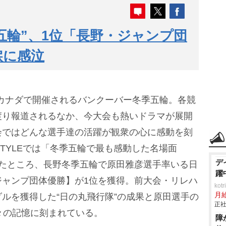
五輪”、1位「長野・ジャンプ団
涙に感泣
いよカナダで開催されるバンクーバー冬季五輪。各競
渡り報道されるなか、今大会も熱いドラマが展開
会ではどんな選手達の活躍が観衆の心に感動を刻
 STYLEでは「冬季五輪で最も感動した名場面
デ
したところ、長野冬季五輪で原田雅彦選手率いる日
躍
ジャンプ団体優勝】が1位を獲得。前大会・リレハ
ko
月
ルを獲得した“日の丸飛行隊”の成果と原田選手の
正社
々の記憶に刻まれている。
障