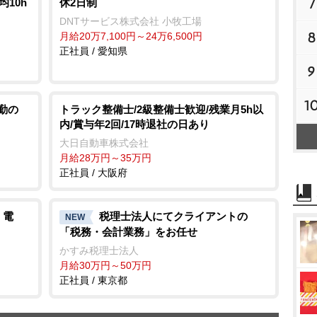
7
均10h
休2日制
DNTサービス株式会社 小牧工場
8
月給20万7,100円～24万6,500円
正社員 / 愛知県
9
1
日勤の
トラック整備士/2級整備士歓迎/残業月5h以
内/賞与年2回/17時退社の日あり
大日自動車株式会社
月給28万円～35万円
正社員 / 大阪府
」電
税理士法人にてクライアントの
NEW
「税務・会計業務」をお任せ
かすみ税理士法人
月給30万円～50万円
正社員 / 東京都