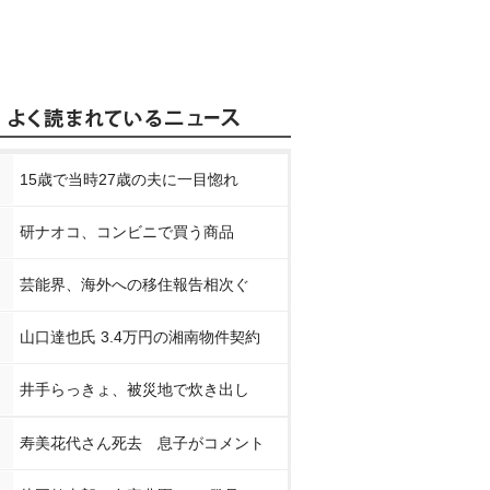
15歳で当時27歳の夫に一目惚れ
研ナオコ、コンビニで買う商品
芸能界、海外への移住報告相次ぐ
山口達也氏 3.4万円の湘南物件契約
井手らっきょ、被災地で炊き出し
寿美花代さん死去 息子がコメント