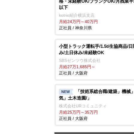
格・未経験OK/ブランクOK/月残業平
以下
kotrio紹介横浜支店
月給24万円～40万円
正社員 / 神奈川県
小型トラック運転手/1.5t/生協商品/
み/土日休み/未経験OK
SBSゼンツウ株式会社
月給27万1,685円～
正社員 / 大阪府
「技術系総合職/建築」機械
NEW
気」土木造園/」
株式会社URコミュニティ
月給25万円～35万円
正社員 / 大阪府