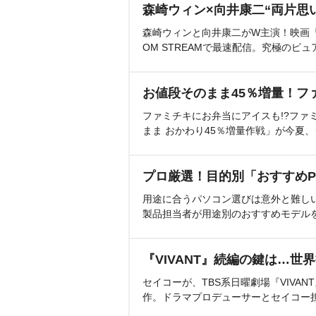
森崎ウィン×向井康二“両片思
森崎ウィンと向井康二がW主演！映画『（L
OM STREAMで最速配信。究極のピュ
お値段そのまま45％増量！フ
ファミチキにお弁当にアイスも!?ファ
まま おかわり45％増量作戦」が今夏
プロ厳選！目的別「おすすめP
用途に合うパソコン選びは意外と難し
製品担当者が用途別のおすすめモデル
『VIVANT』続編の鍵は…世
セイコーが、TBS系日曜劇場『VIVA
作。ドラマプロデューサーとセイコー