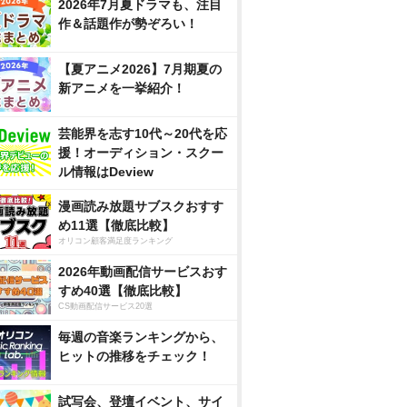
2026年7月夏ドラマも、注目
作＆話題作が勢ぞろい！
【夏アニメ2026】7月期夏の
新アニメを一挙紹介！
芸能界を志す10代～20代を応
援！オーディション・スクー
ル情報はDeview
漫画読み放題サブスクおすす
め11選【徹底比較】
オリコン顧客満足度ランキング
2026年動画配信サービスおす
すめ40選【徹底比較】
CS動画配信サービス20選
毎週の音楽ランキングから、
ヒットの推移をチェック！
試写会、登壇イベント、サイ