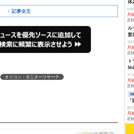
休
ko
記事全文
月
正社
ル
普
SB
月給
正社
ト
5
大
オリコン・モニターリサーチ
月
正社
N
「
株
月
正社