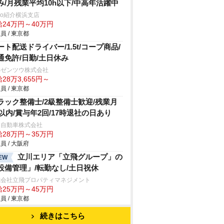
み/月残業平均10h以下/中高年活躍中
trio紹介横浜支店
給24万円～40万円
員 / 東京都
ート配送ドライバー/1.5t/コープ商品/
通免許/日勤/土日休み
Sゼンツウ株式会社
28万3,655円～
員 / 東京都
ラック整備士/2級整備士歓迎/残業月
h以内/賞与年2回/17時退社の日あり
日自動車株式会社
給28万円～35万円
員 / 大阪府
立川エリア「立飛グループ」の
EW
設備管理」/転勤なし/土日祝休
式会社立飛プロパティマネジメント
給25万円～45万円
員 / 東京都
続きはこちら