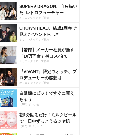
SUPER★DRAGON、自ら描い
た”レトロフューチャー”
オリコンタイアップ特集
CROWN HEAD、結成1周年で
見えた”バンドらしさ”
オリコンタイアップ特集
【驚愕】メーカー社員が推す
「10万円台」神コスパPC
オリコンタイアップ特集
『VIVANT』限定ウオッチ、プ
ロデューサーの感想は
オリコンタイアップ特集
自販機にピッ！ですぐに買え
ちゃう
（PR）ジハンピ
朝1分貼るだけ！ミルクピール
で一日中ずっとうるツヤ肌
（PR）サボリーノ