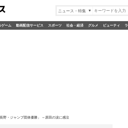
ニュース・特集
&ゲーム
動画配信サービス
スポーツ
社会・経済
グルメ
ビューティ
ラ
「長野・ジャンプ団体優勝」 ～原田の涙に感泣