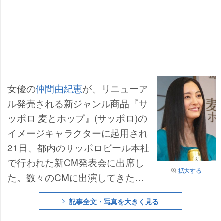
女優の
仲間由紀恵
が、リニューア
ル発売される新ジャンル商品『サ
ッポロ 麦とホップ』(サッポロ)の
イメージキャラクターに起用され
21日、都内のサッポロビール本社
で行われた新CM発表会に出席し
拡大する
た。数々のCMに出演してきた仲
間だが、意外にも「お酒のCMは
記事全文・写真を大きく見る
今回が初めてなんです」。これま