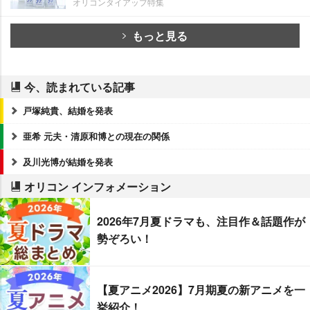
オリコンタイアップ特集
もっと見る
今、読まれている記事
戸塚純貴、結婚を発表
亜希 元夫・清原和博との現在の関係
及川光博が結婚を発表
オリコン インフォメーション
2026年7月夏ドラマも、注目作＆話題作が
勢ぞろい！
【夏アニメ2026】7月期夏の新アニメを一
挙紹介！