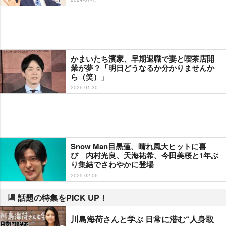
かまいたち濱家、早期退職で妻と喫茶店開
業が夢？「明日どうなるか分かりませんか
ら（笑）」
2025-01-30
Snow Man目黒蓮、晴れ風大ヒットに喜
び 内村光良、天海祐希、今田美桜と1年ぶ
り集結でさわやかに登場
2025-02-06
話題の特集をPICK UP！
川島海荷さんと学ぶ 日常に潜む“人身取