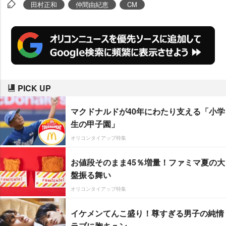
で同商品のCMに出演している俳
田村正和
仲間由紀恵
CM
優・
田村正和
からビデオメッセー
ジで「(同商品の)特別営業部長に
仲間由紀恵さんを任命します」と
告げられると「いきなりです
ね…」と戸惑いつつも、集まった
PICK UP
同社社員約150名と一緒に「売る
ぞ!サッポロ『麦とホップ』」と掛
マクドナルドが40年にわたり支える「小学
け声をあげ気合を込めた。
生の甲子園」
オリコンタイアップ特集
お値段そのまま45％増量！ファミマ夏の大
盤振る舞い
オリコンタイアップ特集
イケメンてんこ盛り！尊すぎる男子の純情
ラブに胸キュン