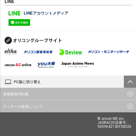
LINE
LINEアカウントメディア
PC版に切り替え
禁無断複写転載
クッキーの使用について
© oricon ME inc.
JASRAC許諾番号：
9009642140Y38026