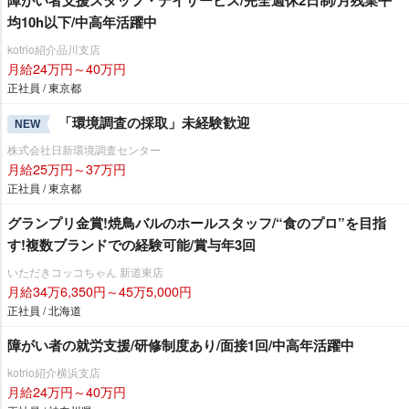
障がい者支援スタッフ・デイサービス/完全週休2日制/月残業平
均10h以下/中高年活躍中
kotrio紹介品川支店
月給24万円～40万円
正社員 / 東京都
「環境調査の採取」未経験歓迎
NEW
株式会社日新環境調査センター
月給25万円～37万円
正社員 / 東京都
グランプリ金賞!焼鳥バルのホールスタッフ/“食のプロ”を目指
す!複数ブランドでの経験可能/賞与年3回
いただきコッコちゃん 新道東店
月給34万6,350円～45万5,000円
正社員 / 北海道
障がい者の就労支援/研修制度あり/面接1回/中高年活躍中
kotrio紹介横浜支店
月給24万円～40万円