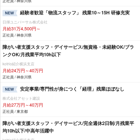
正社員 / 神奈川県
経験者歓迎「物流スタッフ」 残業10～15H 研修充実
NEW
日揮ユニバーサル株式会社
月給31万4,500円～
正社員 / 神奈川県
障がい者支援スタッフ・デイサービス/無資格・未経験OK/ブラ
ンクOK/月残業平均10h以下
kotrio紹介横浜支店
月給24万円～40万円
正社員 / 神奈川県
安定事業/専門性が身につく「経理」残業ほぼなし
NEW
株式会社アセット建設
月給27万円～40万円
正社員 / 東京都
障がい者支援スタッフ・デイサービス/完全週休2日制/月残業平
均10h以下/中高年活躍中
kotrio紹介横浜支店