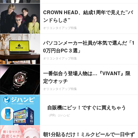
CROWN HEAD、結成1周年で見えた”バ
ンドらしさ”
オリコンタイアップ特集
パソコンメーカー社員が本気で選んだ「1
0万円台PC３選」
オリコンタイアップ特集
一番似合う登場人物は…『VIVANT』限
定ウオッチ
オリコンタイアップ特集
自販機にピッ！ですぐに買えちゃう
（PR）ジハンピ
朝1分貼るだけ！ミルクピールで一日中ず