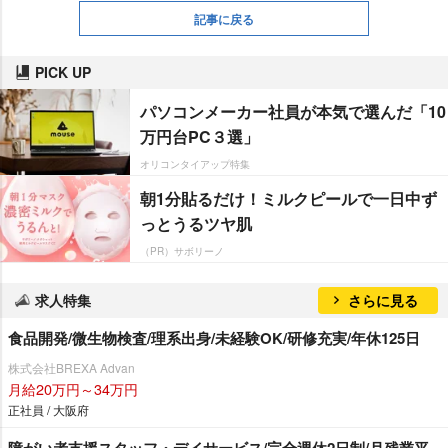
記事に戻る
PICK UP
パソコンメーカー社員が本気で選んだ「10
万円台PC３選」
オリコンタイアップ特集
朝1分貼るだけ！ミルクピールで一日中ず
っとうるツヤ肌
（PR）サボリーノ
求人特集
さらに見る
食品開発/微生物検査/理系出身/未経験OK/研修充実/年休125日
株式会社BREXA Advan
月給20万円～34万円
正社員 / 大阪府