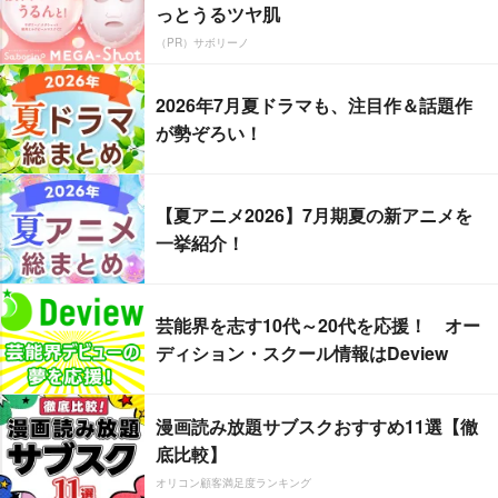
っとうるツヤ肌
（PR）サボリーノ
2026年7月夏ドラマも、注目作＆話題作
が勢ぞろい！
【夏アニメ2026】7月期夏の新アニメを
一挙紹介！
芸能界を志す10代～20代を応援！ オー
ディション・スクール情報はDeview
漫画読み放題サブスクおすすめ11選【徹
底比較】
オリコン顧客満足度ランキング