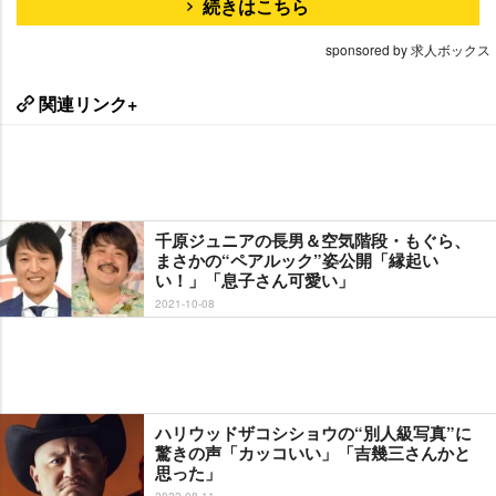
続きはこちら
sponsored by 求人ボックス
関連リンク+
千原ジュニアの長男＆空気階段・もぐら、
まさかの“ペアルック”姿公開「縁起い
い！」「息子さん可愛い」
2021-10-08
ハリウッドザコシショウの“別人級写真”に
驚きの声「カッコいい」「吉幾三さんかと
思った」
2022-08-11