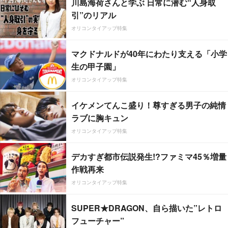
川島海荷さんと学ぶ 日常に潜む“人身取
引”のリアル
オリコンタイアップ特集
マクドナルドが40年にわたり支える「小学
生の甲子園」
オリコンタイアップ特集
イケメンてんこ盛り！尊すぎる男子の純情
ラブに胸キュン
オリコンタイアップ特集
デカすぎ都市伝説発生!?ファミマ45％増量
作戦再来
オリコンタイアップ特集
SUPER★DRAGON、自ら描いた”レトロ
フューチャー”