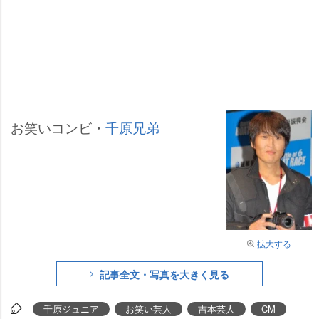
お笑いコンビ・
千原兄弟
拡大する
記事全文・写真を大きく見る
千原ジュニア
お笑い芸人
吉本芸人
CM