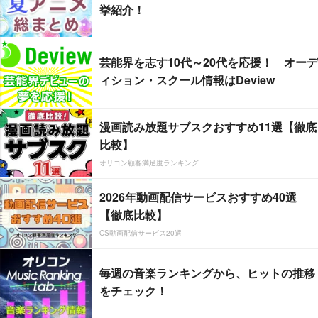
挙紹介！
芸能界を志す10代～20代を応援！ オーデ
ィション・スクール情報はDeview
漫画読み放題サブスクおすすめ11選【徹底
比較】
オリコン顧客満足度ランキング
2026年動画配信サービスおすすめ40選
【徹底比較】
CS動画配信サービス20選
毎週の音楽ランキングから、ヒットの推移
をチェック！