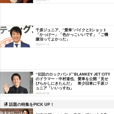
千原ジュニア、“愛車”バイクと2ショット
「かっけー」「色かっこいいです」「ご機
嫌治ってよかった」
2025-07-15
“伝説のロックバンド”BLANKEY JET CITY
のドラマー・中村達也、愛車を公開「見せ
びらかしにきたんだ」 希少旧車に千原ジ
ュニア「いいっすね」
2026-02-08
話題の特集をPICK UP！