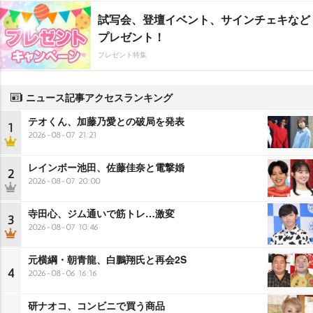
試写会、登壇イベント、サインチェキなど
プレゼント！
プレゼント特集
ニュース記事アクセスランキング
テオくん、加藤乃愛との破局を発表
1
2026-08-07 21:21
レインボー池田、佐藤佳奈と電撃婚
2
2026-08-07 20:00
寺田心、ジム通いで筋トレ…激変
3
2026-08-07 10:46
元横綱・朝青龍、白鵬翔氏と再会2S
4
2026-08-06 16:16
研ナオコ、コンビニで買う商品