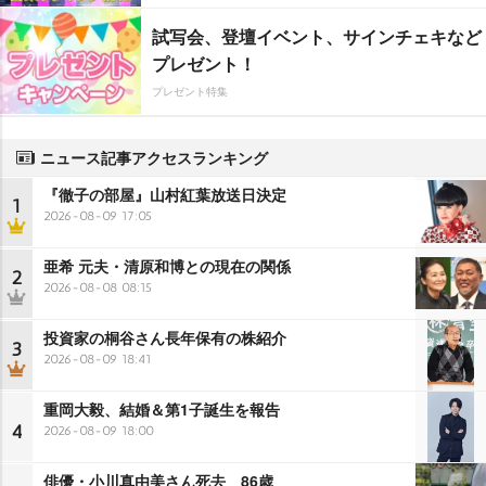
試写会、登壇イベント、サインチェキなど
プレゼント！
プレゼント特集
ニュース記事アクセスランキング
『徹子の部屋』山村紅葉放送日決定
1
2026-08-09 17:05
亜希 元夫・清原和博との現在の関係
2
2026-08-08 08:15
投資家の桐谷さん長年保有の株紹介
3
2026-08-09 18:41
重岡大毅、結婚＆第1子誕生を報告
4
2026-08-09 18:00
俳優・小川真由美さん死去 86歳