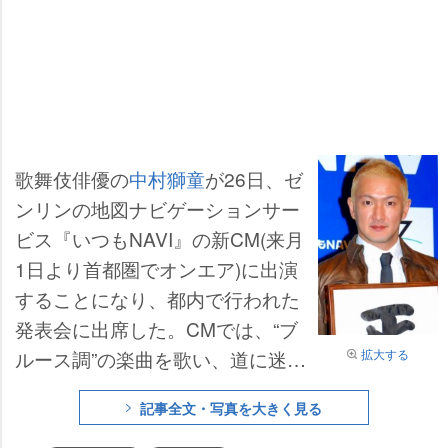
歌舞伎俳優の
中村獅童
が26日、ゼ
ンリンの地図ナビゲーションサー
ビス『いつもNAVI』の新CM(来月
1日より首都圏でオンエア)に出演
することになり、都内で行われた
発表会に出席した。CMでは、“ブ
拡大する
ルース調”の楽曲を歌い、道に迷っ
た男の悲哀を表現しつつ「正しい
記事全文・写真を大きく見る
道の大切さ」を訴える中村だが、