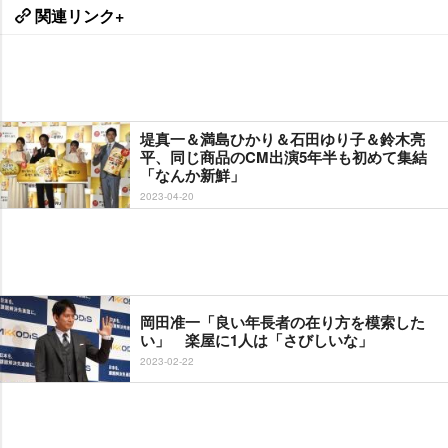
関連リンク+
堤真一＆満島ひかり＆石田ゆり子＆鈴木亮
平、同じ商品のCM出演5年半も初めて集結
「なんか新鮮」
2023-04-20
岡田准一「良い年長者の在り方を模索した
い」 楽屋に1人は「さびしいな」
2023-02-22