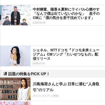
中村獅童、陽喜＆夏幹にライバル心燃やす
「なんで僕は出ていないのかな」 息子の
CMに「僕の気分を若干沈めています」
2026-06-29
シェネル、NTTドコモ『ドコモ未来ミュー
ジアム』CMソング「たいせつなもの」配
信リリース
2026-07-21
話題の特集をPICK UP！
川島海荷さんと学ぶ 日常に潜む“人身取
引”のリアル
オリコンタイアップ特集