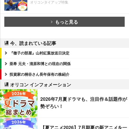
オリコンタイアップ特集
もっと見る
今、読まれている記事
『徹子の部屋』山村紅葉放送日決定
亜希 元夫・清原和博との現在の関係
投資家の桐谷さん長年保有の株紹介
オリコン インフォメーション
2026年7月夏ドラマも、注目作＆話題作が
勢ぞろい！
【夏アニメ2026】7月期夏の新アニメを一