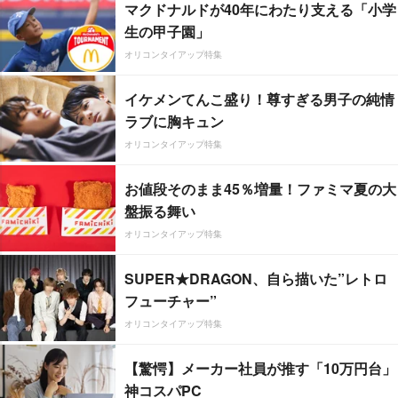
マクドナルドが40年にわたり支える「小学
生の甲子園」
オリコンタイアップ特集
イケメンてんこ盛り！尊すぎる男子の純情
ラブに胸キュン
オリコンタイアップ特集
お値段そのまま45％増量！ファミマ夏の大
盤振る舞い
オリコンタイアップ特集
SUPER★DRAGON、自ら描いた”レトロ
フューチャー”
オリコンタイアップ特集
【驚愕】メーカー社員が推す「10万円台」
神コスパPC