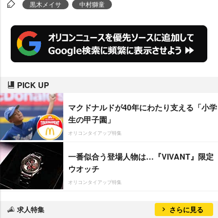
「僕自身が正しく(進んでいるか)
黒木メイサ
中村獅童
わからないですから…」と自虐的
に語り苦笑。また婚約することを
発表した市川海老蔵へのお祝いコ
メントとともに、交際が報じられ
ている女優・
黒木メイサ
との“恋の
PICK UP
行方”を気にする報道陣から「来年
はいい報告ができそう?」と触れ
マクドナルドが40年にわたり支える「小学
られると、これには「できるとい
生の甲子園」
いですね」と笑顔で語った。
オリコンタイアップ特集
一番似合う登場人物は…『VIVANT』限定
ウオッチ
オリコンタイアップ特集
求人特集
さらに見る