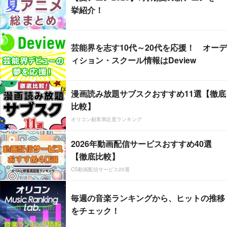
挙紹介！
芸能界を志す10代～20代を応援！ オーデ
ィション・スクール情報はDeview
漫画読み放題サブスクおすすめ11選【徹底
比較】
オリコン顧客満足度ランキング
2026年動画配信サービスおすすめ40選
【徹底比較】
CS動画配信サービス20選
毎週の音楽ランキングから、ヒットの推移
をチェック！