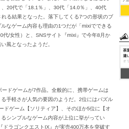
アル
、20代で「18.1％」、30代「14.0％」、40代
持される結果となった。落下してくる7つの形状のブ
ルなゲーム内容も理由の1つだが「mixiでできる
代/女性）と、SNSサイト『mixi』で今年8月か
追い風となったようだ。
茶
違
オ
ボードゲームが7作品。全般的に、携帯ゲームは
きる手軽さが人気の要因のようだ。2位にはパズル
ードゲーム【ソリティア】、そのほか5位に【オ
きるシンプルなゲーム内容が上位に挙がってい
ドラゴンクエストIX』が実売400万本を突破す