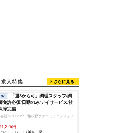
さらに見る
「週3から可」調理スタッフ/調
EW
師免許必須/日勤のみ/デイサービス/社
保障完備
会社SOYOKAZE/相模原ケアコミュニティそよ
1,225円
バイト・パート / 神奈川県