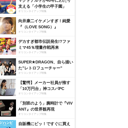
マクドナルドが40年にわたり
支える「小学生の甲子園」
オリコンタイアップ特集
向井康二イケメンすぎ！純愛
『（LOVE SONG）』
オリコンタイアップ特集
デカすぎ都市伝説発生!?ファ
ミマ45％増量作戦再来
オリコンタイアップ特集
SUPER★DRAGON、自ら描い
た”レトロフューチャー”
オリコンタイアップ特集
【驚愕】メーカー社員が推す
「10万円台」神コスパPC
オリコンタイアップ特集
「別班のよう」腕時計で『VIV
ANT』の世界観再現
オリコンタイアップ特集
自販機にピッ！ですぐに買え