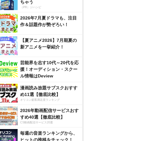
ちゃう
（PR）ジハンピ
2026年7月夏ドラマも、注目
作＆話題作が勢ぞろい！
【夏アニメ2026】7月期夏の
新アニメを一挙紹介！
芸能界を志す10代～20代を応
援！オーディション・スクー
ル情報はDeview
漫画読み放題サブスクおすす
め11選【徹底比較】
オリコン顧客満足度ランキング
2026年動画配信サービスおす
すめ40選【徹底比較】
CS動画配信サービス20選
毎週の音楽ランキングから、
ヒットの推移をチェック！