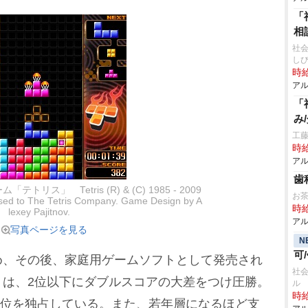
「
相
社
し
時給
アル
「
み
工藤
時給
アル
歯
ス」 Tetris (R) & (C) 1985 - 2009
お
ensed to The Tetris Company. Game Design by A
時給
lexey Pajitnov.
アル
写真ページを見る
N
可
、その後、家庭用ゲームソフトとして発売され
社会
』は、2位以下にダブルスコアの大差をつけ圧勝。
ル
時給
も1位を独占している。また、若年層になるほど支