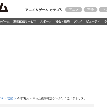
アニメ
声優
マ
アニメ＆ゲーム カテゴリ
&ゲーム
動画配信サービス
スポーツ
社会・経済
グルメ
ビューティ
ラ
OP
芸能
今年“最もハマった携帯電話ゲーム”、1位「テトリス」