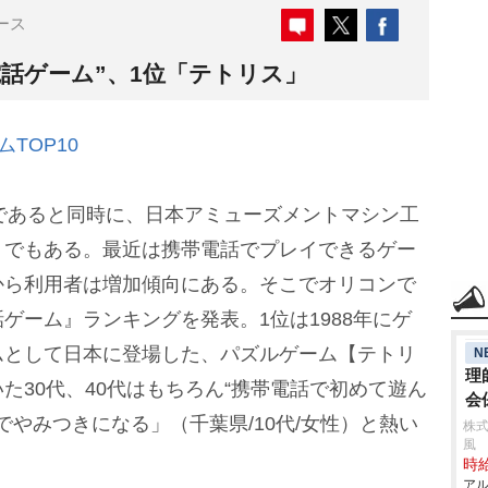
ース
話ゲーム”、1位「テトリス」
TOP10
であると同時に、日本アミューズメントマシン工
』でもある。最近は携帯電話でプレイできるゲー
から利用者は増加傾向にある。そこでオリコンで
ゲーム』ランキングを発表。1位は1988年にゲ
ムとして日本に登場した、パズルゲーム【テトリ
N
理
た30代、40代はもちろん“携帯電話で初めて遊ん
会
でやみつきになる」（千葉県/10代/女性）と熱い
株式
風
時給
アル