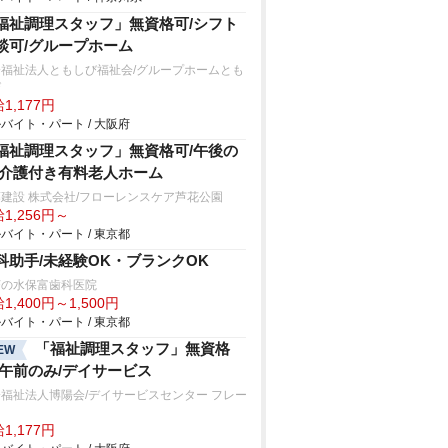
福祉調理スタッフ」無資格可/シフト
談可/グループホーム
会福祉法人ともしび福祉会/グループホームとも
び
1,177円
バイト・パート / 大阪府
福祉調理スタッフ」無資格可/午後の
/介護付き有料老人ホーム
建設 株式会社/フローレンスケア芦花公園
1,256円～
バイト・パート / 東京都
科助手/未経験OK・ブランクOK
茶の水保富歯科医院
1,400円～1,500円
バイト・パート / 東京都
「福祉調理スタッフ」無資格
EW
/午前のみ/デイサービス
福祉法人博陽会/デイサービスセンター フレー
1,177円