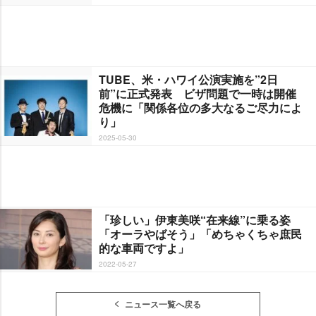
TUBE、米・ハワイ公演実施を”2日
前”に正式発表 ビザ問題で一時は開催
危機に「関係各位の多大なるご尽力によ
り」
2025-05-30
「珍しい」伊東美咲“在来線”に乗る姿
「オーラやばそう」「めちゃくちゃ庶民
的な車両ですよ」
2022-05-27
ニュース一覧へ戻る