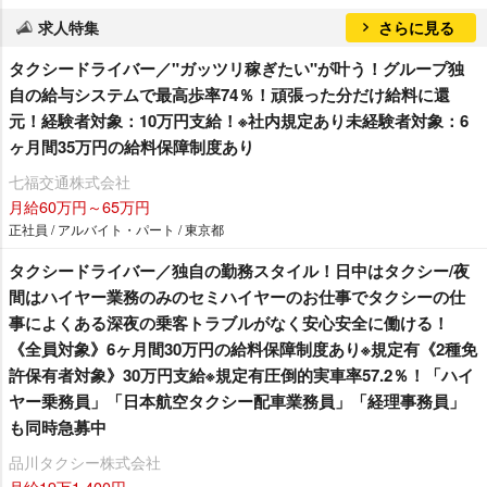
求人特集
さらに見る
タクシードライバー／"ガッツリ稼ぎたい"が叶う！グループ独
自の給与システムで最高歩率74％！頑張った分だけ給料に還
元！経験者対象：10万円支給！※社内規定あり未経験者対象：6
ヶ月間35万円の給料保障制度あり
七福交通株式会社
月給60万円～65万円
正社員 / アルバイト・パート / 東京都
タクシードライバー／独自の勤務スタイル！日中はタクシー/夜
間はハイヤー業務のみのセミハイヤーのお仕事でタクシーの仕
事によくある深夜の乗客トラブルがなく安心安全に働ける！
《全員対象》6ヶ月間30万円の給料保障制度あり※規定有《2種免
許保有者対象》30万円支給※規定有圧倒的実車率57.2％！「ハイ
ヤー乗務員」「日本航空タクシー配車業務員」「経理事務員」
も同時急募中
品川タクシー株式会社
月給19万1,400円