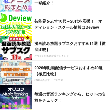
一挙紹介！
芸能界を志す10代～20代を応援！ オー
ディション・スクール情報はDeview
漫画読み放題サブスクおすすめ11選【徹
底比較】
オリコン顧客満足度ランキング
2026年動画配信サービスおすすめ40選
【徹底比較】
CS動画配信サービス20選
毎週の音楽ランキングから、ヒットの推
移をチェック！