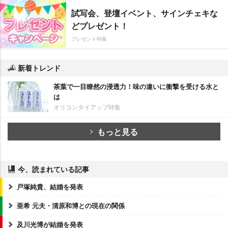
試写会、登壇イベント、サインチェキな
どプレゼント！
プレゼント特集
新着トレンド
茶葉で一目瞭然の浸透力！味の違いに衝撃を受ける水と
は
オリコンタイアップ特集
もっと見る
今、読まれている記事
戸塚純貴、結婚を発表
亜希 元夫・清原和博との現在の関係
及川光博が結婚を発表