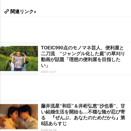
関連リンク+
TOEIC990点のモノマネ芸人、便利屋と
二刀流 “ジャングル化した庭”の草刈り
動画が話題「理想の便利屋を目指した
い」
2025-12-01
藤井流星“和臣”＆井桁弘恵“沙也香”、甘
い結婚生活を開始も…不穏な陰が忍び寄
る 『ぜんぶ、あなたのためだから』第
8話あらすじ
2026-02-28