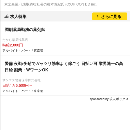
京楽産業.代表取締役社長の榎本善紀氏 (C)ORICON DD inc.
求人特集
さらに見る
調剤薬局勤務の薬剤師
たから薬局浅草店
時給2,000円
アルバイト・パート / 東京都
警備 夜勤/夜勤でガッツリ効率よく稼ごう 日払い可 業界随一の高
日給 副業・WワークOK
サンエス警備保障株式会社
日給1万5,500円～
アルバイト・パート / 東京都
sponsored by 求人ボックス