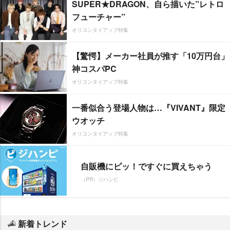
SUPER★DRAGON、自ら描いた”レトロ
フューチャー”
オリコンタイアップ特集
【驚愕】メーカー社員が推す「10万円台」
神コスパPC
オリコンタイアップ特集
一番似合う登場人物は…『VIVANT』限定
ウオッチ
オリコンタイアップ特集
自販機にピッ！ですぐに買えちゃう
（PR）ジハンピ
新着トレンド