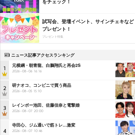
をチェック！
試写会、登壇イベント、サインチェキなど
プレゼント！
プレゼント特集
ニュース記事アクセスランキング
元横綱・朝青龍、白鵬翔氏と再会2S
1
2026-08-06 16:16
研ナオコ、コンビニで買う商品
2
2026-08-05 15:10
レインボー池田、佐藤佳奈と電撃婚
3
2026-08-07 20:00
寺田心、ジム通いで筋トレ…激変
4
2026-08-07 10:46