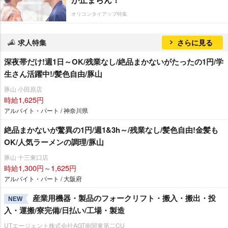
オリコンタイアップ特集
求人特集
さらに見る
深夜帯だけ!週1日～OK/残業なし/絶品まかないがたったの1円/学
生さん活躍中!/髪色自由/豚山
豚山 小田原店
時給1,625円
アルバイト・パート / 神奈川県
絶品まかないが驚異の1円/週1&3h～/残業なし/髪色自由!金髪も
OK/人気ラーメンの調理/豚山
豚山 十三東口店
時給1,300円～1,625円
アルバイト・パート / 大阪府
産業用機器・製品のフォークリフト・搬入・搬出・投
NEW
入・運搬/寮完備/日払い/工場・製造
UTエージェント株式会社AGT南関東第二CU