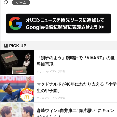
ら、2009年第3四半期(7～9月)の
ゲーム
日米英ゲームソフト販売本数ラン
キングでも392万5000本で3か国
合計でトップとなっている。
PICK UP
「別班のよう」腕時計で『VIVANT』の世
界観再現
オリコンタイアップ特集
マクドナルドが40年にわたり支える「小学
生の甲子園」
オリコンタイアップ特集
森崎ウィン×向井康二“両片思い”にキュン
が止まらん！