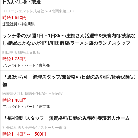
日払い/工場・製造
UTエージェント株式会社AGT南関東第二CU
時給1,550円
派遣社員 / 神奈川県
ランチ帯のみ!週1日・1日3h～/主婦さん活躍中&扶養内可/残業な
し/絶品まかないが1円!/町田商店/ラーメン店のランチスタッフ
町田商店 練馬土支田店
時給1,250円
アルバイト・パート / 東京都
「週3から可」調理スタッフ/無資格可/日勤のみ/病院/社会保障完
備
医療法人社団崎陽会/日の出ヶ丘病院
時給1,400円
アルバイト・パート / 東京都
「福祉調理スタッフ」無資格可/日勤のみ/特別養護老人ホーム
社会福祉法人千寿会/ザストーリー東海
時給1,140円～1,500円