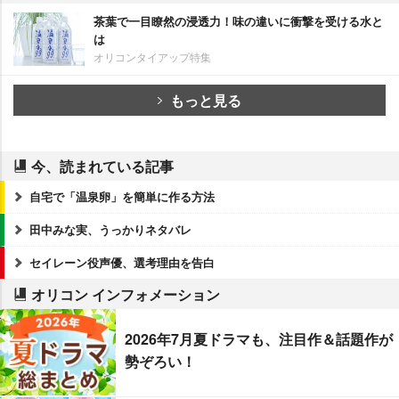
茶葉で一目瞭然の浸透力！味の違いに衝撃を受ける水と
は
オリコンタイアップ特集
もっと見る
今、読まれている記事
自宅で「温泉卵」を簡単に作る方法
田中みな実、うっかりネタバレ
セイレーン役声優、選考理由を告白
オリコン インフォメーション
2026年7月夏ドラマも、注目作＆話題作が
勢ぞろい！