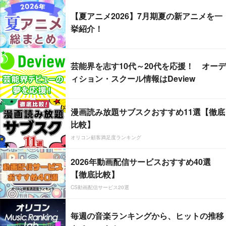
【夏アニメ2026】7月期夏の新アニメを一
挙紹介！
芸能界を志す10代～20代を応援！ オーデ
ィション・スクール情報はDeview
漫画読み放題サブスクおすすめ11選【徹底
比較】
オリコン顧客満足度ランキング
2026年動画配信サービスおすすめ40選
【徹底比較】
CS動画配信サービス20選
毎週の音楽ランキングから、ヒットの推移