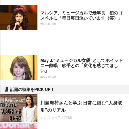
マルシア、ミュージカルで最年長 初のゴ
スペルに「毎日毎日泣いています（笑）」
2026-03-09
May J.“ミュージカル女優”としてホイット
ニー熱唱 歌手との「変化を感じてほし
い」
2022-01-20
話題の特集をPICK UP！
川島海荷さんと学ぶ 日常に潜む“人身取
引”のリアル
オリコンタイアップ特集