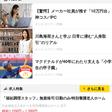
【驚愕】メーカー社員が推す「10万円台」
神コスパPC
オリコンタイアップ特集
川島海荷さんと学ぶ 日常に潜む“人身取
引”のリアル
オリコンタイアップ特集
マクドナルドが40年にわたり支える「小学
生の甲子園」
オリコンタイアップ特集
求人特集
さらに見る
「福祉調理スタッフ」無資格可/日勤のみ/特別養護老人ホーム
社会福祉法人あかつき/特別養護老人ホーム 花子
時給1,226円～1,350円