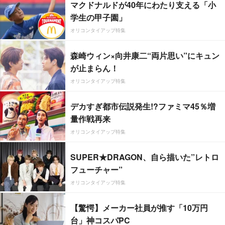
マクドナルドが40年にわたり支える「小
学生の甲子園」
オリコンタイアップ特集
森崎ウィン×向井康二“両片思い”にキュン
が止まらん！
オリコンタイアップ特集
デカすぎ都市伝説発生!?ファミマ45％増
量作戦再来
オリコンタイアップ特集
SUPER★DRAGON、自ら描いた”レトロ
フューチャー”
オリコンタイアップ特集
【驚愕】メーカー社員が推す「10万円
台」神コスパPC