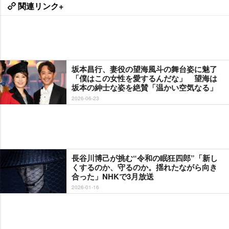
関連リンク+
坂本昌行、妻役の望海風斗の舞台姿に魅了
「僕はこの女性を愛するんだな」 望海は
坂本の紳士な姿を絶賛「温かい空気なる」
2026-06-23
長谷川博己が挑む“令和の眠狂四郎”「新し
くするのか、守るのか。揺れたながら向き
合った」NHKで3月放送
2026-01-16