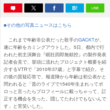
■その他の写真ニュースはこちら
これまで年齢非公表だった歌手の
GACKT
が、
遂に年齢をカミングアウトした。5日、都内で行
われた初主演舞台『眠狂四郎無頼控』の製作発表
記者会見で、冒頭に流れたプロジェクト概要を紹
介するVTRで「2010年37歳」と字幕で紹介。そ
の後の質疑応答で、報道陣から年齢は初公表かと
問われると「昔のライブで1540年生まれってポ
ロっと言ったらプロフィールに載っちゃって、訂
正する機会を失った。隠してたわけでもないんで
す」と苦笑いした。