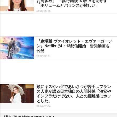
お肉多め」 “試行錯誤”の日々を明かす
「ボリュームとバランスが難しい」
2025-05-16
『劇場版 ヴァイオレット・エヴァーガーデ
ン』Netflixで4・13配信開始 告知動画も
公開
2022-02-14
頬にキスやハグであいさつが苦手…フラン
ス人妻が語る日本独自の人間関係「治安
インフラだけでない、人との距離感にホッ
とした」
2024-07-24