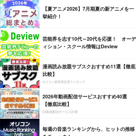
【夏アニメ2026】7月期夏の新アニメを一
挙紹介！
芸能界を志す10代～20代を応援！ オーデ
ィション・スクール情報はDeview
漫画読み放題サブスクおすすめ11選【徹底
比較】
オリコン顧客満足度ランキング
2026年動画配信サービスおすすめ40選
【徹底比較】
CS動画配信サービス20選
毎週の音楽ランキングから、ヒットの推移