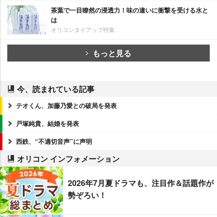
茶葉で一目瞭然の浸透力！味の違いに衝撃を受ける水と
は
オリコンタイアップ特集
もっと見る
今、読まれている記事
テオくん、加藤乃愛との破局を発表
戸塚純貴、結婚を発表
西鉄、“不適切音声”に声明
オリコン インフォメーション
2026年7月夏ドラマも、注目作＆話題作が
勢ぞろい！