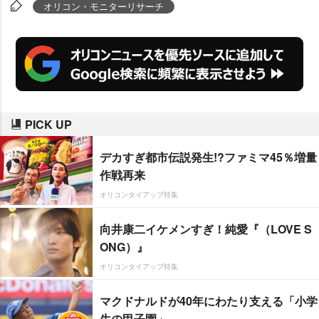
係にとどまらず、なんと人間関
オリコン・モニターリサーチ
係、さらに大げさに言えば人権意
識にまで飛躍した句が生まれたま
した」と作品を賞賛している。そ
のほか環境賞には「節水で 我が家
のおかず ひとつ増え」(きっし
PICK UP
ゅ)、またキッズ賞には「トイレま
で走って走って行ったんだ」(ゆか
デカすぎ都市伝説発生!?ファミマ45％増量
ぴょん)ほか3句が選ばれた。
作戦再来
オリコンタイアップ特集
向井康二イケメンすぎ！純愛『（LOVE S
ONG）』
オリコンタイアップ特集
マクドナルドが40年にわたり支える「小学
生の甲子園」