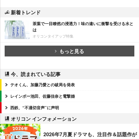
新着トレンド
茶葉で一目瞭然の浸透力！味の違いに衝撃を受ける水と
は
オリコンタイアップ特集
もっと見る
今、読まれている記事
テオくん、加藤乃愛との破局を発表
レインボー池田、佐藤佳奈と電撃婚
西鉄、“不適切音声”に声明
オリコン インフォメーション
2026年7月夏ドラマも、注目作＆話題作が