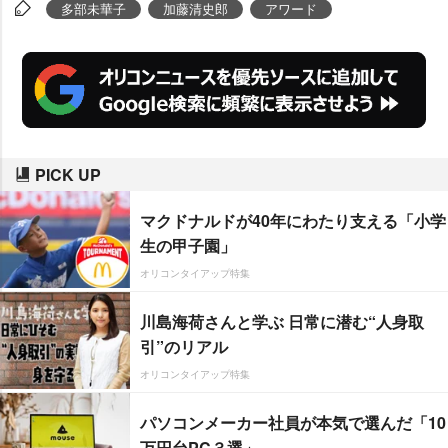
み。加藤は「僕、賞をもらったこ
多部未華子
加藤清史郎
アワード
とがなかったので、すごく嬉しい
です」と初めて賞状を手にした喜
びを語った。また会場では、式開
催にともない製作された純金約15
kg(約1億3000万円相当)のオブジ
PICK UP
ェもお披露目された。
マクドナルドが40年にわたり支える「小学
生の甲子園」
オリコンタイアップ特集
川島海荷さんと学ぶ 日常に潜む“人身取
引”のリアル
オリコンタイアップ特集
パソコンメーカー社員が本気で選んだ「10
万円台PC３選」