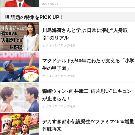
2025-05-26
話題の特集をPICK UP！
川島海荷さんと学ぶ 日常に潜む“人身取
引”のリアル
オリコンタイアップ特集
マクドナルドが40年にわたり支える「小学
生の甲子園」
オリコンタイアップ特集
森崎ウィン×向井康二“両片思い”にキュン
が止まらん！
オリコンタイアップ特集
デカすぎ都市伝説発生!?ファミマ45％増量
作戦再来