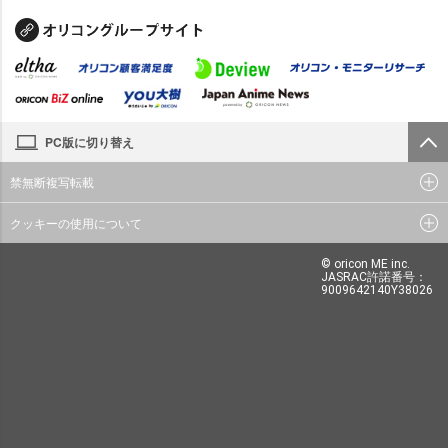
PC版に切り替え
禁無断複写転載
クッキーの使用について
© oricon ME inc.
JASRAC許諾番号：
9009642140Y38026