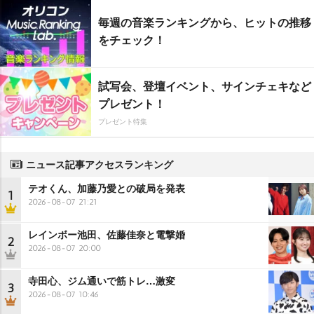
毎週の音楽ランキングから、ヒットの推移
をチェック！
試写会、登壇イベント、サインチェキなど
プレゼント！
プレゼント特集
ニュース記事アクセスランキング
テオくん、加藤乃愛との破局を発表
1
2026-08-07 21:21
レインボー池田、佐藤佳奈と電撃婚
2
2026-08-07 20:00
寺田心、ジム通いで筋トレ…激変
3
2026-08-07 10:46