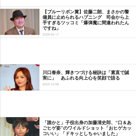
【ブルーリボン賞】佐藤二朗、まさかの警
備員に止められるハプニング 司会から上
手すぎるツッコミ「爆弾魔に間違われたん
ですね」
2026-02-17
川口春奈、輝きつづける秘訣は「素直で誠
実に」 あふれる向上心を笑顔で語る
2025-12-08
「誰かと」子役出身の加藤清史郎、“口＆あ
ごヒゲ姿”のワイルドショット「おヒゲカッ
コいい」「ドキッとしちゃいました」