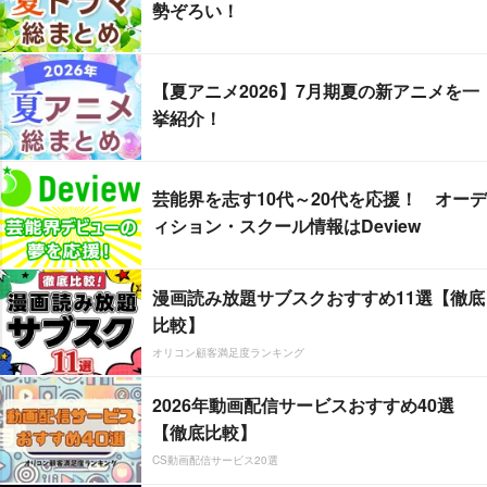
勢ぞろい！
【夏アニメ2026】7月期夏の新アニメを一
挙紹介！
芸能界を志す10代～20代を応援！ オーデ
ィション・スクール情報はDeview
漫画読み放題サブスクおすすめ11選【徹底
比較】
オリコン顧客満足度ランキング
2026年動画配信サービスおすすめ40選
【徹底比較】
CS動画配信サービス20選