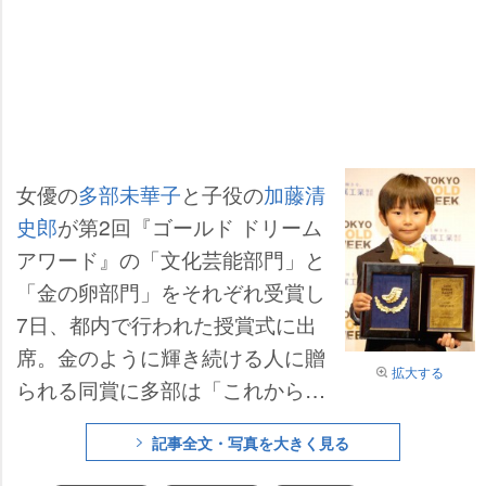
女優の
多部未華子
と子役の
加藤清
史郎
が第2回『ゴールド ドリーム
アワード』の「文化芸能部門」と
「金の卵部門」をそれぞれ受賞し
7日、都内で行われた授賞式に出
席。金のように輝き続ける人に贈
拡大する
られる同賞に多部は「これからも
ゴールドのような輝きを灯して頑
記事全文・写真を大きく見る
張りたい」とゴールド級の微笑