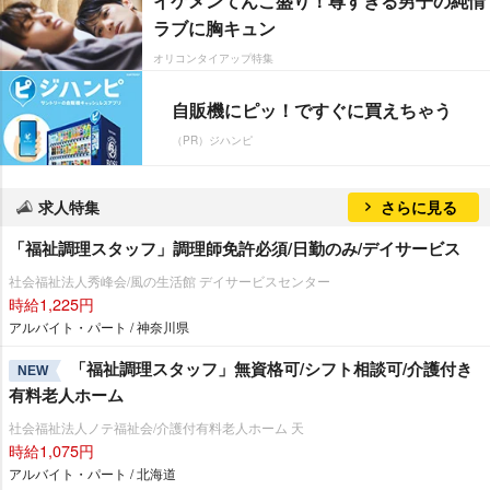
イケメンてんこ盛り！尊すぎる男子の純情
ラブに胸キュン
オリコンタイアップ特集
自販機にピッ！ですぐに買えちゃう
（PR）ジハンピ
求人特集
さらに見る
「福祉調理スタッフ」調理師免許必須/日勤のみ/デイサービス
社会福祉法人秀峰会/風の生活館 デイサービスセンター
時給1,225円
アルバイト・パート / 神奈川県
「福祉調理スタッフ」無資格可/シフト相談可/介護付き
NEW
有料老人ホーム
社会福祉法人ノテ福祉会/介護付有料老人ホーム 天
時給1,075円
アルバイト・パート / 北海道