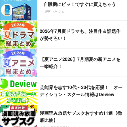
自販機にピッ！ですぐに買えちゃう
（PR）ジハンピ
2026年7月夏ドラマも、注目作＆話題作
が勢ぞろい！
【夏アニメ2026】7月期夏の新アニメを
一挙紹介！
芸能界を志す10代～20代を応援！ オー
ディション・スクール情報はDeview
漫画読み放題サブスクおすすめ11選【徹
底比較】