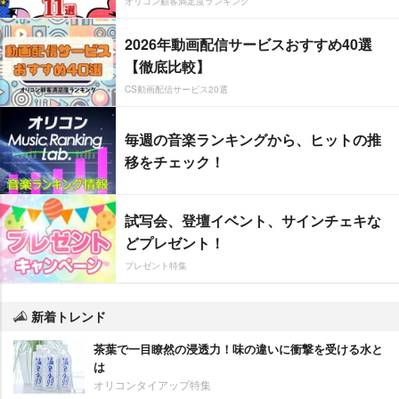
オリコン顧客満足度ランキング
2026年動画配信サービスおすすめ40選
【徹底比較】
CS動画配信サービス20選
毎週の音楽ランキングから、ヒットの推
移をチェック！
試写会、登壇イベント、サインチェキな
どプレゼント！
プレゼント特集
新着トレンド
茶葉で一目瞭然の浸透力！味の違いに衝撃を受ける水と
は
オリコンタイアップ特集