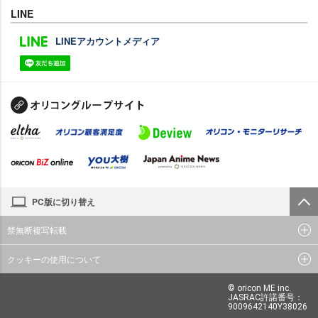
LINE
LINEアカウントメディア
PC版に切り替え
禁無断複写転載
クッキーの使用について
© oricon ME inc.
JASRAC許諾番号：
9009642140Y38026