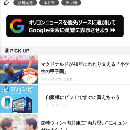
「すぐに逃げられちゃいけないか
及川光博
水谷豊
テレ朝
ら」と返すなど、2人は早くも絶
妙なコンビネーションを披露し、
会場を盛り上げた。
PICK UP
マクドナルドが40年にわたり支える「小学
生の甲子園」
オリコンタイアップ特集
自販機にピッ！ですぐに買えちゃう
（PR）ジハンピ
森崎ウィン×向井康二“両片思い”にキュン
が止まらん！