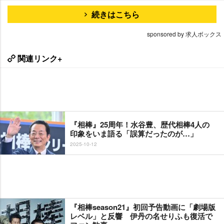
続きはこちら
sponsored by 求人ボックス
関連リンク+
『相棒』25周年！水谷豊、歴代相棒4人の
印象をいま語る「誤算だったのが…」
2025-10-12
『相棒season21』初回予告動画に「劇場版
レベル」と反響 伊丹の名せりふも復活で