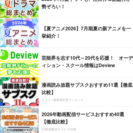
勢ぞろい！
【夏アニメ2026】7月期夏の新アニメを一
挙紹介！
芸能界を志す10代～20代を応援！ オーデ
ィション・スクール情報はDeview
漫画読み放題サブスクおすすめ11選【徹底
比較】
オリコン顧客満足度ランキング
2026年動画配信サービスおすすめ40選
【徹底比較】
CS動画配信サービス20選