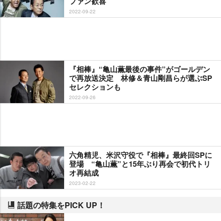
ファン歓喜
2022-09-22
『相棒』“亀山薫最後の事件”がゴールデン
で再放送決定 林修＆青山剛昌らが選ぶSP
セレクションも
2022-09-26
六角精児、米沢守役で『相棒』最終回SPに
登場 “亀山薫”と15年ぶり再会で初代トリ
オ再結成
2023-02-22
話題の特集をPICK UP！