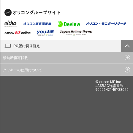
PC版に切り替え
禁無断複写転載
クッキーの使用について
© oricon ME inc.
JASRAC許諾番号：
9009642140Y38026