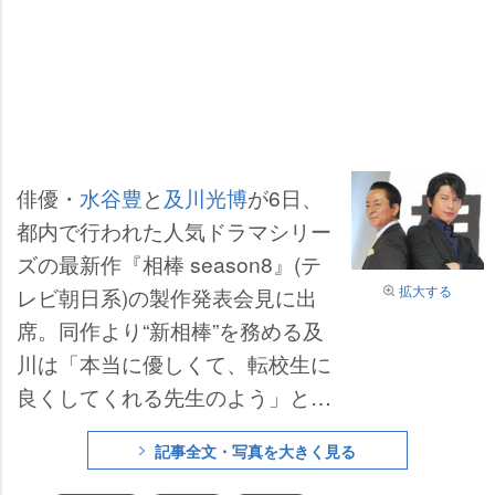
俳優・
水谷豊
と
及川光博
が6日、
都内で行われた人気ドラマシリー
ズの最新作『相棒 season8』(テ
拡大する
レビ朝日系)の製作発表会見に出
席。同作より“新相棒”を務める及
川は「本当に優しくて、転校生に
良くしてくれる先生のよう」と水
谷の印象を語った。これを受けた
記事全文・写真を大きく見る
水谷は、照れ笑いを浮かべながら