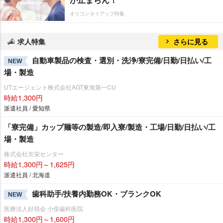
オリコンタイアップ特集
求人特集
さらに見る
自動車製品の検査・選別・洗浄/寮完備/日勤/日払い/工
NEW
場・製造
UTエージェント株式会社AGT東海第一CU
時給1,300円
派遣社員 / 愛知県
「寮完備」カップ麺等の製造/即入寮/製造・工場/日勤/日払い/工
場・製造
株式会社京栄センター
時給1,300円～1,625円
派遣社員 / 北海道
歯科助手/扶養内勤務OK・ブランクOK
NEW
医療法人好領会 小俣歯科医院
時給1,300円～1,600円