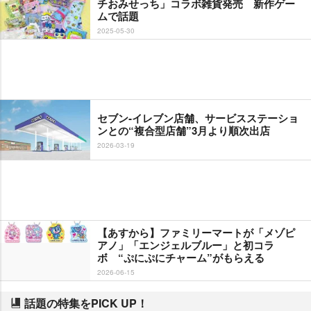
チおみせっち」コラボ雑貨発売 新作ゲー
ムで話題
2025-05-30
セブン‐イレブン店舗、サービスステーショ
ンとの“複合型店舗”3月より順次出店
2026-03-19
【あすから】ファミリーマートが「メゾピ
アノ」「エンジェルブルー」と初コラ
ボ “ぷにぷにチャーム”がもらえる
2026-06-15
話題の特集をPICK UP！