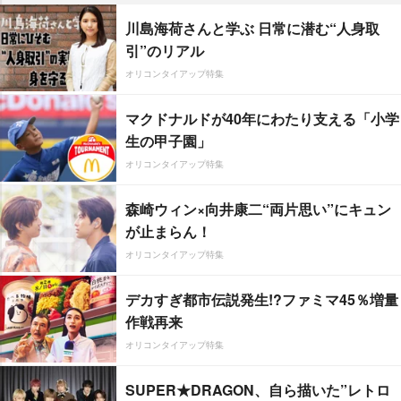
川島海荷さんと学ぶ 日常に潜む“人身取
引”のリアル
オリコンタイアップ特集
マクドナルドが40年にわたり支える「小学
生の甲子園」
オリコンタイアップ特集
森崎ウィン×向井康二“両片思い”にキュン
が止まらん！
オリコンタイアップ特集
デカすぎ都市伝説発生!?ファミマ45％増量
作戦再来
オリコンタイアップ特集
SUPER★DRAGON、自ら描いた”レトロ