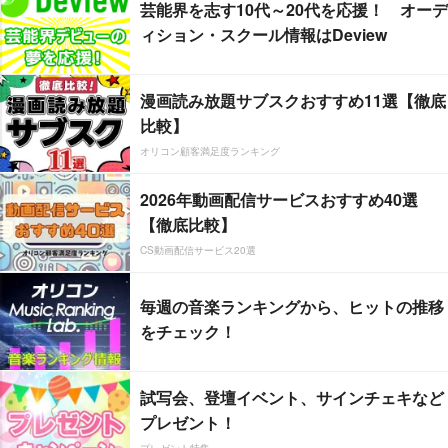
芸能界を志す10代～20代を応援！ オーデ
ィション・スクール情報はDeview
漫画読み放題サブスクおすすめ11選【徹底
比較】
オリコン顧客満足度ランキング
2026年動画配信サービスおすすめ40選
【徹底比較】
CS動画配信サービス20選
毎週の音楽ランキングから、ヒットの推移
をチェック！
試写会、登壇イベント、サインチェキなど
プレゼント！
プレゼント特集