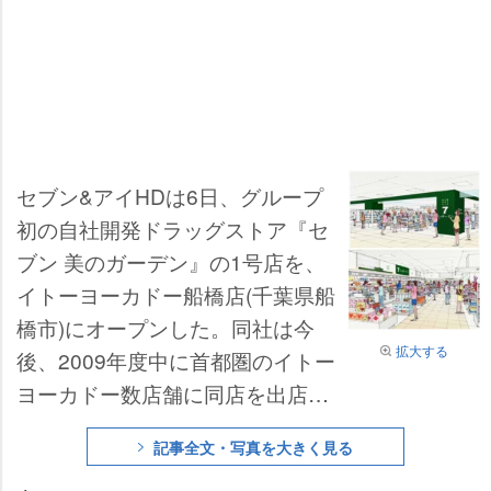
セブン&アイHDは6日、グループ
初の自社開発ドラッグストア『セ
ブン 美のガーデン』の1号店を、
イトーヨーカドー船橋店(千葉県船
橋市)にオープンした。同社は今
拡大する
後、2009年度中に首都圏のイトー
ヨーカドー数店舗に同店を出店す
るほか、自社ブランドの医療品を
記事全文・写真を大きく見る
開発するという。