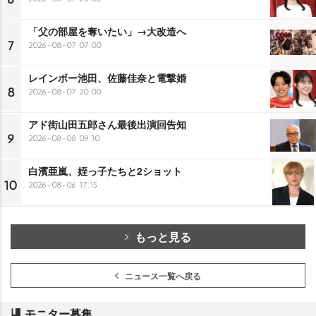
「父の部屋を奪いたい」→大改造へ
7
2026-08-07 07:00
レインボー池田、佐藤佳奈と電撃婚
8
2026-08-07 20:00
アド街山田五郎さん最後出演回告知
9
2026-08-08 09:10
白濱亜嵐、姪っ子たちと2ショット
10
2026-08-06 17:15
もっと見る
ニュース一覧へ戻る
モニター募集