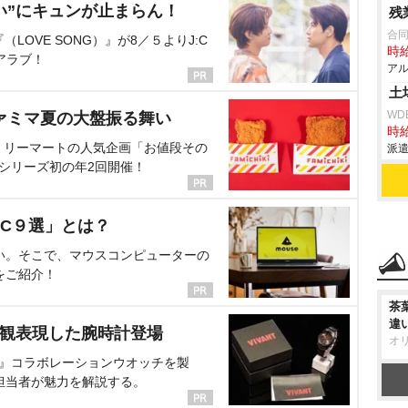
い”にキュンが止まらん！
残
合
OVE SONG）』が8／５よりJ:C
時給
アラブ！
アル
土
WD
ァミマ夏の大盤振る舞い
時給
ミリーマートの人気企画「お値段その
派遣
、シリーズ初の年2回開催！
C９選」とは？
い。そこで、マウスコンピューターの
をご紹介！
茶
違
界観表現した腕時計登場
オ
NT』コラボレーションウオッチを製
担当者が魅力を解説する。