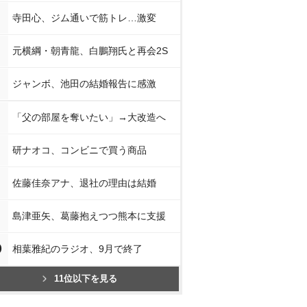
寺田心、ジム通いで筋トレ…激変
元横綱・朝青龍、白鵬翔氏と再会2S
ジャンボ、池田の結婚報告に感激
「父の部屋を奪いたい」→大改造へ
研ナオコ、コンビニで買う商品
佐藤佳奈アナ、退社の理由は結婚
島津亜矢、葛藤抱えつつ熊本に支援
0
相葉雅紀のラジオ、9月で終了
11位以下を見る