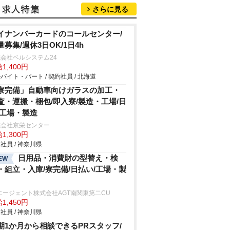
さらに見る
イナンバーカードのコールセンター/
量募集/週休3日OK/1日4h
会社ベルシステム24
1,400円
バイト・パート / 契約社員 / 北海道
寮完備」自動車向けガラスの加工・
査・運搬・梱包/即入寮/製造・工場/日
/工場・製造
式会社京栄センター
1,300円
社員 / 神奈川県
日用品・消費財の型替え・検
EW
・組立・入庫/寮完備/日払い/工場・製
エージェント株式会社AGT南関東第二CU
1,450円
社員 / 神奈川県
期1か月から相談できるPRスタッフ/