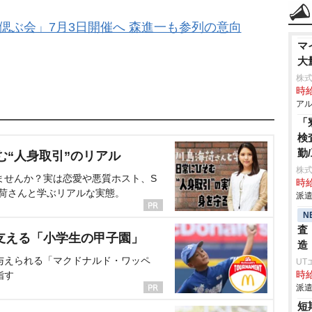
偲ぶ会」7月3日開催へ 森進一も参列の意向
マ
大
株式
時給
アル
「
検
勤
む“人身取引”のリアル
株
ませんか？実は恋愛や悪質ホスト、S
時給
海荷さんと学ぶリアルな実態。
派遣
N
査
支える「小学生の甲子園」
造
与えられる「マクドナルド・ワッペ
UT
指す
時給
派遣
短