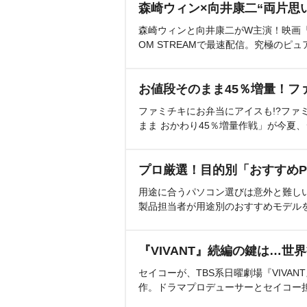
森崎ウィン×向井康二“両片思
森崎ウィンと向井康二がW主演！映画『（L
OM STREAMで最速配信。究極のピュ
お値段そのまま45％増量！フ
ファミチキにお弁当にアイスも!?ファ
まま おかわり45％増量作戦」が今夏
プロ厳選！目的別「おすすめP
用途に合うパソコン選びは意外と難し
製品担当者が用途別のおすすめモデル
『VIVANT』続編の鍵は…世
セイコーが、TBS系日曜劇場『VIVA
作。ドラマプロデューサーとセイコー