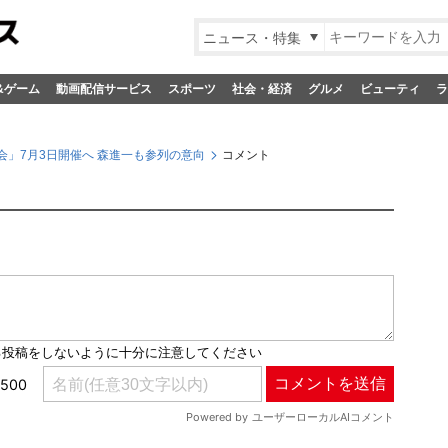
ニュース・特集
&ゲーム
動画配信サービス
スポーツ
社会・経済
グルメ
ビューティ
ラ
」7月3日開催へ 森進一も参列の意向
コメント