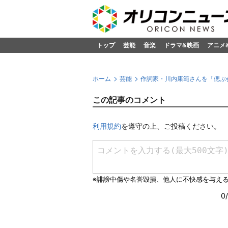
トップ
芸能
音楽
ドラマ&映画
アニメ
ホーム
芸能
作詞家・川内康範さんを「偲ぶ会
この記事のコメント
利用規約
を遵守の上、ご投稿ください。