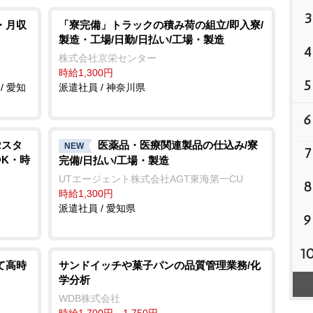
3
・月収
「寮完備」トラックの積み荷の組立/即入寮/
製造・工場/日勤/日払い/工場・製造
4
株式会社京栄センター
時給1,300円
5
/ 愛知
派遣社員 / 神奈川県
6
Rスタ
医薬品・医療関連製品の仕込み/寮
NEW
7
OK・時
完備/日払い/工場・製造
UTエージェント株式会社AGT東海第一CU
8
時給1,300円
派遣社員 / 愛知県
9
1
て高時
サンドイッチや菓子パンの品質管理業務/化
学分析
WDB株式会社