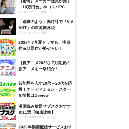
【驚愕】メーカー社員が推す
「10万円台」神コスパPC
オリコンタイアップ特集
「別班のよう」腕時計で『VIV
ANT』の世界観再現
オリコンタイアップ特集
2026年7月夏ドラマも、注目
作＆話題作が勢ぞろい！
【夏アニメ2026】7月期夏の
新アニメを一挙紹介！
芸能界を志す10代～20代を応
援！オーディション・スクー
ル情報はDeview
漫画読み放題サブスクおすす
め11選【徹底比較】
オリコン顧客満足度ランキング
2026年動画配信サービスおす