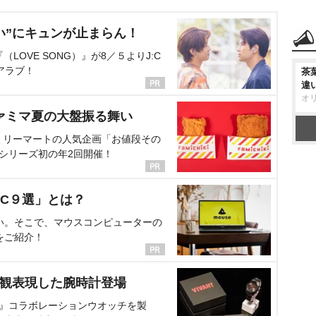
い”にキュンが止まらん！
OVE SONG）』が8／５よりJ:C
アラブ！
茶
違
オ
ァミマ夏の大盤振る舞い
ミリーマートの人気企画「お値段その
、シリーズ初の年2回開催！
C９選」とは？
い。そこで、マウスコンピューターの
をご紹介！
界観表現した腕時計登場
NT』コラボレーションウオッチを製