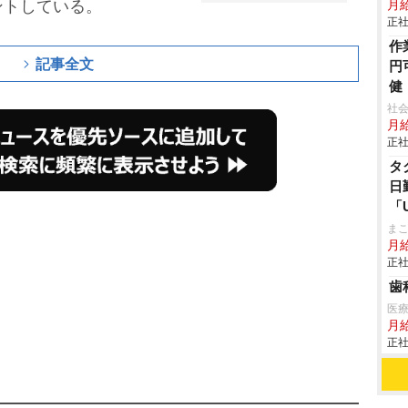
ントしている。
月給
正社
作
記事全文
円
健
社会
月給
正社
タ
日
「
ま
月
正社
歯
医療
月
正社