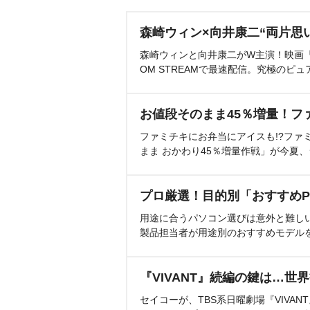
森崎ウィン×向井康二“両片思
森崎ウィンと向井康二がW主演！映画『（L
OM STREAMで最速配信。究極のピュ
お値段そのまま45％増量！フ
ファミチキにお弁当にアイスも!?ファ
まま おかわり45％増量作戦」が今夏
プロ厳選！目的別「おすすめP
用途に合うパソコン選びは意外と難し
製品担当者が用途別のおすすめモデル
『VIVANT』続編の鍵は…世
セイコーが、TBS系日曜劇場『VIVA