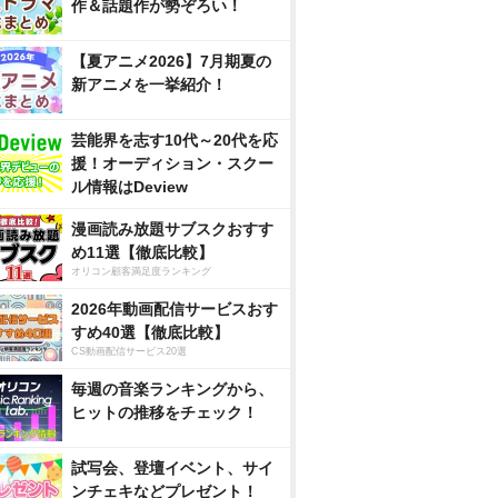
作＆話題作が勢ぞろい！
【夏アニメ2026】7月期夏の
新アニメを一挙紹介！
芸能界を志す10代～20代を応
援！オーディション・スクー
ル情報はDeview
漫画読み放題サブスクおすす
め11選【徹底比較】
オリコン顧客満足度ランキング
2026年動画配信サービスおす
すめ40選【徹底比較】
CS動画配信サービス20選
毎週の音楽ランキングから、
ヒットの推移をチェック！
試写会、登壇イベント、サイ
ンチェキなどプレゼント！