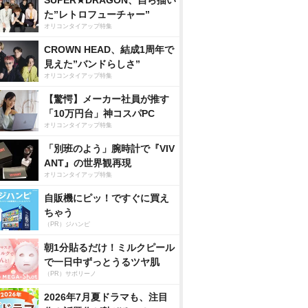
SUPER★DRAGON、自ら描い
た”レトロフューチャー”
オリコンタイアップ特集
CROWN HEAD、結成1周年で
見えた”バンドらしさ”
オリコンタイアップ特集
【驚愕】メーカー社員が推す
「10万円台」神コスパPC
オリコンタイアップ特集
「別班のよう」腕時計で『VIV
ANT』の世界観再現
オリコンタイアップ特集
自販機にピッ！ですぐに買え
ちゃう
（PR）ジハンピ
朝1分貼るだけ！ミルクピール
で一日中ずっとうるツヤ肌
（PR）サボリーノ
2026年7月夏ドラマも、注目