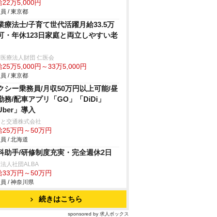
22万5,000円
員 / 東京都
業療法士/子育て世代活躍月給33.5万
可・年休123日家庭と両立しやすい老
医療法人財団 仁医会
25万5,000円～33万5,000円
員 / 東京都
クシー乗務員/月収50万円以上可能/昼
勤務/配車アプリ「GO」「DiDi」
Uber」導入
こと交通株式会社
給25万円～50万円
員 / 北海道
科助手/研修制度充実・完全週休2日
法人社団ALBA
給33万円～50万円
員 / 神奈川県
続きはこちら
sponsored by 求人ボックス