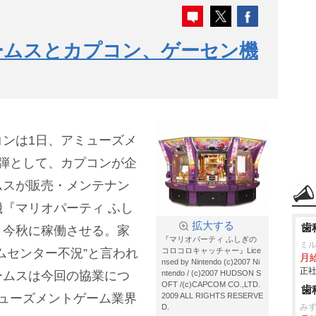
ームスとカプコン、ゲーセン機
ンは1日、アミューズメ
弾として、カプコンが企
ムスが販売・メンテナン
『マリオパーティ ふし
拡大する
歯
、今秋に稼働させる。家
『マリオパーティ ふしぎの
ミ
ムセンター不況”と言われ
コロコロキャッチャー』Lice
月
nsed by Nintendo (c)2007 Ni
正社
ームスは今回の協業につ
ntendo / (c)2007 HUDSON S
OFT /(c)CAPCOM CO.,LTD.
歯
ューズメントゲーム業界
2009 ALL RIGHTS RESERVE
みず
D.