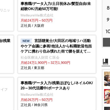
事務職/データ入力/土日祝休み/髪型自由/未
8
経験OK/月給50万可能!
クリニッ
MeilleureVie株式会社
9
月給24万円～50万円
正社員 / 大阪府
1
始/残業
言語聴覚士/大田区の地域リハ活動
NEW
ケア会議に参画!他法人から転職歓迎包括
ケアに携わり住み慣れた街で腰を据えて働
く
社会医療法人財団 仁医会
月給24万1,900円～32万1,900円
正社員 / 東京都
事務職/データ入力/残業ほぼなし/ネイルOK/
20～30代活躍中/ボーナスあり
 ライフ
MeilleureVie株式会社
月給26万円～50万円
正社員 / 神奈川県