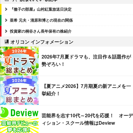
『徹子の部屋』山村紅葉放送日決定
亜希 元夫・清原和博との現在の関係
投資家の桐谷さん長年保有の株紹介
オリコン インフォメーション
2026年7月夏ドラマも、注目作＆話題作が
勢ぞろい！
【夏アニメ2026】7月期夏の新アニメを一
挙紹介！
芸能界を志す10代～20代を応援！ オーデ
ィション・スクール情報はDeview