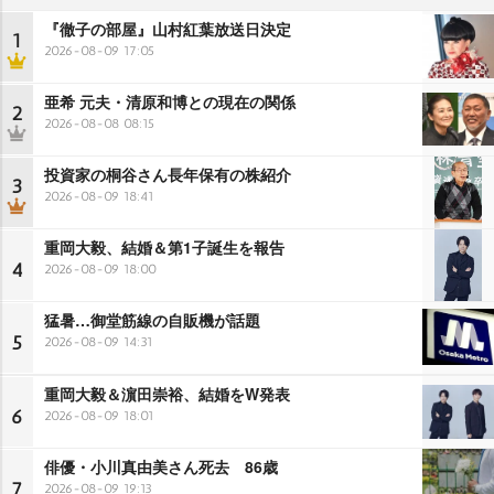
『徹子の部屋』山村紅葉放送日決定
1
2026-08-09 17:05
亜希 元夫・清原和博との現在の関係
2
2026-08-08 08:15
投資家の桐谷さん長年保有の株紹介
3
2026-08-09 18:41
重岡大毅、結婚＆第1子誕生を報告
4
2026-08-09 18:00
猛暑…御堂筋線の自販機が話題
5
2026-08-09 14:31
重岡大毅＆濵田崇裕、結婚をW発表
6
2026-08-09 18:01
俳優・小川真由美さん死去 86歳
7
2026-08-09 19:13