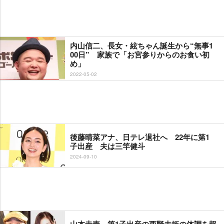
内山信二、長女・絃ちゃん誕生から“無事1
00日” 家族で「お宮参りからのお食い初
め」
2022-05-02
後藤晴菜アナ、日テレ退社へ 22年に第1
子出産 夫は三竿健斗
2024-09-10
山本圭壱、第1子出産の西野未姫の体調を報