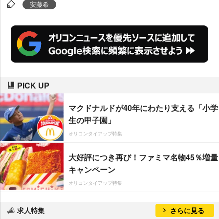
となります。幸せです」と出産報
安藤希
告で喜びを綴った。
PICK UP
マクドナルドが40年にわたり支える「小学
生の甲子園」
オリコンタイアップ特集
大好評につき再び！ファミマ名物45％増量
キャンペーン
オリコンタイアップ特集
求人特集
さらに見る