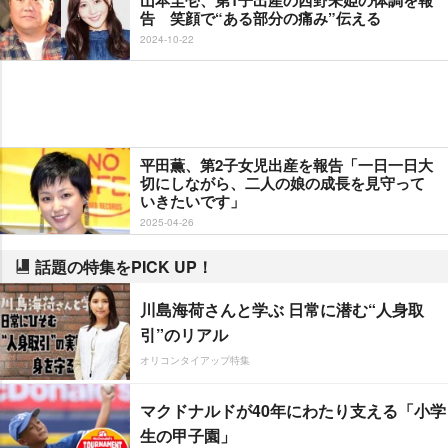
告 笑顔で“ある部分の痛み”伝える
2024-10-22
平田薫、第2子女児出産を報告「一日一日大
切にしながら、二人の娘の成長を見守って
いきたいです」
2025-04-26
話題の特集をPICK UP！
川島海荷さんと学ぶ 日常に潜む“人身取
引”のリアル
オリコンタイアップ特集
マクドナルドが40年にわたり支える「小学
生の甲子園」