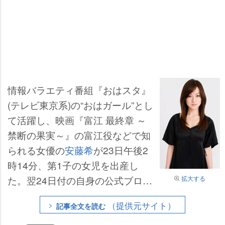
情報バラエティ番組『おはスタ』
(テレビ東京系)の“おはガール”とし
て活躍し、映画『富江 最終章 ～
禁断の果実～』の富江役などで知
られる女優の
安藤希
が23日午後2
時14分、第1子の女児を出産し
た。翌24日付の自身の公式ブログ
拡大する
では「これから何があっても守っ
（提供元サイト）
記事全文を読む
ていかなくてはという感情に自然