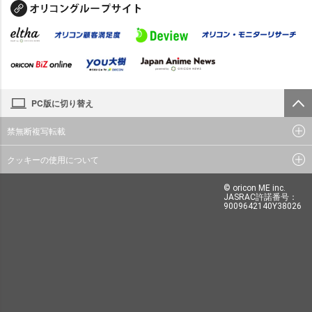
PC版に切り替え
禁無断複写転載
クッキーの使用について
© oricon ME inc.
JASRAC許諾番号：
9009642140Y38026