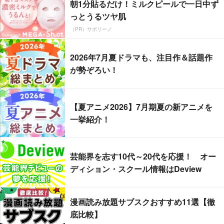
朝1分貼るだけ！ミルクピールで一日中ず
っとうるツヤ肌
（PR）サボリーノ
2026年7月夏ドラマも、注目作＆話題作
が勢ぞろい！
【夏アニメ2026】7月期夏の新アニメを
一挙紹介！
芸能界を志す10代～20代を応援！ オー
ディション・スクール情報はDeview
漫画読み放題サブスクおすすめ11選【徹
底比較】