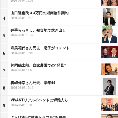
2026-08-04 19:53
山口達也氏 3.4万円の湘南物件契約
4
2026-08-03 12:18
井手らっきょ、被災地で炊き出し
5
2026-08-05 10:39
寿美花代さん死去 息子がコメント
6
2026-08-06 12:07
片岡鶴太郎、自家農園での“発見”
7
2026-08-04 14:05
梅崎伸幸さん死去、享年44
8
2026-08-03 15:16
VIVANTリアルイベントに堺雅人ら
9
2026-08-06 18:00
さらば森田“愛車トラブル”を報告