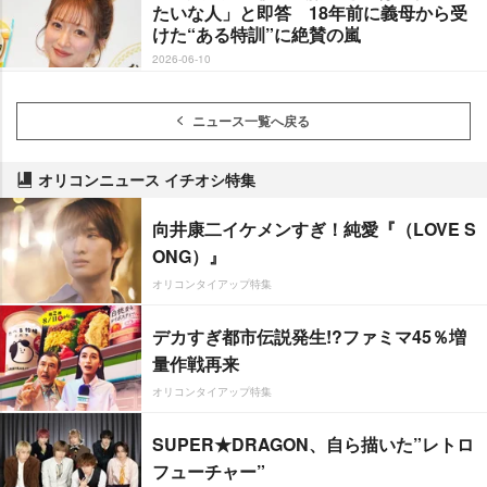
たいな人」と即答 18年前に義母から受
けた“ある特訓”に絶賛の嵐
2026-06-10
ニュース一覧へ戻る
オリコンニュース イチオシ特集
向井康二イケメンすぎ！純愛『（LOVE S
ONG）』
オリコンタイアップ特集
デカすぎ都市伝説発生!?ファミマ45％増
量作戦再来
オリコンタイアップ特集
SUPER★DRAGON、自ら描いた”レトロ
フューチャー”