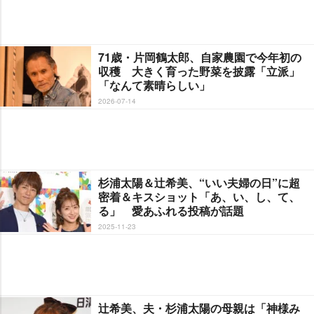
71歳・片岡鶴太郎、自家農園で今年初の
収穫 大きく育った野菜を披露「立派」
「なんて素晴らしい」
2026-07-14
杉浦太陽＆辻希美、“いい夫婦の日”に超
密着＆キスショット「あ、い、し、て、
る」 愛あふれる投稿が話題
2025-11-23
辻希美、夫・杉浦太陽の母親は「神様み