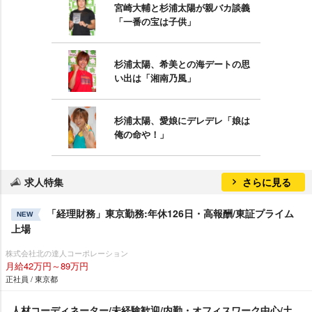
宮崎大輔と杉浦太陽が親バカ談義
「一番の宝は子供」
杉浦太陽、希美との海デートの思
い出は「湘南乃風」
杉浦太陽、愛娘にデレデレ「娘は
俺の命や！」
求人特集
さらに見る
「経理財務」東京勤務:年休126日・高報酬/東証プライム
NEW
上場
株式会社北の達人コーポレーション
月給42万円～89万円
正社員 / 東京都
人材コーディネーター/未経験歓迎/内勤・オフィスワーク中心/土