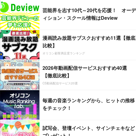
芸能界を志す10代～20代を応援！ オーデ
ィション・スクール情報はDeview
漫画読み放題サブスクおすすめ11選【徹底
比較】
オリコン顧客満足度ランキング
2026年動画配信サービスおすすめ40選
【徹底比較】
CS動画配信サービス20選
毎週の音楽ランキングから、ヒットの推移
をチェック！
試写会、登壇イベント、サインチェキなど
プレゼント！