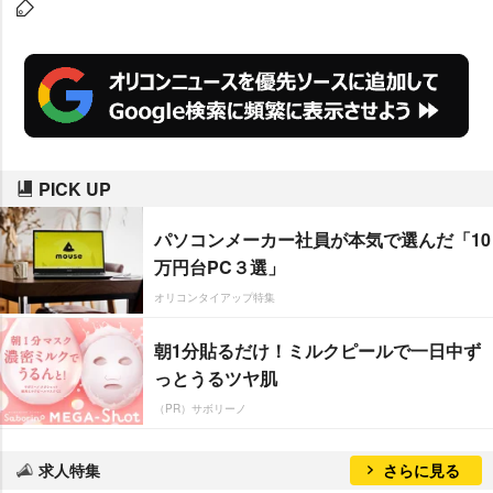
価格が高騰した今年は特に注目を
集めており、「購入するならこの
クルマ賞」の中古車部門も受賞。
また、新車部門の大賞にはトヨタ
『クラウン/クラウンハイブリッ
ド』が受賞している。
PICK UP
パソコンメーカー社員が本気で選んだ「10
万円台PC３選」
オリコンタイアップ特集
朝1分貼るだけ！ミルクピールで一日中ず
っとうるツヤ肌
（PR）サボリーノ
求人特集
さらに見る