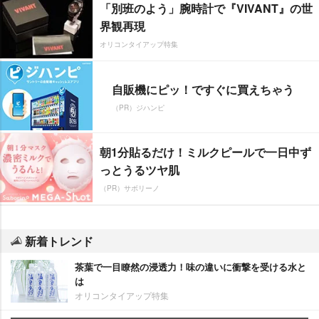
「別班のよう」腕時計で『VIVANT』の世
界観再現
オリコンタイアップ特集
自販機にピッ！ですぐに買えちゃう
（PR）ジハンピ
朝1分貼るだけ！ミルクピールで一日中ず
っとうるツヤ肌
（PR）サボリーノ
新着トレンド
茶葉で一目瞭然の浸透力！味の違いに衝撃を受ける水と
は
オリコンタイアップ特集