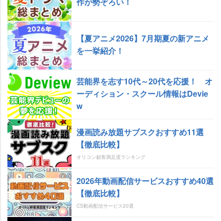
作が勢ぞろい！
【夏アニメ2026】7月期夏の新アニメ
を一挙紹介！
芸能界を志す10代～20代を応援！ オ
ーディション・スクール情報はDevie
w
漫画読み放題サブスクおすすめ11選
【徹底比較】
オリコン顧客満足度ランキング
2026年動画配信サービスおすすめ40選
【徹底比較】
CS動画配信サービス20選