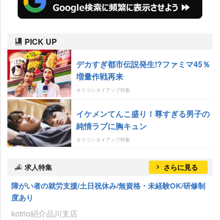
PICK UP
デカすぎ都市伝説発生!?ファミマ45％
増量作戦再来
オリコンタイアップ特集
イケメンてんこ盛り！尊すぎる男子の
純情ラブに胸キュン
オリコンタイアップ特集
求人特集
さらに見る
障がい者の就労支援/土日祝休み/無資格・未経験OK/研修制
度あり
kotrio紹介品川支店