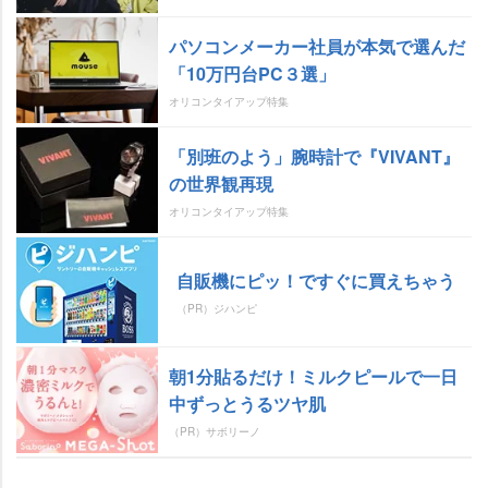
パソコンメーカー社員が本気で選んだ
「10万円台PC３選」
オリコンタイアップ特集
「別班のよう」腕時計で『VIVANT』
の世界観再現
オリコンタイアップ特集
自販機にピッ！ですぐに買えちゃう
（PR）ジハンピ
朝1分貼るだけ！ミルクピールで一日
中ずっとうるツヤ肌
（PR）サボリーノ