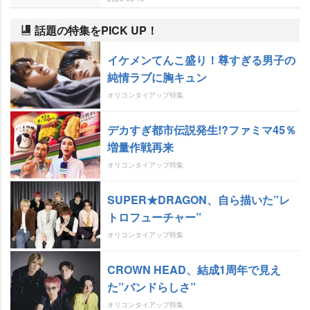
話題の特集をPICK UP！
イケメンてんこ盛り！尊すぎる男子の
純情ラブに胸キュン
オリコンタイアップ特集
デカすぎ都市伝説発生!?ファミマ45％
増量作戦再来
オリコンタイアップ特集
SUPER★DRAGON、自ら描いた”レ
トロフューチャー”
オリコンタイアップ特集
CROWN HEAD、結成1周年で見え
た”バンドらしさ”
オリコンタイアップ特集