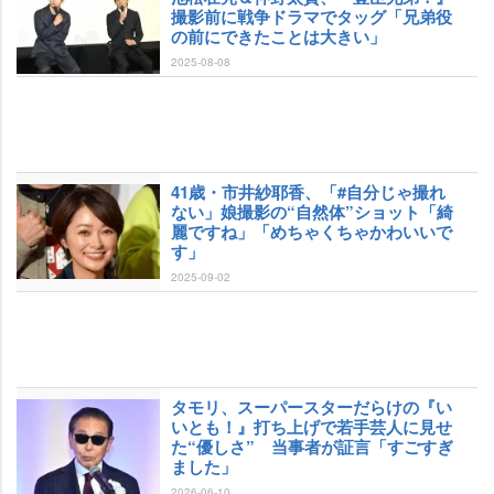
撮影前に戦争ドラマでタッグ「兄弟役
の前にできたことは大きい」
2025-08-08
41歳・市井紗耶香、「#自分じゃ撮れ
ない」娘撮影の“自然体”ショット「綺
麗ですね」「めちゃくちゃかわいいで
す」
2025-09-02
タモリ、スーパースターだらけの『い
いとも！』打ち上げで若手芸人に見せ
た“優しさ” 当事者が証言「すごすぎ
ました」
2026-06-10