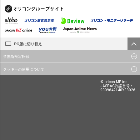
PC版に切り替え
禁無断複写転載
クッキーの使用について
© oricon ME inc.
JASRAC許諾番号：
9009642140Y38026