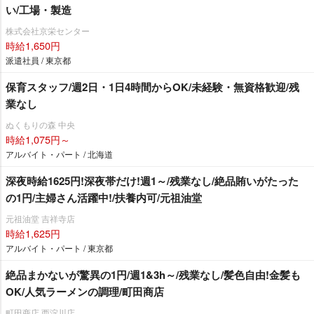
い/工場・製造
株式会社京栄センター
時給1,650円
派遣社員 / 東京都
保育スタッフ/週2日・1日4時間からOK/未経験・無資格歓迎/残
業なし
ぬくもりの森 中央
時給1,075円～
アルバイト・パート / 北海道
深夜時給1625円!深夜帯だけ!週1～/残業なし/絶品賄いがたった
の1円/主婦さん活躍中!/扶養内可/元祖油堂
元祖油堂 吉祥寺店
時給1,625円
アルバイト・パート / 東京都
絶品まかないが驚異の1円/週1&3h～/残業なし/髪色自由!金髪も
OK/人気ラーメンの調理/町田商店
町田商店 西淀川店