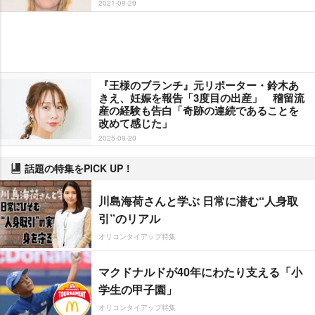
2021-09-29
『王様のブランチ』元リポーター・鈴木あ
きえ、妊娠を報告「3度目の出産」 稽留流
産の経験も告白「奇跡の連続であることを
改めて感じた」
2025-09-20
話題の特集をPICK UP！
川島海荷さんと学ぶ 日常に潜む“人身取
引”のリアル
オリコンタイアップ特集
マクドナルドが40年にわたり支える「小
学生の甲子園」
オリコンタイアップ特集