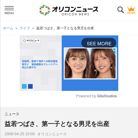
ホーム
ライフ
益若つばさ、第一子となる男児を出産
SEE MORE
Powered by 
GliaStudios
M
ニュース
u
t
益若つばさ、第一子となる男児を出産
e
オリコンニュース
2008-04-25 10:00