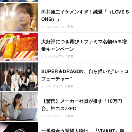
向井康二イケメンすぎ！純愛『（LOVE S
ONG）』
オリコンタイアップ特集
大好評につき再び！ファミマ名物45％増
量キャンペーン
オリコンタイアップ特集
SUPER★DRAGON、自ら描いた”レトロ
フューチャー”
オリコンタイアップ特集
【驚愕】メーカー社員が推す「10万円
台」神コスパPC
オリコンタイアップ特集
一番似合う登場人物は…『VIVANT』限