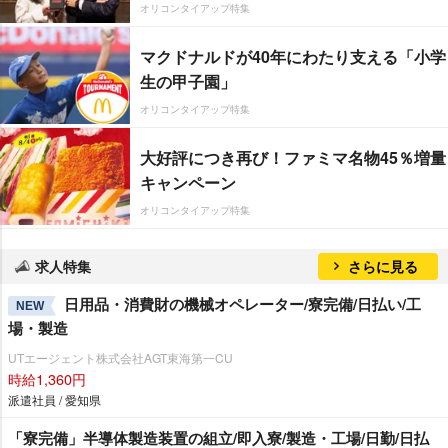
オリコンタイアップ特集
マクドナルドが40年にわたり支える「小学
生の甲子園」
オリコンタイアップ特集
大好評につき再び！ファミマ名物45％増量
キャンペーン
オリコンタイアップ特集
求人特集
さらに見る
日用品・消費財の機械オペレーター/寮完備/日払い/工
NEW
場・製造
UTエージェント株式会社AGT東海第一CU
時給1,360円
派遣社員 / 愛知県
「寮完備」半導体製造装置の組立/即入寮/製造・工場/日勤/日払