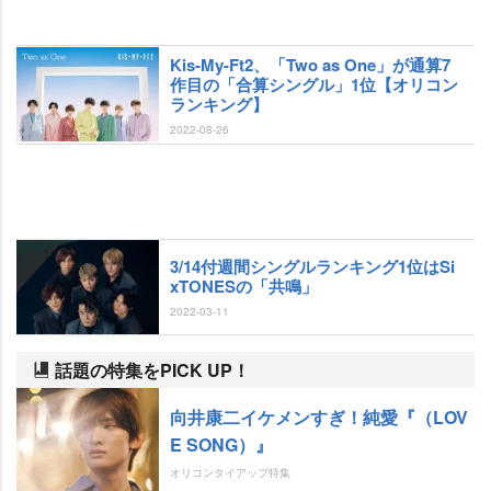
Kis-My-Ft2、「Two as One」が通算7
作目の「合算シングル」1位【オリコン
ランキング】
2022-08-26
3/14付週間シングルランキング1位はSi
xTONESの「共鳴」
2022-03-11
話題の特集をPICK UP！
向井康二イケメンすぎ！純愛『（LOV
E SONG）』
オリコンタイアップ特集