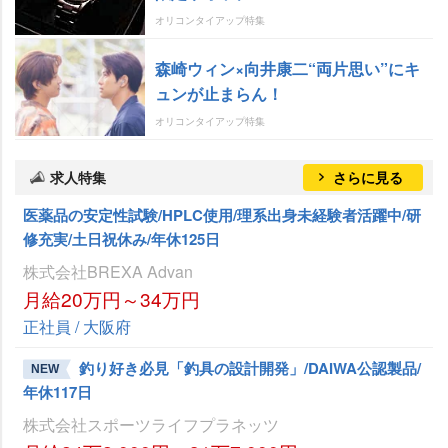
オリコンタイアップ特集
森崎ウィン×向井康二“両片思い”にキ
ュンが止まらん！
オリコンタイアップ特集
求人特集
さらに見る
医薬品の安定性試験/HPLC使用/理系出身未経験者活躍中/研
修充実/土日祝休み/年休125日
株式会社BREXA Advan
月給20万円～34万円
正社員 / 大阪府
釣り好き必見「釣具の設計開発」/DAIWA公認製品/
NEW
年休117日
株式会社スポーツライフプラネッツ