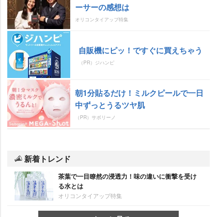
ーサーの感想は
オリコンタイアップ特集
自販機にピッ！ですぐに買えちゃう
（PR）ジハンピ
朝1分貼るだけ！ミルクピールで一日
中ずっとうるツヤ肌
（PR）サボリーノ
新着トレンド
茶葉で一目瞭然の浸透力！味の違いに衝撃を受け
る水とは
オリコンタイアップ特集