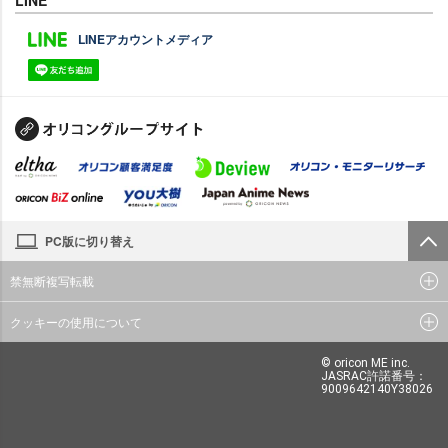
LINEアカウントメディア
PC版に切り替え
禁無断複写転載
クッキーの使用について
© oricon ME inc.
JASRAC許諾番号：
9009642140Y38026