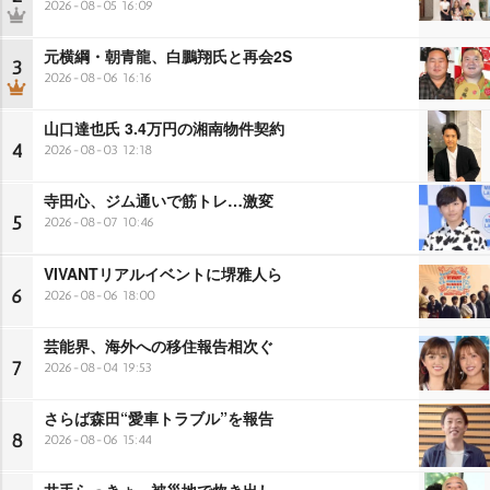
2026-08-05 16:09
元横綱・朝青龍、白鵬翔氏と再会2S
3
2026-08-06 16:16
山口達也氏 3.4万円の湘南物件契約
4
2026-08-03 12:18
寺田心、ジム通いで筋トレ…激変
5
2026-08-07 10:46
VIVANTリアルイベントに堺雅人ら
6
2026-08-06 18:00
芸能界、海外への移住報告相次ぐ
7
2026-08-04 19:53
さらば森田“愛車トラブル”を報告
8
2026-08-06 15:44
井手らっきょ、被災地で炊き出し