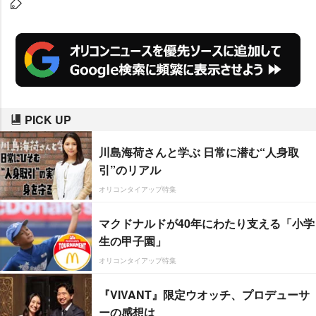
は4位【ピンク】だった。
PICK UP
川島海荷さんと学ぶ 日常に潜む“人身取
引”のリアル
オリコンタイアップ特集
マクドナルドが40年にわたり支える「小学
生の甲子園」
オリコンタイアップ特集
『VIVANT』限定ウオッチ、プロデューサ
ーの感想は