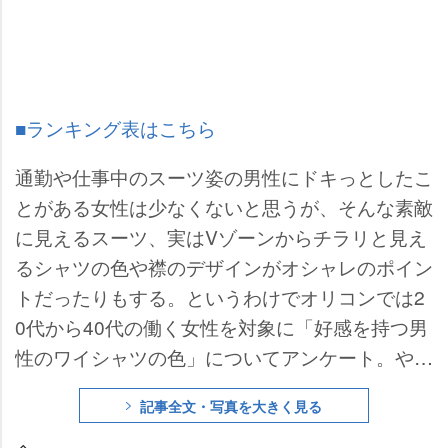
■ランキング表はこちら
通勤や仕事中のスーツ姿の男性にドキっとしたこ
とがある女性は少なくないと思うが、そんな素敵
に見えるスーツ、実はVゾーンからチラリと見え
るシャツの色や襟のデザインがオシャレのポイン
トだったりもする。というわけでオリコンでは2
0代から40代の働く女性を対象に「好感を持つ男
性のワイシャツの色」についてアンケート。やは
り【白】が1位となるなど、2位【水色】や3位
記事全文・写真を大きく見る
【オフホワイト】など清潔感のある色があげられ
たが、「オシャレにみえる」と人気を得ていたの