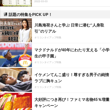
2022-03-03
話題の特集をPICK UP！
川島海荷さんと学ぶ 日常に潜む“人身取
引”のリアル
オリコンタイアップ特集
マクドナルドが40年にわたり支える「小学
生の甲子園」
オリコンタイアップ特集
イケメンてんこ盛り！尊すぎる男子の純情
ラブに胸キュン
オリコンタイアップ特集
大好評につき再び！ファミマ名物45％増量
キャンペーン