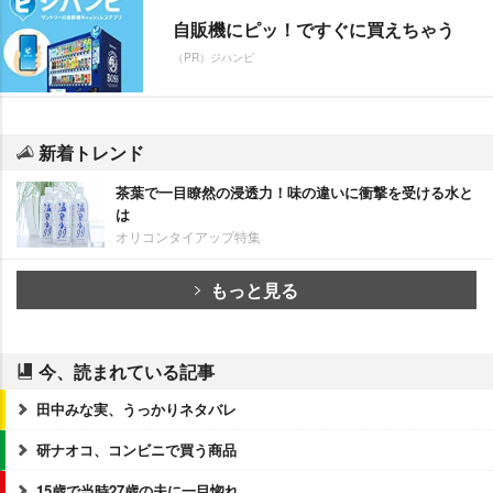
自販機にピッ！ですぐに買えちゃう
（PR）ジハンピ
新着トレンド
茶葉で一目瞭然の浸透力！味の違いに衝撃を受ける水と
は
オリコンタイアップ特集
もっと見る
今、読まれている記事
田中みな実、うっかりネタバレ
研ナオコ、コンビニで買う商品
15歳で当時27歳の夫に一目惚れ